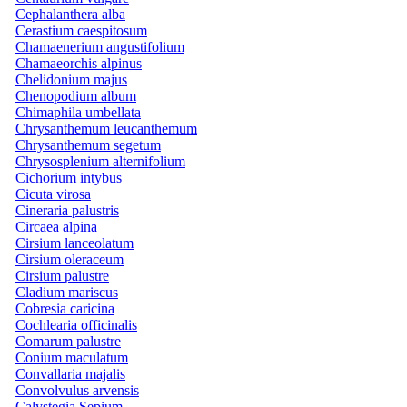
Cephalanthera alba
Cerastium caespitosum
Chamaenerium angustifolium
Chamaeorchis alpinus
Chelidonium majus
Chenopodium album
Chimaphila umbellata
Chrysanthemum leucanthemum
Chrysanthemum segetum
Chrysosplenium alternifolium
Cichorium intybus
Cicuta virosa
Cineraria palustris
Circaea alpina
Cirsium lanceolatum
Cirsium oleraceum
Cirsium palustre
Cladium mariscus
Cobresia caricina
Cochlearia officinalis
Comarum palustre
Conium maculatum
Convallaria majalis
Convolvulus arvensis
Calystegia Sepium