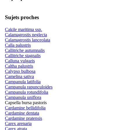
Sujets proches
Cakile maritima ssp.
Calamagrostis neglecta
Calamagrostis lanceolata
Calla palustris
Callitriche autumnalis
Callitriche stagnalis
Calluna vulgaris
Caltha palustris
Calypso bulbosa
Camelina sativa
Campanula latifolia
Campanula rapunculoides
Campanula rotundifolia
Campanula uniflora
Capsella bursa pastoris
Cardamine bellidifolia
Cardamine dentata
Cardamine pratensis
Carex arenaria
Carex atrata