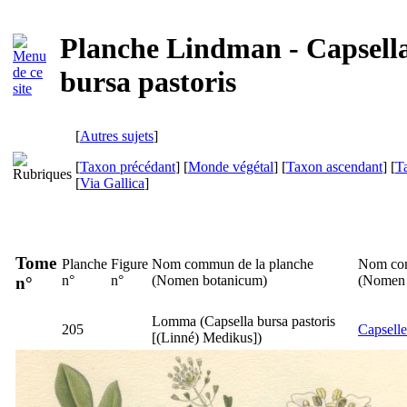
Planche Lindman - Capsell
bursa pastoris
[
Autres sujets
]
[
Taxon précédant
] [
Monde végétal
] [
Taxon ascendant
] [
T
[
Via Gallica
]
Tome
Planche
Figure
Nom commun de la planche
Nom co
n°
n°
(
Nomen botanicum
)
(
Nomen 
n°
Lomma
(
Capsella bursa pastoris
205
Capselle
[(Linné) Medikus])