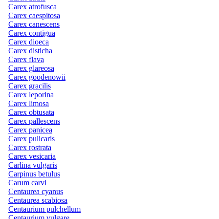
Carex atrofusca
Carex caespitosa
Carex canescens
Carex contigua
Carex dioeca
Carex disticha
Carex flava
Carex glareosa
Carex goodenowii
Carex gracilis
Carex leporina
Carex limosa
Carex obtusata
Carex pallescens
Carex panicea
Carex pulicaris
Carex rostrata
Carex vesicaria
Carlina vulgaris
Carpinus betulus
Carum carvi
Centaurea cyanus
Centaurea scabiosa
Centaurium pulchellum
Centaurium vulgare