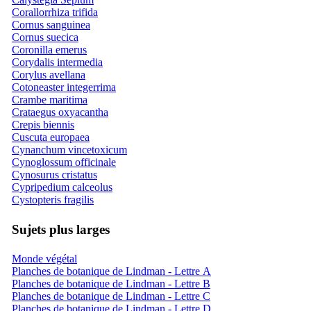
Corallorrhiza trifida
Cornus sanguinea
Cornus suecica
Coronilla emerus
Corydalis intermedia
Corylus avellana
Cotoneaster integerrima
Crambe maritima
Crataegus oxyacantha
Crepis biennis
Cuscuta europaea
Cynanchum vincetoxicum
Cynoglossum officinale
Cynosurus cristatus
Cypripedium calceolus
Cystopteris fragilis
Sujets plus larges
Monde végétal
Planches de botanique de Lindman - Lettre A
Planches de botanique de Lindman - Lettre B
Planches de botanique de Lindman - Lettre C
Planches de botanique de Lindman - Lettre D