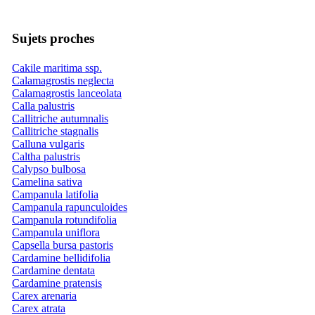
Sujets proches
Cakile maritima ssp.
Calamagrostis neglecta
Calamagrostis lanceolata
Calla palustris
Callitriche autumnalis
Callitriche stagnalis
Calluna vulgaris
Caltha palustris
Calypso bulbosa
Camelina sativa
Campanula latifolia
Campanula rapunculoides
Campanula rotundifolia
Campanula uniflora
Capsella bursa pastoris
Cardamine bellidifolia
Cardamine dentata
Cardamine pratensis
Carex arenaria
Carex atrata