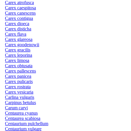
Carex atrofusca
Carex caespitosa
Carex canescens
Carex contigua
Carex dioeca
Carex disticha
Carex flava
Carex glareosa
Carex goodenowii
Carex gracilis
Carex leporina
Carex limosa
Carex obtusata
Carex pallescens
Carex panicea
Carex pulicaris
Carex rostrata
Carex vesicaria
Carlina vulgaris
Carpinus betulus
Carum carvi
Centaurea cyanus
Centaurea scabiosa
Centaurium pulchellum
Centaurium vulgare