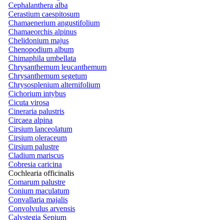
Cephalanthera alba
Cerastium caespitosum
Chamaenerium angustifolium
Chamaeorchis alpinus
Chelidonium majus
Chenopodium album
Chimaphila umbellata
Chrysanthemum leucanthemum
Chrysanthemum segetum
Chrysosplenium alternifolium
Cichorium intybus
Cicuta virosa
Cineraria palustris
Circaea alpina
Cirsium lanceolatum
Cirsium oleraceum
Cirsium palustre
Cladium mariscus
Cobresia caricina
Cochlearia officinalis
Comarum palustre
Conium maculatum
Convallaria majalis
Convolvulus arvensis
Calystegia Sepium