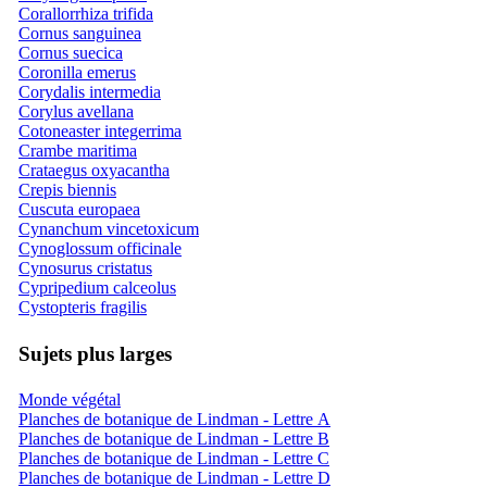
Corallorrhiza trifida
Cornus sanguinea
Cornus suecica
Coronilla emerus
Corydalis intermedia
Corylus avellana
Cotoneaster integerrima
Crambe maritima
Crataegus oxyacantha
Crepis biennis
Cuscuta europaea
Cynanchum vincetoxicum
Cynoglossum officinale
Cynosurus cristatus
Cypripedium calceolus
Cystopteris fragilis
Sujets plus larges
Monde végétal
Planches de botanique de Lindman - Lettre A
Planches de botanique de Lindman - Lettre B
Planches de botanique de Lindman - Lettre C
Planches de botanique de Lindman - Lettre D