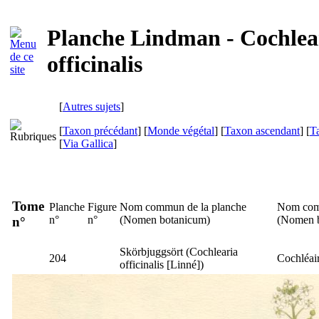
Planche Lindman - Cochlea
officinalis
[
Autres sujets
]
[
Taxon précédant
] [
Monde végétal
] [
Taxon ascendant
] [
T
[
Via Gallica
]
Tome
Planche
Figure
Nom commun de la planche
Nom com
n°
n°
(
Nomen botanicum
)
(
Nomen 
n°
Skörbjuggsört
(
Cochlearia
204
Cochléair
officinalis
[Linné])