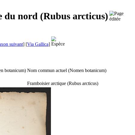
e du nord (Rubus arcticus)
axon suivant
]
[
Via Gallica
]
n botanicum
)
Nom commun actuel (
Nomen botanicum
)
Framboisier arctique (
Rubus arcticus
)