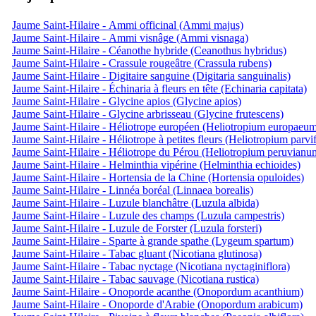
Jaume Saint-Hilaire - Ammi officinal (Ammi majus)
Jaume Saint-Hilaire - Ammi visnâge (Ammi visnaga)
Jaume Saint-Hilaire - Céanothe hybride (Ceanothus hybridus)
Jaume Saint-Hilaire - Crassule rougeâtre (Crassula rubens)
Jaume Saint-Hilaire - Digitaire sanguine (Digitaria sanguinalis)
Jaume Saint-Hilaire - Échinaria à fleurs en tête (Echinaria capitata)
Jaume Saint-Hilaire - Glycine apios (Glycine apios)
Jaume Saint-Hilaire - Glycine arbrisseau (Glycine frutescens)
Jaume Saint-Hilaire - Héliotrope européen (Heliotropium europaeu
Jaume Saint-Hilaire - Héliotrope à petites fleurs (Heliotropium parvi
Jaume Saint-Hilaire - Héliotrope du Pérou (Heliotropium peruvianu
Jaume Saint-Hilaire - Helminthia vipérine (Helminthia echioides)
Jaume Saint-Hilaire - Hortensia de la Chine (Hortensia opuloides)
Jaume Saint-Hilaire - Linnéa boréal (Linnaea borealis)
Jaume Saint-Hilaire - Luzule blanchâtre (Luzula albida)
Jaume Saint-Hilaire - Luzule des champs (Luzula campestris)
Jaume Saint-Hilaire - Luzule de Forster (Luzula forsteri)
Jaume Saint-Hilaire - Sparte à grande spathe (Lygeum spartum)
Jaume Saint-Hilaire - Tabac gluant (Nicotiana glutinosa)
Jaume Saint-Hilaire - Tabac nyctage (Nicotiana nyctaginiflora)
Jaume Saint-Hilaire - Tabac sauvage (Nicotiana rustica)
Jaume Saint-Hilaire - Onoporde acanthe (Onopordum acanthium)
Jaume Saint-Hilaire - Onoporde d'Arabie (Onopordum arabicum)