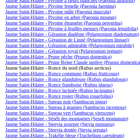
Jaume Saint-Hilaire - Pivoine à fleurs blanches (Paeonia albiflora)
Jaume Saint-Hilaire - Pivoine femelle (Paeonia faemina)
Jaume Saint-Hilaire - Pivoine mâle (Paeonia mascula)
Jaume Saint-Hilaire - Pivoine en arbre (Paeonia moutan)
Jaume Saint-Hilaire - Pivoine étrangère (Paeonia peregrina)
Jaume Saint-Hilaire - Pivoine à feuilles menues (Paeonia tenuifolia)
Jaume Saint-Hilaire - Géranion diadème (Pelargonium diadematum)
Jaume Saint-Hilaire - Géranion de Linné (Pelargonium linnaei)
Jaume Saint-Hilaire - Géranion admirable (Pelargonium mirabile)
Jaume Saint-Hilaire - Géranion royal (Pelargonium regium)
Jaume Saint-Hilaire - Prune pêche (Prunus domestica)
Jaume Saint-Hilaire - Prune Reine Claude tardive (Prunus domestica
Jaume Saint-Hilaire - Ronce du nord (Rubus arcticus)
Jaume Saint-Hilaire - Ronce commune (Rubus fruticosus)
Jaume Saint-Hilaire - Ronce glanduleuse (Rubus glandulosus)
Jaume Saint-Hilaire - Ronce framboise (Rubus idaeus)
Jaume Saint-Hilaire - Ronce laciniée (Rubus laciniatus)
Jaume Saint-Hilaire - Ronce rosier (Rubus rosaefolius)
Jaume Saint-Hilaire - Sureau noir (Sambucus nigra)
Jaume Saint-Hilaire - Sureau à grappes (Sambucus racemosa)
Jaume Saint-Hilaire - Sureau vert (Sambucus virescens)
Jaume Saint-Hilaire - Séséli des montagnes (Seseli montanum)
Jaume Saint-Hilaire - Steevia pourpre (Stevia purpurea)
Jaume Saint-Hilaire - Steevia dentée (Stevia serrata)
Jaume Saint-Hilaire - Trakélie bleue (Trachelium caeruleum)