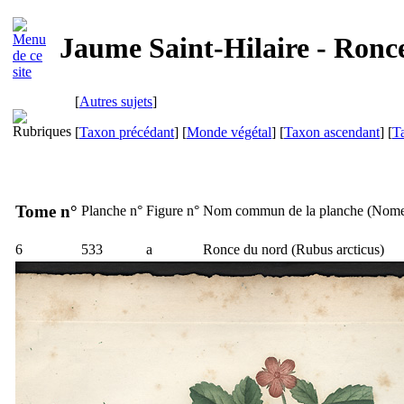
Jaume Saint-Hilaire - Ronc
[
Autres sujets
]
[
Taxon précédant
] [
Monde végétal
] [
Taxon ascendant
] [
T
Tome n°
Planche n°
Figure n°
Nom commun de la planche (
Nome
6
533
a
Ronce du nord (
Rubus arcticus
)