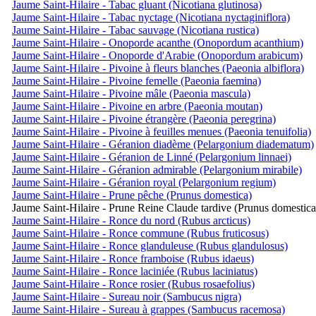
Jaume Saint-Hilaire - Tabac gluant (Nicotiana glutinosa)
Jaume Saint-Hilaire - Tabac nyctage (Nicotiana nyctaginiflora)
Jaume Saint-Hilaire - Tabac sauvage (Nicotiana rustica)
Jaume Saint-Hilaire - Onoporde acanthe (Onopordum acanthium)
Jaume Saint-Hilaire - Onoporde d'Arabie (Onopordum arabicum)
Jaume Saint-Hilaire - Pivoine à fleurs blanches (Paeonia albiflora)
Jaume Saint-Hilaire - Pivoine femelle (Paeonia faemina)
Jaume Saint-Hilaire - Pivoine mâle (Paeonia mascula)
Jaume Saint-Hilaire - Pivoine en arbre (Paeonia moutan)
Jaume Saint-Hilaire - Pivoine étrangère (Paeonia peregrina)
Jaume Saint-Hilaire - Pivoine à feuilles menues (Paeonia tenuifolia)
Jaume Saint-Hilaire - Géranion diadème (Pelargonium diadematum)
Jaume Saint-Hilaire - Géranion de Linné (Pelargonium linnaei)
Jaume Saint-Hilaire - Géranion admirable (Pelargonium mirabile)
Jaume Saint-Hilaire - Géranion royal (Pelargonium regium)
Jaume Saint-Hilaire - Prune pêche (Prunus domestica)
Jaume Saint-Hilaire - Prune Reine Claude tardive (Prunus domestica
Jaume Saint-Hilaire - Ronce du nord (Rubus arcticus)
Jaume Saint-Hilaire - Ronce commune (Rubus fruticosus)
Jaume Saint-Hilaire - Ronce glanduleuse (Rubus glandulosus)
Jaume Saint-Hilaire - Ronce framboise (Rubus idaeus)
Jaume Saint-Hilaire - Ronce laciniée (Rubus laciniatus)
Jaume Saint-Hilaire - Ronce rosier (Rubus rosaefolius)
Jaume Saint-Hilaire - Sureau noir (Sambucus nigra)
Jaume Saint-Hilaire - Sureau à grappes (Sambucus racemosa)