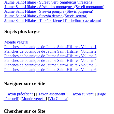
Jaume Saint-Hilaire - Sureau vert (Sambucus virescens)
Jaume Saint-Hilaire - Séséli des montagnes (Seseli montanum)
Jaume Saint-Hilaire - Steevia pourpre (Stevia purpurea)
Jaume Saint-Hilaire - Steevia dentée (Stevia serrata)
Jaume Saint-Hilaire - Trakélie bleue (Trachelium caeruleum)
Sujets plus larges
Monde végétal
Planches de botanique de Jaume Saint-Hilaire - Volume 1
Planches de botanique de Jaume Saint-Hilaire - Volume 2
Planches de botanique de Jaume Saint-Hilaire - Volume 3
Planches de botanique de Jaume Saint-Hilaire - Volume 4
Planches de botanique de Jaume Saint-Hilaire - Volume 5
Planches de botanique de Jaume Saint-Hilaire - Volume 6
Naviguer sur ce Site
[
Taxon précédant
] [
Taxon ascendant
] [
Taxon suivant
] [
Page
d’accueil
] [
Monde végétal
] [
Via Gallica
]
Chercher sur ce Site