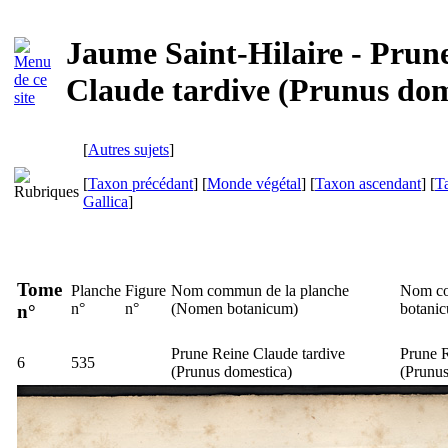
Jaume Saint-Hilaire - Prun
Claude tardive (Prunus dom
[
Autres sujets
]
[
Taxon précédant
] [
Monde végétal
] [
Taxon ascendant
] [
T
Gallica
]
Tome
Planche
Figure
Nom commun de la planche
Nom co
n°
n°
(
Nomen botanicum
)
botani
n°
Prune Reine Claude tardive
Prune R
6
535
(
Prunus domestica
)
(
Prunus