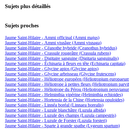
Sujets plus détaillés
Sujets proches
Jaume Saint-Hilaire - Ammi officinal (Ammi majus)
Jaume Saint-Hilaire - Ammi visnâge (Ammi visnaga)
Jaume Saint-Hilaire - Céanothe hybride (Ceanothus hybridus)
Jaume Saint-Hilaire - Crassule rougeâtre (Crassula rubens)
Jaume Saint-Hilaire - Digitaire sanguine (Digitaria sanguinalis)
Jaume Saint-Hilaire - Échinaria à fleurs en tête (Echinaria capitata)
Jaume Saint-Hilaire - Glycine apios (Glycine apios)
Jaume Saint-Hilaire - Glycine arbrisseau (Glycine frutescens)
Jaume Saint-Hilaire - Héliotrope européen (Heliotropium europaeu
Jaume Saint-Hilaire - Héliotrope à petites fleurs (Heliotropium parvi
Jaume Saint-Hilaire - Héliotrope du Pérou (Heliotropium peruvianu
Jaume Saint-Hilaire - Helminthia vipérine (Helminthia echioides)
Jaume Saint-Hilaire - Hortensia de la Chine (Hortensia opuloides)
Jaume Saint-Hilaire - Linnéa boréal (Linnaea borealis)
Jaume Saint-Hilaire - Luzule blanchâtre (Luzula albida)
Jaume Saint-Hilaire - Luzule des champs (Luzula campestris)
Jaume Saint-Hilaire - Luzule de Forster (Luzula forsteri)
Jaume Saint-Hilaire - Sparte à grande spathe (Lygeum spartum)