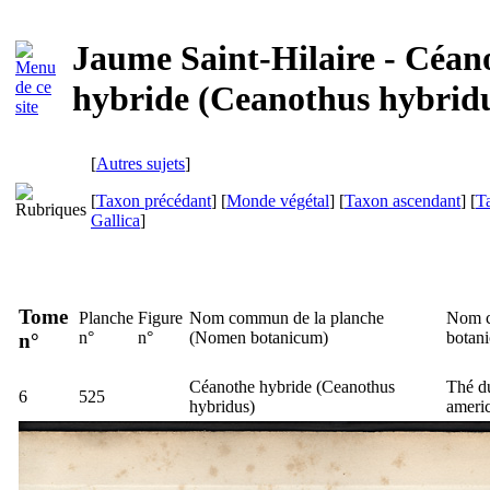
Jaume Saint-Hilaire - Céan
hybride (Ceanothus hybrid
[
Autres sujets
]
[
Taxon précédant
] [
Monde végétal
] [
Taxon ascendant
] [
T
Gallica
]
Tome
Planche
Figure
Nom commun de la planche
Nom c
n°
n°
(
Nomen botanicum
)
botan
n°
Céanothe hybride (
Ceanothus
Thé d
6
525
hybridus
)
ameri