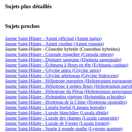
Sujets plus détaillés
Sujets proches
Jaume Saint-Hilaire - Ammi officinal (Ammi majus)
Jaume Saint-Hilaire - Ammi visnâge (Ammi visnaga)
Jaume Saint-Hilaire - Céanothe hybride (Ceanothus hybridus)
Jaume Saint-Hilaire - Crassule rougeâtre (Crassula rubens)
Jaume Saint-Hilaire - Digitaire sanguine (Digitaria sanguinalis)
Jaume Saint-Hilaire - Échinaria à fleurs en tête (Echinaria capitata)
Jaume Saint-Hilaire - Glycine apios (Glycine apios)
Jaume Saint-Hilaire - Glycine arbrisseau (Glycine frutescens)
Jaume Saint-Hilaire - Héliotrope européen (Heliotropium europaeu
Jaume Saint-Hilaire - Héliotrope à petites fleurs (Heliotropium parvi
Jaume Saint-Hilaire - Héliotrope du Pérou (Heliotropium peruvianu
Jaume Saint-Hilaire - Helminthia vipérine (Helminthia echioides)
Jaume Saint-Hilaire - Hortensia de la Chine (Hortensia opuloides)
Jaume Saint-Hilaire - Linnéa boréal (Linnaea borealis)
Jaume Saint-Hilaire - Luzule blanchâtre (Luzula albida)
Jaume Saint-Hilaire - Luzule des champs (Luzula campestris)
Jaume Saint-Hilaire - Luzule de Forster (Luzula forsteri)
Jaume Saint-Hilaire - Sparte à grande spathe (Lygeum spartum)