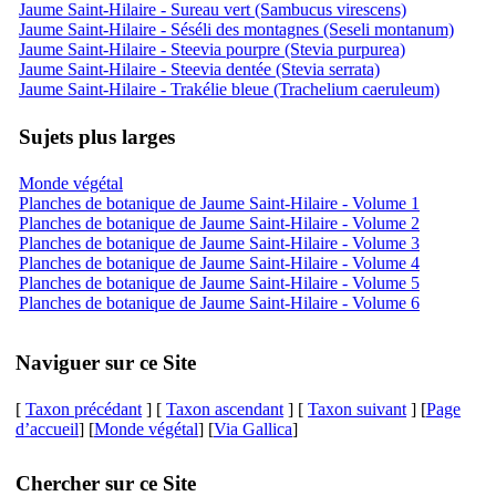
Jaume Saint-Hilaire - Sureau vert (Sambucus virescens)
Jaume Saint-Hilaire - Séséli des montagnes (Seseli montanum)
Jaume Saint-Hilaire - Steevia pourpre (Stevia purpurea)
Jaume Saint-Hilaire - Steevia dentée (Stevia serrata)
Jaume Saint-Hilaire - Trakélie bleue (Trachelium caeruleum)
Sujets plus larges
Monde végétal
Planches de botanique de Jaume Saint-Hilaire - Volume 1
Planches de botanique de Jaume Saint-Hilaire - Volume 2
Planches de botanique de Jaume Saint-Hilaire - Volume 3
Planches de botanique de Jaume Saint-Hilaire - Volume 4
Planches de botanique de Jaume Saint-Hilaire - Volume 5
Planches de botanique de Jaume Saint-Hilaire - Volume 6
Naviguer sur ce Site
[
Taxon précédant
] [
Taxon ascendant
] [
Taxon suivant
] [
Page
d’accueil
] [
Monde végétal
] [
Via Gallica
]
Chercher sur ce Site