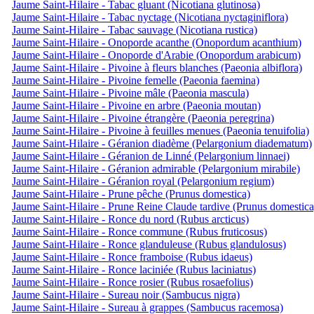
Jaume Saint-Hilaire - Tabac gluant (Nicotiana glutinosa)
Jaume Saint-Hilaire - Tabac nyctage (Nicotiana nyctaginiflora)
Jaume Saint-Hilaire - Tabac sauvage (Nicotiana rustica)
Jaume Saint-Hilaire - Onoporde acanthe (Onopordum acanthium)
Jaume Saint-Hilaire - Onoporde d'Arabie (Onopordum arabicum)
Jaume Saint-Hilaire - Pivoine à fleurs blanches (Paeonia albiflora)
Jaume Saint-Hilaire - Pivoine femelle (Paeonia faemina)
Jaume Saint-Hilaire - Pivoine mâle (Paeonia mascula)
Jaume Saint-Hilaire - Pivoine en arbre (Paeonia moutan)
Jaume Saint-Hilaire - Pivoine étrangère (Paeonia peregrina)
Jaume Saint-Hilaire - Pivoine à feuilles menues (Paeonia tenuifolia)
Jaume Saint-Hilaire - Géranion diadème (Pelargonium diadematum)
Jaume Saint-Hilaire - Géranion de Linné (Pelargonium linnaei)
Jaume Saint-Hilaire - Géranion admirable (Pelargonium mirabile)
Jaume Saint-Hilaire - Géranion royal (Pelargonium regium)
Jaume Saint-Hilaire - Prune pêche (Prunus domestica)
Jaume Saint-Hilaire - Prune Reine Claude tardive (Prunus domestica
Jaume Saint-Hilaire - Ronce du nord (Rubus arcticus)
Jaume Saint-Hilaire - Ronce commune (Rubus fruticosus)
Jaume Saint-Hilaire - Ronce glanduleuse (Rubus glandulosus)
Jaume Saint-Hilaire - Ronce framboise (Rubus idaeus)
Jaume Saint-Hilaire - Ronce laciniée (Rubus laciniatus)
Jaume Saint-Hilaire - Ronce rosier (Rubus rosaefolius)
Jaume Saint-Hilaire - Sureau noir (Sambucus nigra)
Jaume Saint-Hilaire - Sureau à grappes (Sambucus racemosa)