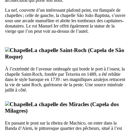
architectural qui porte son nom.
La nef, couverte d’un intéressant plafond peint, est flanquée de
chapelles ; celle de gauche, la chapelle
São João Baptista
, s’ouvre
sous une arcade manuéline et abrite les tombeaux des capitaines-
donataires. Le roi Manuel
Ier
offrit également la statue de la
vierge que l’on peut voir au-dessus de l’autel.
La chapelle Saint-Roch (
Capela de São
Roque
)
À l’extrémité de l’avenue ombragée qui borde le port à l’ouest, la
chapelle Saint-Roch, fondée par Teixeira en 1489, a été rebâtie
dans le style baroque en 1739 : ses magnifiques azulejos retracent
la vie de saint Roch, guérisseur de la peste. Une source minérale
jaillit à côté.
La chapelle des Miracles (
Capela dos
Milagres
)
En passant le pont sur la
ribeira de Machico
, on entre dans la
Banda d’Alem
, le pittoresque quartier des pêcheurs, situé à l’est