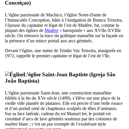
Conceiçao
)
L’église paroissiale de
Machico
, l’église Notre-Dame de
l’Immaculée Conception, bâtie à l’instigation de
Branca Teixeira
,
l’épouse du capitaine et légat de l’est de Madère, fut, comme la
plupart des églises de
Madère
« baroquisée » aux
XVIIe
-
XVIIIe
siècle. On retrouve la trace du gothique manuélin sur la façade en
la présence d’un mince portail aux arcs géminés.
Devant l’église, une statue de
Tristão Vaz Teixeira
, inaugurée en
1972, rappelle le premier capitaine et légat de l’est de l’île.
L’église Saint-Jean Baptiste (
Igreja São
João Baptista
)
L’église paroissiale Saint-Jean, une construction manuéline
édifiée à la fin du
XVe
siècle (1499), s’élève sur une place de la
vieille ville plantée de platanes. Elle est percée d’une belle rosace
et d’un portail orné de chapiteaux sculptés de têtes d’animaux.
Sur sa face latérale, cadeau du roi Manuel
Ier
, le portail est
constitué d’arcs de lave géminés soutenus par des colonnes de
marbre blanc ; c’est un pur exemple de l’exubérant style