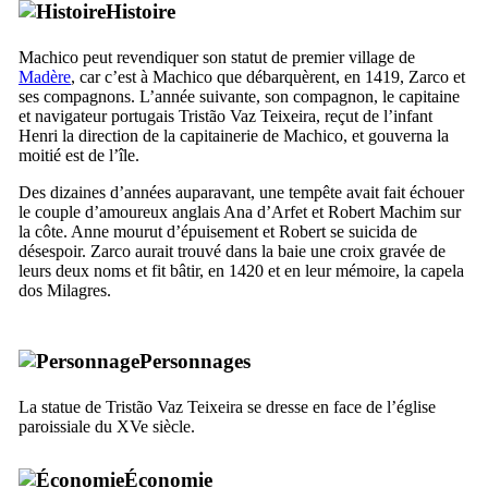
Histoire
Machico
peut revendiquer son statut de premier village de
Madère
, car c’est à
Machico
que débarquèrent, en 1419,
Zarco
et
ses compagnons. L’année suivante, son compagnon, le capitaine
et navigateur portugais
Tristão Vaz Teixeira
, reçut de l’infant
Henri la direction de la capitainerie de
Machico
, et gouverna la
moitié est de l’île.
Des dizaines d’années auparavant, une tempête avait fait échouer
le couple d’amoureux anglais
Ana d’Arfet
et
Robert Machim
sur
la côte. Anne mourut d’épuisement et Robert se suicida de
désespoir.
Zarco
aurait trouvé dans la baie une croix gravée de
leurs deux noms et fit bâtir, en 1420 et en leur mémoire, la
capela
dos Milagres
.
Personnages
La statue de
Tristão Vaz Teixeira
se dresse en face de l’église
paroissiale du
XVe
siècle.
Économie