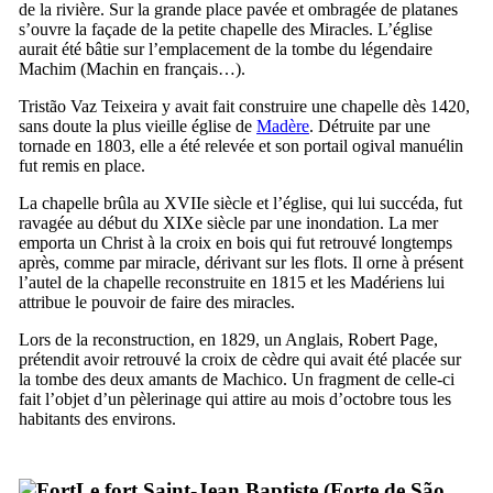
de la rivière. Sur la grande place pavée et ombragée de platanes
s’ouvre la façade de la petite chapelle des Miracles. L’église
aurait été bâtie sur l’emplacement de la tombe du légendaire
Machim
(
Machin
en français…).
Tristão Vaz Teixeira
y avait fait construire une chapelle dès 1420,
sans doute la plus vieille église de
Madère
. Détruite par une
tornade en 1803, elle a été relevée et son portail ogival manuélin
fut remis en place.
La chapelle brûla au
XVIIe
siècle et l’église, qui lui succéda, fut
ravagée au début du
XIXe
siècle par une inondation. La mer
emporta un Christ à la croix en bois qui fut retrouvé longtemps
après, comme par miracle, dérivant sur les flots. Il orne à présent
l’autel de la chapelle reconstruite en 1815 et les Madériens lui
attribue le pouvoir de faire des miracles.
Lors de la reconstruction, en 1829, un Anglais,
Robert Page
,
prétendit avoir retrouvé la croix de cèdre qui avait été placée sur
la tombe des deux amants de
Machico
. Un fragment de celle-ci
fait l’objet d’un pèlerinage qui attire au mois d’octobre tous les
habitants des environs.
Le fort Saint-Jean Baptiste (
Forte de São