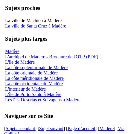
Sujets proches
La ville de Machico à Madère
La ville de Santa Cruz à Madère
Sujets plus larges
Madère
L'archipel de Madère - Brochure de l'OTP (PDF)
L'île de Madère
La côte septentrionale de Madère
La côte orientale de Madère
La côte méridionale de Madère
La côte occidentale de Madère
L'intérieur de Madère
L'île de Porto Santo à Madère
Les îles Desertas et Selvagens à Madère
Naviguer sur ce Site
[
Sujet ascendant
] [
Sujet suivant
] [
Page d’accueil
] [
Madère
] [
Via
Gallica
]