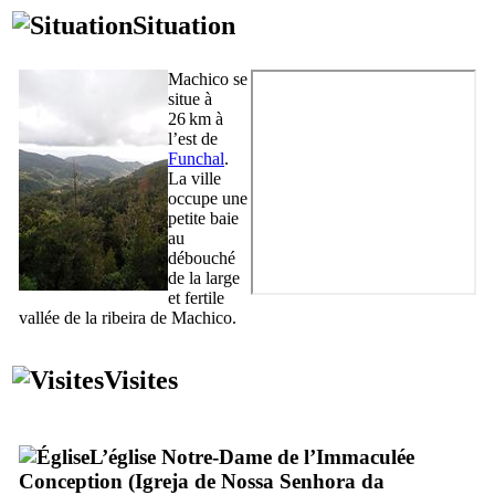
Situation
Machico
se
situe à
26 km à
l’est de
Funchal
.
La ville
occupe une
petite baie
au
débouché
de la large
et fertile
vallée de la
ribeira de Machico
.
Visites
L’église Notre-Dame de l’Immaculée
Conception (
Igreja de Nossa Senhora da