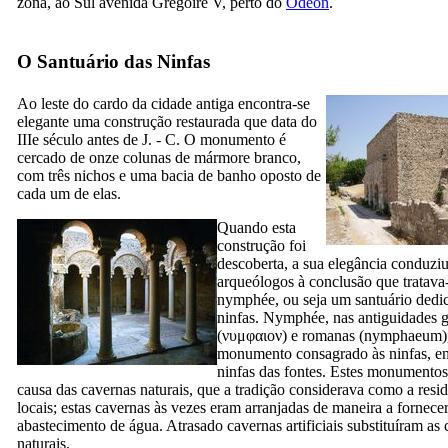
zona, ao Sul avenida Grégoire
V
, perto do
Odéon
.
O Santuário das Ninfas
Ao leste do
cardo da
cidade antiga encontra-se
elegante uma construção restaurada que data do
IIIe
século antes de J. - C. O monumento é
cercado de onze colunas de mármore branco,
com três nichos e uma bacia de banho oposto de
cada um de elas.
Quando esta
construção foi
descoberta, a sua elegância conduziu
arqueólogos à conclusão que tratava
nymphée, ou seja um santuário dedi
ninfas. Nymphée, nas antiguidades 
(
νυμφαιον
) e romanas (
nymphaeum
monumento consagrado às ninfas, em
ninfas das fontes. Estes monumentos
causa das cavernas naturais, que a tradição considerava como a resid
locais; estas cavernas às vezes eram arranjadas de maneira a fornece
abastecimento de água. Atrasado cavernas artificiais substituíram as
naturais.