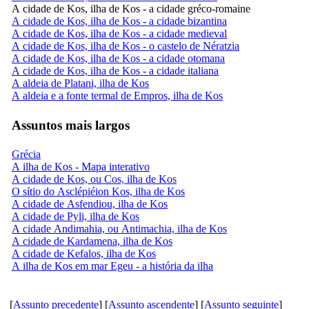
A cidade de Kos, ilha de Kos - a cidade gréco-romaine
A cidade de Kos, ilha de Kos - a cidade bizantina
A cidade de Kos, ilha de Kos - a cidade medieval
A cidade de Kos, ilha de Kos - o castelo de Nératzia
A cidade de Kos, ilha de Kos - a cidade otomana
A cidade de Kos, ilha de Kos - a cidade italiana
A aldeia de Platani, ilha de Kos
A aldeia e a fonte termal de Empros, ilha de Kos
Assuntos mais largos
Grécia
A ilha de Kos - Mapa interativo
A cidade de Kos, ou Cos, ilha de Kos
O sítio do Asclépiéion Kos, ilha de Kos
A cidade de Asfendiou, ilha de Kos
A cidade de Pyli, ilha de Kos
A cidade Andimahia, ou Antimachia, ilha de Kos
A cidade de Kardamena, ilha de Kos
A cidade de Kefalos, ilha de Kos
A ilha de Kos em mar Egeu - a história da ilha
[
Assunto precedente
] [
Assunto ascendente
] [
Assunto seguinte
]