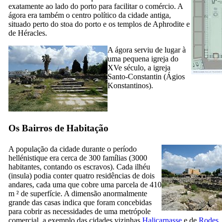
exatamente ao lado do porto para facilitar o comércio. A
ágora era também o centro político da cidade antiga,
situado perto do
stoa do
porto e os templos de Aphrodite e
de Héracles.
A ágora serviu de lugar à
uma pequena igreja do
XVe
século, a igreja
Santo-Constantin (
Ágios
Konstantinos
).
Os Bairros de Habitação
A população da cidade durante o período
hellénistique era cerca de 300 famílias (3000
habitantes, contando os escravos). Cada ilhéu
(
insula
) podia conter quatro residências de dois
andares, cada uma que cobre uma parcela de 410
m ² de superfície. A dimensão anormalmente
grande das casas indica que foram concebidas
para cobrir as necessidades de uma metrópole
comercial, a exemplo das cidades vizinhas
Halicarnasse
e de
Rodes
.