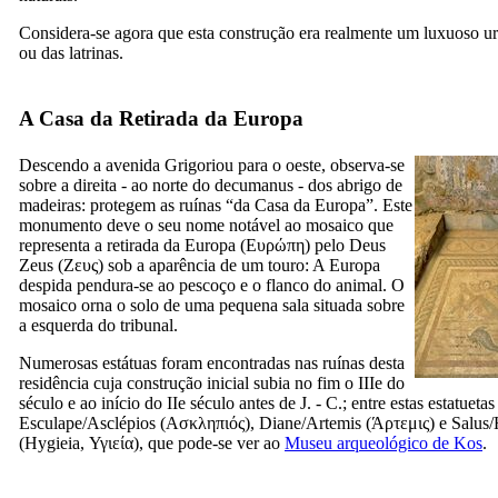
Considera-se agora que esta construção era realmente um luxuoso ur
ou das latrinas.
A Casa da Retirada da Europa
Descendo a avenida Grigoriou para o oeste, observa-se
sobre a direita - ao norte do
decumanus
- dos abrigo de
madeiras: protegem as ruínas “da Casa da Europa”. Este
monumento deve o seu nome notável ao mosaico que
representa a retirada da Europa (
Ευρώπη
) pelo Deus
Zeus (
Ζευς
) sob a aparência de um touro: A Europa
despida pendura-se ao pescoço e o flanco do animal. O
mosaico orna o solo de uma pequena sala situada sobre
a esquerda do tribunal.
Numerosas estátuas foram encontradas nas ruínas desta
residência cuja construção inicial subia no fim o
IIIe do
século e ao início do
IIe
século antes de J. - C.; entre estas estatuetas
Esculape/Asclépios (
Ασκληπιός
), Diane/Artemis (
Άρτεμις
) e Salus
(
Hygieia
,
Υγιεία
), que pode-se ver ao
Museu arqueológico de Kos
.