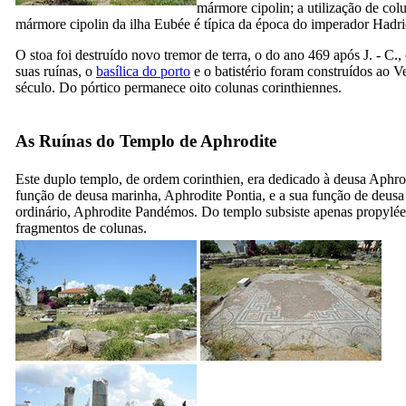
mármore cipolin; a utilização de col
mármore cipolin da ilha Eubée é típica da época do imperador Hadri
O stoa
foi destruído novo tremor de terra, o do ano 469 após J. - C., 
suas ruínas, o
basílica do porto
e o batistério foram construídos ao
V
século. Do pórtico permanece oito colunas corinthiennes.
As Ruínas do Templo de Aphrodite
Este duplo templo, de ordem corinthien, era dedicado à deusa Aphro
função de deusa marinha, Aphrodite Pontia, e a sua função de deus
ordinário, Aphrodite Pandémos. Do templo subsiste apenas propylée
fragmentos de colunas.