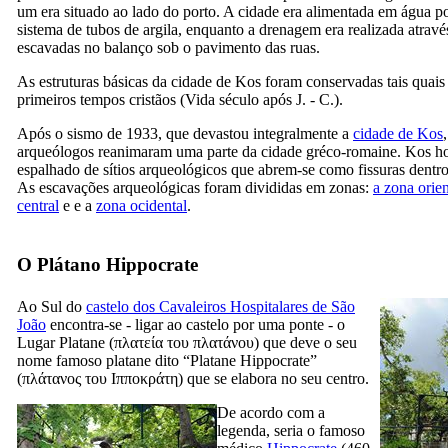
um era situado ao lado do porto. A cidade era alimentada em água p
sistema de tubos de argila, enquanto a drenagem era realizada atravé
escavadas no balanço sob o pavimento das ruas.
As estruturas básicas da cidade de Kos foram conservadas tais quais
primeiros tempos cristãos (
Vida
século após J. - C.).
Após o sismo de 1933, que devastou integralmente a
cidade de Kos
arqueólogos reanimaram uma parte da cidade gréco-romaine. Kos ho
espalhado de sítios arqueológicos que abrem-se como fissuras dentro
As escavações arqueológicas foram divididas em zonas:
a zona orien
central
e e a
zona ocidental
.
O Plátano Hippocrate
Ao Sul do
castelo dos Cavaleiros Hospitalares de São
João
encontra-se - ligar ao castelo por uma ponte - o
Lugar Platane (
πλατεία του πλατάνου
) que deve o seu
nome famoso platane dito “Platane Hippocrate”
(
πλάτανος του Ιπποκράτη
) que se elabora no seu centro.
De acordo com a
legenda, seria o famoso