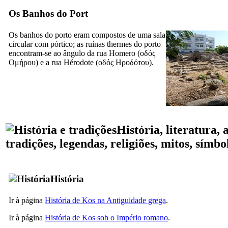
Os Banhos do Port
Os banhos do porto eram compostos de uma sala
circular com pórtico; as ruínas thermes do porto
encontram-se ao ângulo da rua Homero (
οδός
Ομήρου
) e a rua Hérodote (
οδός Ηροδότου
).
História, literatura, a
tradições, legendas, religiões, mitos, símb
História
Ir à página
História de Kos na Antiguidade grega
.
Ir à página
História de Kos sob o Império romano
.