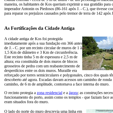
maneira, os habitantes de Kos queriam exprimir a sua gratidão para
imperador Antonin os Piedosos (86-161 após J. - C.), que tivesse co
para reparar os prejuízos causados pelo tremor de terra de 142 após J
As Fortificações da Cidade Antiga
A cidade antiga de Kos foi protegida
imediatamente após a sua fundação em 366 antes
de J. - C. por um recinto circular de muros de 1 à
1,5 Km de diâmetro e 3 Km de circunferência.
Este recinto tinha 5 m de espessura e 2,5 m de
altura; era constituída de dois muros de blocos
grosseiros de pedra com um reabastecimento de
desperdícios entre os dois muros. Muraille era
reforçado por torres semicirculares e polygonales, cinco dos quais t
descoberto até agora. Escadas davam acessos um caminho de ronda 
caminho, de 6 m de amplitude, contornava a face interna do muro.
O recinto protegia a
zona residencial
e a
ágora
; as construções neces
funcionamento do porto, assim como os templos - que faziam face ao
eram situados fora do muro.
O lado do norte do muro descrevia uma linha em