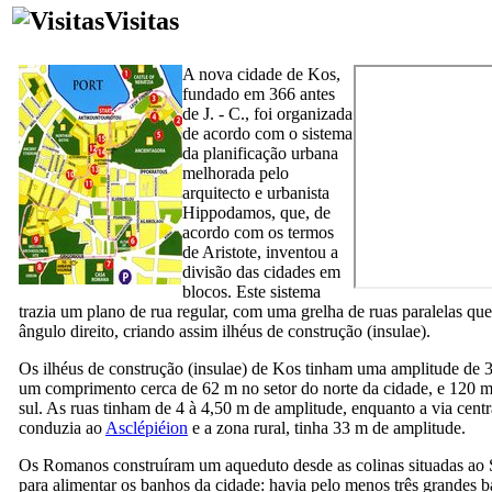
Visitas
A nova cidade de Kos,
fundado em 366 antes
de J. - C., foi organizada
de acordo com o sistema
da planificação urbana
melhorada pelo
arquitecto e urbanista
Hippodamos, que, de
acordo com os termos
de Aristote, inventou a
divisão das cidades em
blocos. Este sistema
trazia um plano de rua regular, com uma grelha de ruas paralelas que
ângulo direito, criando assim ilhéus de construção (
insulae
).
Os ilhéus de construção (
insulae
) de Kos tinham uma amplitude de 3
um comprimento cerca de 62 m no setor do norte da cidade, e 120 m
sul. As ruas tinham de 4 à 4,50 m de amplitude, enquanto a via centr
conduzia ao
Asclépiéion
e a zona rural, tinha 33 m de amplitude.
Os Romanos construíram um aqueduto desde as colinas situadas ao 
para alimentar os banhos da cidade: havia pelo menos três grandes b