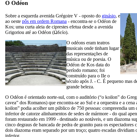
O Odéon
Sobre a esquerda avenida Grégoire V - oposto do
ginásio
, e
ao oeste
pôs em ordem Romana
- encontra-se o Odéon de
Kos; uma curta aleia de ciprestes efetua desde a avenida
Grigoriou até ao Odéon (
Ωδείο
).
O odéons eram teatros
musicais onde tinham lugar
das representações de
música ou de poesia. O
Odéon de Kos data do
período romano; foi
construído para o
IIe o
século após J. - C. É pequeno mas 
grande beleza.
O Odéon é orientado norte-sul, com o auditório (“o
koilon
” do Greg
cavea
” dos Romanos) que encontra-se ao Sul e a orquestra e a cena 
koilon
” podia acolher um público de 750 pessoas: compreendia um
inferior de catorze alinhamentos de sedes de mármore - do qual ape
foram restaurado em 1999 - destinado ao notáveis, e um
diazoma
sup
cinco degraus de bancada de pedra de granito para os espectadores 
dois
diazoma
eram separado por um troço; quatro escadas dividiam
inferior.