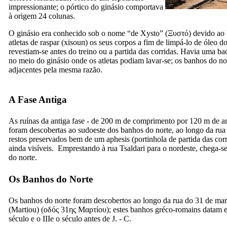
impressionante; o pórtico do ginásio comportava
à origem 24 colunas.
O ginásio era conhecido sob o nome “de
Xysto
” (
Ξυστό
) devido ao
atletas de raspar (
xisoun
) os seus corpos a fim de limpá-lo de óleo d
revestiam-se antes do treino ou a partida das corridas. Havia uma ba
no meio do ginásio onde os atletas podiam lavar-se; os banhos do no
adjacentes pela mesma razão.
A Fase Antiga
As ruínas da antiga fase - de 200 m de comprimento por 120 m de a
foram descobertas ao sudoeste dos banhos do norte, ao longo da rua 
restos preservados bem de um
aphesis
(portinhola de partida das cor
ainda visíveis. Emprestando à rua Tsaldari para o nordeste, chega-s
do norte.
Os Banhos do Norte
Os banhos do norte foram descobertos ao longo da rua do 31 de ma
(
Martiou
) (
οδός 31ης Μαρτίου
); estes banhos gréco-romains datam 
século e o
IIIe o
século antes de J. - C.