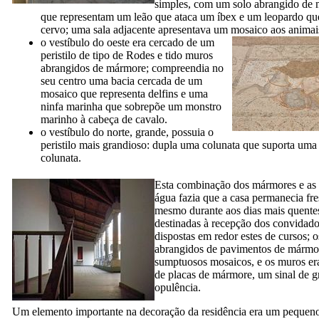
simples, com um solo abrangido de 
que representam um leão que ataca um íbex e um leopardo qu
cervo; uma sala adjacente apresentava um mosaico aos animai
o vestíbulo do
oeste era cercado de um
peristilo de tipo de Rodes e tido muros
abrangidos de mármore; compreendia no
seu centro uma bacia cercada de um
mosaico que representa delfins e uma
ninfa marinha que sobrepõe um monstro
marinho à cabeça de cavalo.
o vestíbulo do
norte, grande, possuia o
peristilo mais grandioso: dupla uma colunata que suporta uma
colunata.
Esta combinação dos mármores e as 
água fazia que a casa permanecia fre
mesmo durante aos dias mais quentes
destinadas à recepção dos convidad
dispostas em redor estes de cursos; 
abrangidos de pavimentos de mármo
sumptuosos mosaicos, e os muros er
de placas de mármore, um sinal de g
opulência.
Um elemento importante na decoração da residência era um pequen