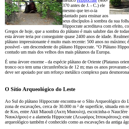
médico
Hippocrate
(460-
370 antes de J. - C.) ele
mesmo que ter-o-ia
plantado para ensinar aos
seus discípulos à sombra da sua folh
Hippocrate acreditava com efeito, c
Gregos de hoje, que a sombra do plátano é mais salubre das de todas
esta árvore teria por conseguinte quase 2400 anos de idade. Realmen
plátano impressionante é muito mais recente: 500 anos no máximo; é
possível - um descendente do plátano Hippocrate. “O Plátano Hippo
contudo um mais dos velhos dos mais plátanos da Europa.
É uma árvore enorme - da espécie plátano de Oriente (
Platanus orien
tronco oco tem uma circunferência de 12 m; mas os anos provaram-
deve ser apoiado por um reforço metálico complexo para desmorona
O Sítio Arqueológico do Leste
Ao Sul do plátano Hippocrate encontra-se o Sítio Arqueológico do 
zona de escavações, cerca de 30.000 m ² de superfície, situada em r
de Kos, entre Akti Miaouli (
Ακτη Μιαουλη
), escoicinha-o Nauclère 
Ναυκλήρου
) e a alameda Hippocrate (
Λεωφόρος Ιπποκράτους
); est
arqueológico também é conhecido como as escavações da antiga ágo