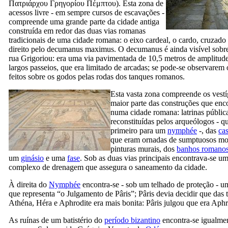
Πατριάρχου Γρηγορίου Πέμπτου
). Esta zona de
acessos livre - em sempre cursos de escavações -
compreende uma grande parte da cidade antiga
construída em redor das duas vias romanas
tradicionais de uma cidade romana: o eixo cardeal, o
cardo
, cruzado
direito pelo
decumanus maximus
.
O decumanus
é ainda visível sobre
rua Grigoriou: era uma via pavimentada de 10,5 metros de amplitud
largos passeios, que era limitado de arcadas; se pode-se observarem 
feitos sobre os godos pelas rodas dos tanques romanos.
Esta vasta zona compreende os vestí
maior parte das construções que enc
numa cidade romana: latrinas públic
reconstituídas pelos arqueólogos - 
primeiro para um
nymphée
-, das
ca
que eram ornadas de sumptuosos mo
pinturas murais, dos
banhos romano
um
ginásio
e uma
fase
. Sob as duas vias principais encontrava-se u
complexo de drenagem que assegura o saneamento da cidade.
À direita do
Nymphée
encontra-se - sob um telhado de proteção - 
que representa “o Julgamento de Pâris”; Pâris devia decidir que das 
Athéna, Héra e Aphrodite era mais bonita: Pâris julgou que era Aphr
As ruínas de um batistério do
período bizantino
encontra-se igualmen