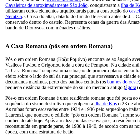
Cavaleiros de aproximadamente São João
, conquistaram a
ilha de K
utilizaram certos elementos arquitecturais para a construção do
caste
Neratzia
. O friso do altar, datado do fim do
IIe
século antes de J. - C
conservado dentro do castelo. Representa cenas da guerra das Ama
bando de Dionysos, com ménades e sátiros.
A Casa Romana (
pôs em ordem Romana
)
Pôs-o em ordem Romana
(
Κάζα Ρομάνα
) encontra-se ao ângulo ave
Vasileos Pavlou e Grigoriou toda a obra de Pémptou. Na cidade ant
“a Casa Romana” ocupava uma situação de primeiro plano: encontr
efeito sobre o lado do sul da rua principal que atravessava a cidade e
decumanus maximus
, perto dos banhos centrais (os
banhos do oeste
pequena distância da extremidade do sul do mercado antigo (
ágora
)
Pôs-o em ordem Romana
é uma residência romana que foi posta ao 
sequência do sismo destrutivo que golpeou a
ilha de Kos
o 23 de abr
As ruínas foram escavadas entre 1934 e 1936 pelo arqueólogo itali
Laurenzi, que nomeou o edifício “
pôs em ordem Romana
”, nome so
conhecido até hoje. Após a realização das escavações, a residência f
reconstituída em grande parte, de 1938 à 1940, de acordo com as n
época, com uma estrutura de betão.