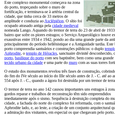
Este complexo monumental começava na zona
do porto, tropeçando sobre o muro de
fortificação, e terminava-se à artéria central da
cidade, que tinha cerca de 33 metros de
amplitude e conduzia ao
Asclépiéion
. O sítio foi
ocupado atrasado antiga pela
cidade medieval
nomeada Lango. Aquando do tremor de terra do 23 de abril de 1933,
bairro que sofre os piores estragos; o Serviço Arqueológico houve 
exaustivas entre 1934 e 1942, pondo ao dia uma grande parte da ant
principalmente do período hellénistique e a Antiguidade tardia. Este 
porto compreendia santuários e construções públicos: o duplo
templ
Aphrodite
, o
templo de Héracles
, sanctuaire divinité desconhecido, 
porto
,
basilique do porto
com seu baptistère, bem como uma grande 
tecido urbano da cidade
e uma parte do
muro
com as suas torres forti
O estudo dos monumentos revelou três fases de construção, cobrind
do fim do
IVe
século ao início do
IIIe
século antes de J. - C. até ao 
554 após J. - C., quando a ágora foi destruída por um tremor de terra
O tremor de terra no ano 142 causou importantes uns estragos à zon
gordos reparar e trabalhos de reconstrução têm sido empreendidos
imediatamente após o sismo. Sequência à destruição completa do mu
cidade, a fachada do norte do complexo foi reformada, com o santuá
Aphrodite lado, e, ao leste, a criação de um conjunto arquitectural q
a admiração dos visitantes, em especial os que chegavam pelo porto