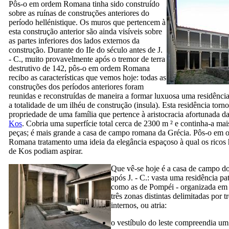
Pôs-o em ordem Romana
tinha sido construído
sobre as ruínas de construções anteriores do
período hellénistique. Os muros que pertencem à
esta construção anterior são ainda visíveis sobre
as partes inferiores dos lados externos da
construção. Durante do
IIe do
século antes de J.
- C., muito provavelmente após o tremor de terra
destrutivo de 142,
pôs-o em ordem Romana
recibo as características que vemos hoje: todas as
construções dos períodos anteriores foram
reunidas e reconstruídas de maneira a formar luxuosa uma residênci
a totalidade de um ilhéu de construção (
insula
). Esta residência torn
propriedade de uma família que pertence à aristocracia afortunada d
Kos
. Cobria uma superfície total cerca de 2300 m ² e continha-a mai
peças; é mais grande a casa de campo romana da Grécia.
Pôs-o em 
Romana
tratamento uma ideia da elegância espaçoso à qual os ricos 
de Kos podiam aspirar.
Que vê-se hoje é a casa de campo d
após J. - C.: vasta uma residência pat
como as de Pompéi - organizada em 
três zonas distintas delimitadas por t
internos, ou
atria
:
o vestíbulo do
leste compreendia um 