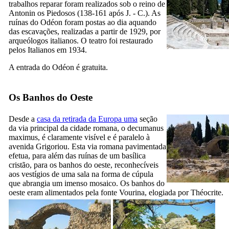
trabalhos reparar foram realizados sob o reino de
Antonin os Piedosos (138-161 após J. - C.). As
ruínas do Odéon foram postas ao dia aquando
das escavações, realizadas a partir de 1929, por
arqueólogos italianos. O teatro foi restaurado
pelos Italianos em 1934.
A entrada do Odéon é gratuita.
Os Banhos do Oeste
Desde a
casa da retirada da Europa uma
seção
da via principal da cidade romana, o
decumanus
maximus
, é claramente visível e é paralelo à
avenida
Grigoriou
. Esta via romana pavimentada
efetua, para além das ruínas de um basílica
cristão, para os banhos do oeste, reconhecíveis
aos vestígios de uma sala na forma de cúpula
que abrangia um imenso mosaico. Os banhos do
oeste eram alimentados pela fonte Vourina, elogiada por Théocrite.