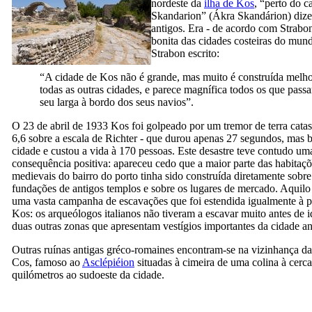
nordeste da
ilha de Kos
, “perto do c
Skandarion” (
Ákra Skandárion
) diz
antigos. Era - de acordo com Strabo
bonita das cidades costeiras do mund
Strabon escrito:
“A cidade de Kos não é grande, mas muito é construída melh
todas as outras cidades, e parece magnífica todos os que pass
seu larga à bordo dos seus navios”.
O 23 de abril de 1933 Kos foi golpeado por um tremor de terra catast
6,6 sobre a escala de Richter - que durou apenas 27 segundos, mas 
cidade e custou a vida à 170 pessoas. Este desastre teve contudo um
consequência positiva: apareceu cedo que a maior parte das habitaç
medievais do bairro do porto tinha sido construída diretamente sobre
fundações de antigos templos e sobre os lugares de mercado. Aquilo
uma vasta campanha de escavações que foi estendida igualmente à pe
Kos: os arqueólogos italianos não tiveram a escavar muito antes de id
duas outras zonas que apresentam vestígios importantes da cidade an
Outras ruínas antigas gréco-romaines encontram-se na vizinhança da
Cos, famoso ao
Asclépiéion
situadas à cimeira de uma colina à cerca
quilómetros ao sudoeste da cidade.