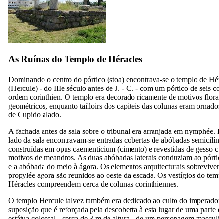
As Ruínas do Templo de Héracles
Dominando o centro do pórtico (
stoa
) encontrava-se o templo de Hé
(Hercule) - do
IIIe
século antes de J. - C. - com um pórtico de seis c
ordem corinthien. O templo era decorado ricamente de motivos flora
geométricos, enquanto tailloirs dos capiteis das colunas eram ornado
de Cupido alado.
A fachada antes da sala sobre o tribunal era arranjada em nymphée.
lado da sala encontravam-se entradas cobertas de abóbadas semicilín
construídas em
opus caementicium
(cimento) e revestidas de gesso
motivos de meandros. As duas abóbadas laterais conduziam ao pórti
e a abóbada do meio à ágora. Os elementos arquitecturais sobrevive
propylée agora são reunidos ao oeste da escada. Os vestígios do tem
Héracles compreendem cerca de colunas corinthiennes.
O templo Hercule talvez também era dedicado ao culto do imperado
suposição que é reforçada pela descoberta à esta lugar de uma parte
estátua colossal - cerca de 3 m de altura - de um personagem mascul