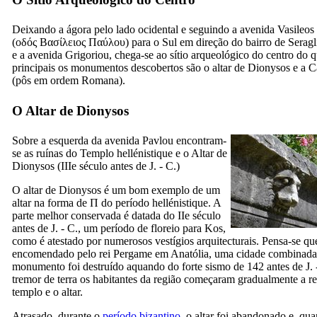
Deixando a ágora pelo lado ocidental e seguindo a avenida Vasileos
(
οδός Βασίλειος Παύλου
) para o Sul em direção do bairro de
Seragl
e a avenida Grigoriou, chega-se ao sítio arqueológico do centro do q
principais os monumentos descobertos são o altar de Dionysos e a
(
pôs em ordem Romana
).
O Altar de Dionysos
Sobre a esquerda da avenida Pavlou encontram-
se as ruínas do Templo hellénistique e o Altar de
Dionysos (
IIIe
século antes de J. - C.)
O altar de Dionysos é um bom exemplo de um
altar na forma de Π do período hellénistique. A
parte melhor conservada é datada do
IIe
século
antes de J. - C., um período de floreio para Kos,
como é atestado por numerosos vestígios arquitecturais. Pensa-se que 
encomendado pelo rei Pergame em Anatólia, uma cidade combinad
monumento foi destruído aquando do forte sismo de 142 antes de J. 
tremor de terra os habitantes da região começaram gradualmente a re
templo e o altar.
Atrasado, durante o
período bizantino
, o altar foi abandonado e, qu