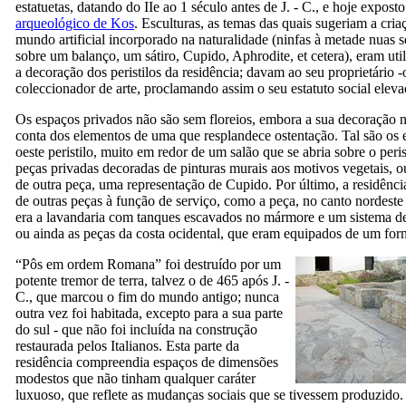
estatuetas, datando do
IIe ao 1
século antes de J. - C., e hoje expost
arqueológico de Kos
. Esculturas, as temas das quais sugeriam a cri
mundo artificial incorporado na naturalidade (ninfas à metade nuas 
sobre um balanço, um sátiro, Cupido, Aphrodite, et cetera), eram uti
a decoração dos peristilos da residência; davam ao seu proprietário 
coleccionador de arte, proclamando assim o seu estatuto social eleva
Os espaços privados não são sem floreios, embora a sua decoração 
conta dos elementos de uma que resplandece ostentação. Tal são os 
oeste peristilo, muito em redor de um salão que se abria sobre o perist
peças privadas decoradas de pinturas murais aos motivos vegetais, o
de outra peça, uma representação de Cupido. Por último, a residênci
de outras peças à função de serviço, como a peça, no canto nordeste
era a lavandaria com tanques escavados no mármore e um sistema d
ou ainda as peças da costa ocidental, que eram equipados de um for
“
Pôs em ordem Romana
” foi destruído por um
potente tremor de terra, talvez o de 465 após J. -
C., que marcou o fim do mundo antigo; nunca
outra vez foi habitada, excepto para a sua parte
do sul - que não foi incluída na construção
restaurada pelos Italianos. Esta parte da
residência compreendia espaços de dimensões
modestos que não tinham qualquer caráter
luxuoso, que reflete as mudanças sociais que se tivessem produzido.