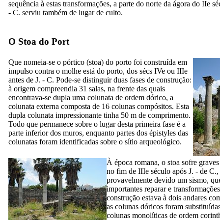
sequência à estas transformações, a parte do norte da ágora do
IIe
séc
- C. serviu também de lugar de culto.
O Stoa do Port
Que nomeia-se o pórtico (
stoa
) do porto foi construída em
impulso contra o molhe está do porto, dos sécs
IVe
ou
IIIe
antes de J. - C. Pode-se distinguir duas fases de construção:
à origem compreendia 31 salas, na frente das quais
encontrava-se dupla uma colunata de ordem dórico, a
colunata externa composta de 16 colunas compósitos. Esta
dupla colunata impressionante tinha 50 m de comprimento.
Todo que permanece sobre o lugar desta primeira fase é a
parte inferior dos muros, enquanto partes dos épistyles das
colunatas foram identificadas sobre o sítio arqueológico.
À época romana, o
stoa
sofre graves
no fim de
IIIe
século após J. - de C.,
provavelmente devido um sismo, que
importantes reparar e transformaçõe
construção estava à dois andares com
as colunas dóricos foram substituída
colunas monolíticas de ordem corint