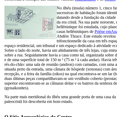
No ilhéu (
insula
) número 1, cinco fa
sucessivas de habitação foram identi
datando desde a fundação da cidade a
da era cristã. Na sua parte noroeste,
hellénistique foi estudada, cujo plano
casas hellénistiques de
Priène em
Ana
Abdère Thrace. Este estudo revelou 
trifonctionnelle da casa em três esp
espaço residencial, um tribunal e um espaço dedicado à atividade e
Sobre o lado do norte, havia um alinhamento de três lojas, cuja entr
sobre a rua. Seguidamente havia a casa como tal, organizada sobre d
e de uma superfície total de 150 m ² (75 m ² à cada andar). Havia tr
rés-do-chão: uma sala de reunião (
andron
) com camadas, com uma a
situada perto da entrada, uma câmara de hóspede (
xenonas
) com áre
recepção, e a feira da família (
oikos
) na qual encontrava-se um lar (
h
duas últimas peças compartilhavam-se um vestíbulo coberto (
prostas
superior encontravam-se as câmaras deitar e os bairros da senhora d
(
gynaikonites
).
Na parte mais meridional do ilhéu uma grande porta de uma casa da
paleocristã foi descoberta em bom estado.
O Sítio Arqueológico do Centro