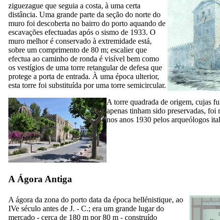
ziguezague que seguia a costa, à uma certa
distância. Uma grande parte da seção do norte do
muro foi descoberta no bairro do porto aquando de
escavações efectuadas após o sismo de 1933. O
muro melhor é conservado à extremidade está,
sobre um comprimento de 80 m; escalier que
efectua ao caminho de ronda é visível bem como
os vestígios de uma torre retangular de defesa que
protege a porta de entrada. À uma época ulterior,
esta torre foi substituída por uma torre semicircular.
A torre quadrada de origem, cujas f
apenas tinham sido preservadas, foi 
nos anos 1930 pelos arqueólogos ital
A Ágora Antiga
A ágora da zona do porto data da época hellénistique, ao
IVe
século antes de J. - C.; era um grande lugar do
mercado - cerca de 180 m por 80 m - construído