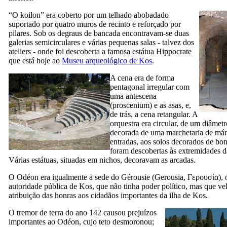
“O
koilon
” era coberto por um telhado abobadado
suportado por quatro muros de recinto e reforçado por
pilares. Sob os degraus de bancada encontravam-se duas
galerias semicirculares e várias pequenas salas - talvez dos
ateliers - onde foi descoberta a famosa estátua Hippocrate
que está hoje ao
Museu arqueológico de Kos
.
A cena era de forma
pentagonal irregular com
uma antescena
(proscenium) e as asas, e,
de trás, a cena retangular. A
orquestra era circular, de um diâmetr
decorada de uma marchetaria de má
entradas, aos solos decorados de bon
foram descobertas às extremidades d
Várias estátuas, situadas em nichos, decoravam as arcadas.
O Odéon era igualmente a sede do Gérousie (
Gerousia
,
Γερουσία
),
autoridade pública de Kos, que não tinha poder político, mas que ve
atribuição das honras aos cidadãos importantes da ilha de Kos.
O tremor de terra do ano 142 causou prejuízos
importantes ao Odéon, cujo teto desmoronou;