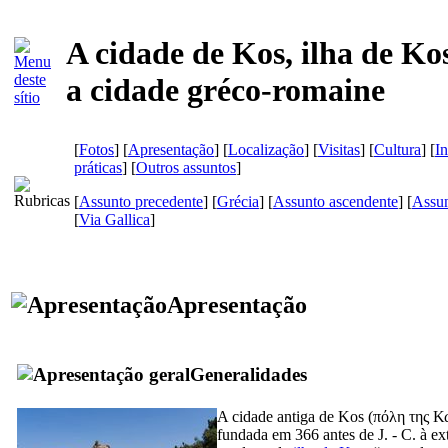
A cidade de Kos, ilha de Kos
a cidade gréco-romaine
[
Fotos
] [
Apresentação
] [
Localização
] [
Visitas
] [
Cultura
] [
I
práticas
] [
Outros assuntos
]
[
Assunto precedente
] [
Grécia
] [
Assunto ascendente
] [
Assun
[
Via Gallica
]
Apresentação
Generalidades
A cidade antiga de Kos (
πόλη της Κ
fundada em 366 antes de J. - C. à e