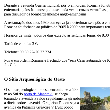
Durante a Segunda Guerra mundial,
pôs-o em ordem Romana
foi ut
enfermaria pelos Italianos; podia-se ainda ver as cruzes vermelhas pi
para dissuadir os bombardeamentos anglo-américains.
A restauração dos anos 1930 começava já a deteriorar-se e
pôs-o em
Romana
foi fechada ao público de 2005 à 2009 para importantes re
Horários de visita: todos os dias excepto as segundas-feiras, de 8:30
Tarifa de entrada: 3 €.
Telefone: 00 30 22420 23.234
Pôs-o em ordem Romana
é frechado dos “sécs Casa restaurada de 
J. - C.”.
O Sítio Arqueológico do Oeste
O sítio arqueológico do oeste encontra-se à 500
m ao Sul do
porto de Mandraki
; se chega
tomando a avenida Pavlou seguidamente girando
à direita sobre a avenida Grigoriou E. - ou seja a
avenida da Patriarca Grégoire
V
(
Λεωφόρος