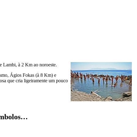
 de Lambi, à 2 Km ao noroeste.
ismo,
Ágios Fokas
(à 8 Km) e
urosa que cria ligeiramente um pouco
 símbolos…