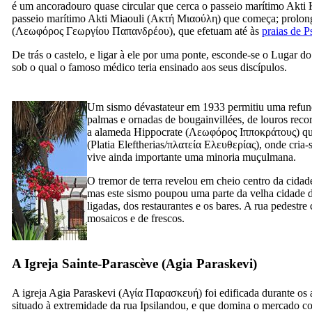
é um ancoradouro quase circular que cerca o passeio marítimo Akti 
passeio marítimo Akti Miaouli (
Ακτή Μιαούλη
) que começa; prolon
(
Λεωφόρος Γεωργίου Παπανδρέου
), que efetuam até às
praias de P
De trás o castelo, e ligar à ele por uma ponte, esconde-se o Lugar do
sob o qual o famoso médico teria ensinado aos seus discípulos.
Um sismo dévastateur em 1933 permitiu uma refundi
palmas e ornadas de bougainvillées, de louros recor
a alameda Hippocrate (
Λεωφόρος Ιπποκράτους
) q
(
Platia Eleftherias/πλατεία Ελευθερίας
), onde cria
vive ainda importante uma minoria muçulmana.
O tremor de terra revelou em cheio centro da cidade
mas este sismo poupou uma parte da velha cidade de
ligadas, dos restaurantes e os bares. A rua pedestre
mosaicos e de frescos.
A Igreja Sainte-Parascève (
Agia Paraskevi
)
A igreja Agia Paraskevi (
Αγία Παρασκευή
) foi edificada durante o
situado à extremidade da rua Ipsilandou, e que domina o mercado co