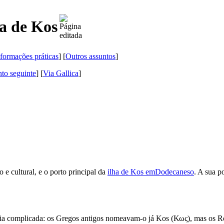
ha de Kos
formações práticas
] [
Outros assuntos
]
to seguinte
]
[
Via Gallica
]
co e cultural, e o porto principal da
ilha de Kos em
Dodecaneso
. A sua p
ria complicada: os Gregos antigos nomeavam-o já Kos (
Κως
), mas os 