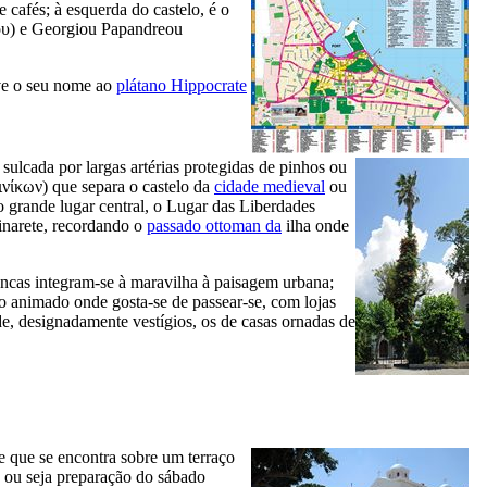
 cafés; à esquerda do castelo, é o
ου
) e Georgiou Papandreou
ve o seu nome ao
plátano Hippocrate
lcada por largas artérias protegidas de pinhos ou
ινίκων
) que separa o castelo da
cidade medieval
ou
o grande lugar central, o Lugar das Liberdades
inarete, recordando o
passado ottoman da
ilha onde
rancas integram-se à maravilha à paisagem urbana;
ro animado onde gosta-se de passear-se, com lojas
e, designadamente vestígios, os de casas ornadas de
de que se encontra sobre um terraço
, ou seja preparação do sábado