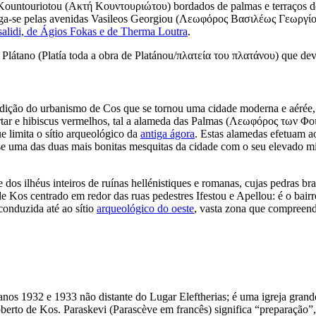
Kountouriotou (
Ακτή Κουντουριώτου
) bordados de palmas e terraços de
ga-se pelas avenidas Vasileos Georgiou (
Λεωφόρος Βασιλέως Γεωργί
salidi, de Ágios Fokas e de Therma Loutra
.
 Plátano (
Platía toda a obra de Platánou
/
πλατεία του πλατάνου
) que de
ção do urbanismo de Cos que se tornou uma cidade moderna e aérée, su
tar e hibiscus vermelhos, tal a alameda das Palmas (
Λεωφόρος των Φο
ue limita o sítio arqueológico da
antiga ágora
. Estas alamedas efetuam a
-se uma das duas mais bonitas mesquitas da cidade com o seu elevado m
 dos ilhéus inteiros de ruínas hellénistiques e romanas, cujas pedras b
 Kos centrado em redor das ruas pedestres Ifestou e Apellou: é o bair
 conduzida até ao sítio
arqueológico do oeste
, vasta zona que compreend
s anos 1932 e 1933 não distante do Lugar Eleftherias; é uma igreja gran
berto de Kos. Paraskevi (
Parascève em
francês) significa “preparação”