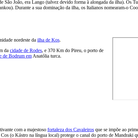
de São João, era Lango (talvez devido forma à alongada da ilha). Os T
nkou). Durante a sua dominação da ilha, os Italianos nomearam-o
Coo
emidade nordeste da
ilha de Kos
.
Km da
cidade de Rodes
, e 370 Km do Pireu, o porto de
de de Bodrum em
Anatólia turca.
ativante com a majestoso
fortaleza dos Cavaleiros
que se impõe ao prime
e Cos (o
Kástro na
língua local) protege o canal do porto de Mandraki qu