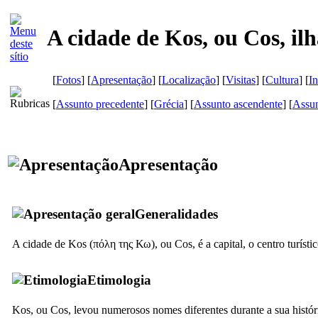
A cidade de Kos, ou Cos, il
[
Fotos
] [
Apresentação
] [
Localização
] [
Visitas
] [
Cultura
] [
In
[
Assunto precedente
] [
Grécia
] [
Assunto ascendente
] [
Assun
Apresentação
Generalidades
A cidade de Kos (
πόλη της Κω
), ou Cos, é a capital, o centro turísti
Etimologia
Kos, ou Cos, levou numerosos nomes diferentes durante a sua histó