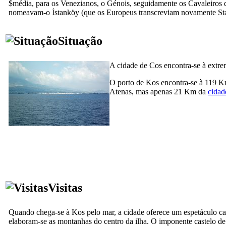
$média, para os Venezianos, o Génois, seguidamente os Cavaleiros 
nomeavam-o
İstanköy
(que os Europeus transcreviam novamente Sta
Situação
A cidade de Cos encontra-se à extr
O porto de Kos encontra-se à 119 
Atenas, mas apenas 21 Km da
cida
Visitas
Quando chega-se à Kos pelo mar, a cidade oferece um espetáculo c
elaboram-se as montanhas do centro da ilha. O imponente castelo d