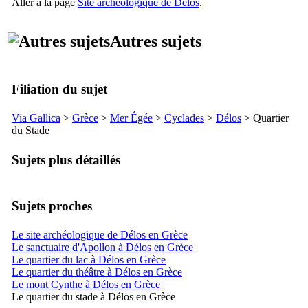
Aller à la page
Site archéologique de Délos
.
Autres sujets
Filiation du sujet
Via Gallica
>
Grèce
>
Mer Égée
>
Cyclades
>
Délos
> Quartier
du Stade
Sujets plus détaillés
Sujets proches
Le site archéologique de Délos en Grèce
Le sanctuaire d'Apollon à Délos en Grèce
Le quartier du lac à Délos en Grèce
Le quartier du théâtre à Délos en Grèce
Le mont Cynthe à Délos en Grèce
Le quartier du stade à Délos en Grèce