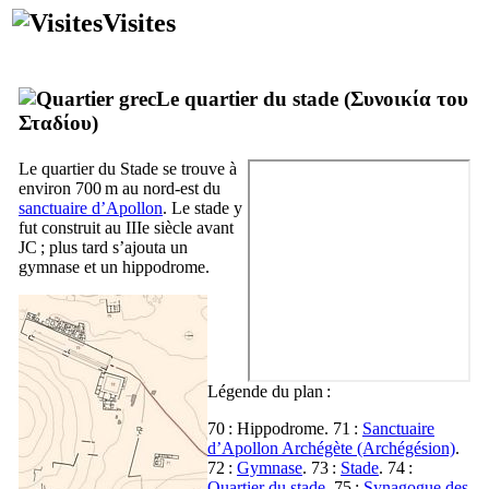
Visites
Le quartier du stade (
Συνοικία του
Σταδίου
)
Le quartier du Stade se trouve à
environ 700 m au nord-est du
sanctuaire d’Apollon
. Le stade y
fut construit au
IIIe
siècle avant
JC ; plus tard s’ajouta un
gymnase et un hippodrome.
Légende du plan :
70 : Hippodrome. 71 :
Sanctuaire
d’Apollon Archégète (Archégésion)
.
72 :
Gymnase
. 73 :
Stade
. 74 :
Quartier du stade
. 75 :
Synagogue des