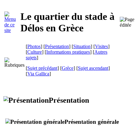
Le quartier du stade à
Délos en Grèce
[
Photos
] [
Présentation
] [
Situation
] [
Visites
]
[
Culture
] [
Informations pratiques
] [
Autres
sujets
]
[
Sujet précédant
] [
Grèce
] [
Sujet ascendant
]
[
Via Gallica
]
Présentation
Présentation générale