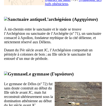
juifs phéniciens
.
L’archégésion (
Αρχηγέσιον
)
À mi-chemin entre le sanctuaire et le stade se trouve
l’Archégésion ou sanctuaire de l’Archégète (n° 71), un sanctuaire
consacré à Apollon, fondateur mythique de la cité délienne, et
strictement réservé aux Déliens.
Datant du
IVe
siècle avant JC, l’Archégésion comportait un
péristyle à colonnes de bois ; au
IIIe
siècle le sanctuaire fut
entouré d’un mur de péribole.
Le gymnase (
Γυμνάσιον
)
Le gymnase de Délos (n° 72) fut
sans doute construit au début du
IIIe
siècle avant JC, mais fut
reconstruit ultérieurement sous la
domination athénienne au début
du
Ier
siècle avant JC.