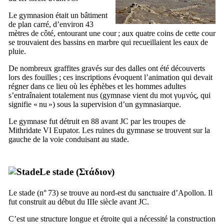
Le
gymnasion
était un bâtiment
de plan carré, d’environ 43
mètres de côté, entourant une cour ; aux quatre coins de cette cour
se trouvaient des bassins en marbre qui recueillaient les eaux de
pluie.
De nombreux graffites gravés sur des dalles ont été découverts
lors des fouilles ; ces inscriptions évoquent l’animation qui devait
régner dans ce lieu où les éphèbes et les hommes adultes
s’entraînaient totalement nus (gymnase vient du mot
γυμνός
, qui
signifie « nu ») sous la supervision d’un gymnasiarque.
Le gymnase fut détruit en 88 avant JC par les troupes de
Mithridate
VI
Eupator. Les ruines du gymnase se trouvent sur la
gauche de la voie conduisant au stade.
Le stade (
Στάδιον
)
Le stade (n° 73) se trouve au nord-est du sanctuaire d’Apollon. Il
fut construit au début du
IIIe
siècle avant JC.
C’est une structure longue et étroite qui a nécessité la construction