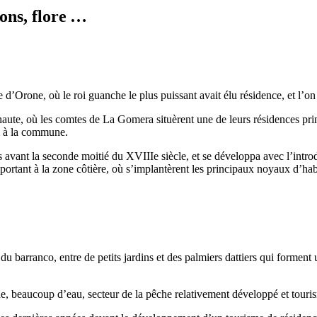
ions, flore …
e d’
Orone
, où le roi
guanche
le plus puissant avait élu résidence, et l’
haute, où les comtes de
La Gomera
situèrent une de leurs résidences pri
 à la commune.
as avant la seconde moitié du
XVIIIe
siècle, et se développa avec l’intro
rtant à la zone côtière, où s’implantèrent les principaux noyaux d’ha
 du barranco, entre de petits jardins et des palmiers dattiers qui formen
riche, beaucoup d’eau, secteur de la pêche relativement développé et touri