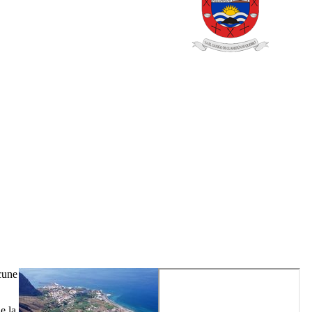
cune
e la