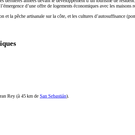
s dernières années devant le développement d’un tourisme de résidence 
t à l’émergence d’une offre de logements économiques avec les maisons r
n et la pêche artisanale sur la côte, et les cultures d’autosuffisance (po
iques
Gran Rey
(à 45 km de
San Sebastián
).