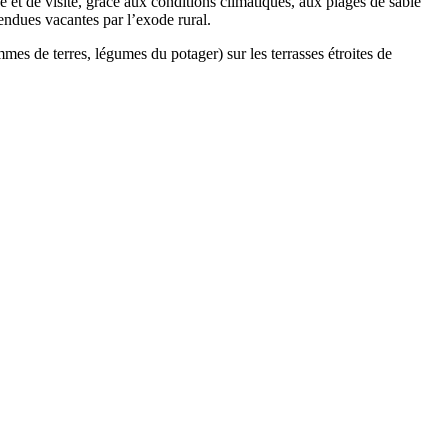
et de visite, grâce aux conditions climatiques, aux plages de sable
endues vacantes par l’exode rural.
mmes de terres, légumes du potager) sur les terrasses étroites de