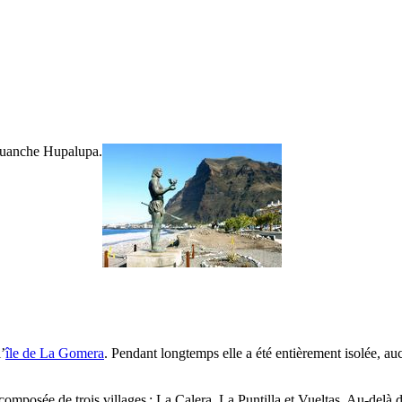
uanche
Hupalupa.
l’
île de
La Gomera
. Pendant longtemps elle a été entièrement isolée, au
composée de trois villages :
La Calera
,
La Puntilla
et
Vueltas
. Au-delà d