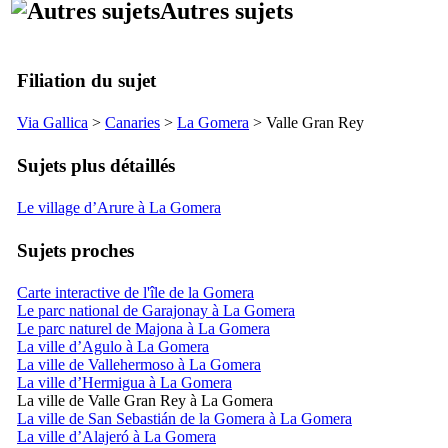
Autres sujets
Filiation du sujet
Via Gallica
>
Canaries
>
La Gomera
>
Valle Gran Rey
Sujets plus détaillés
Le village d’Arure à La Gomera
Sujets proches
Carte interactive de l'île de la Gomera
Le parc national de Garajonay à La Gomera
Le parc naturel de Majona à La Gomera
La ville d’Agulo à La Gomera
La ville de Vallehermoso à La Gomera
La ville d’Hermigua à La Gomera
La ville de Valle Gran Rey à La Gomera
La ville de San Sebastián de la Gomera à La Gomera
La ville d’Alajeró à La Gomera