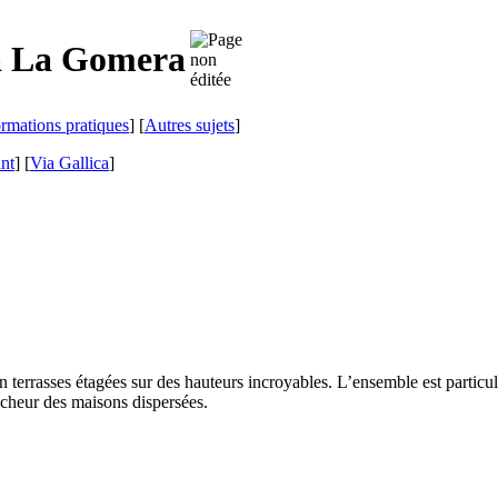
à
La Gomera
ormations pratiques
] [
Autres sujets
]
ant
]
[
Via Gallica
]
 terrasses étagées sur des hauteurs incroyables. L’ensemble est particul
ncheur des maisons dispersées.