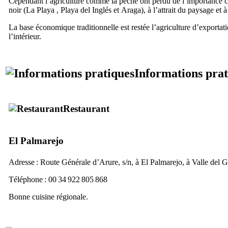
Cependant l’agriculture comme la pêche ont perdu de l’importance ce
noir (
La Playa
,
Playa del Inglés
et
Araga
), à l’attrait du paysage e
La base économique traditionnelle est restée l’agriculture d’exportatio
l’intérieur.
Informations prat
Restaurant
El Palmarejo
Adresse : Route Générale d’
Arure
, s/n, à
El Palmarejo
, à
Valle del 
Téléphone : 00 34 922 805 868
Bonne cuisine régionale.