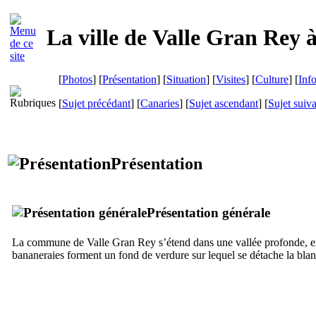
La ville de
Valle Gran Rey
[
Photos
] [
Présentation
] [
Situation
] [
Visites
] [
Culture
] [
Inf
[
Sujet précédant
] [
Canaries
] [
Sujet ascendant
] [
Sujet suiv
Présentation
Présentation générale
La commune de
Valle Gran Rey
s’étend dans une vallée profonde, en
bananeraies forment un fond de verdure sur lequel se détache la bla