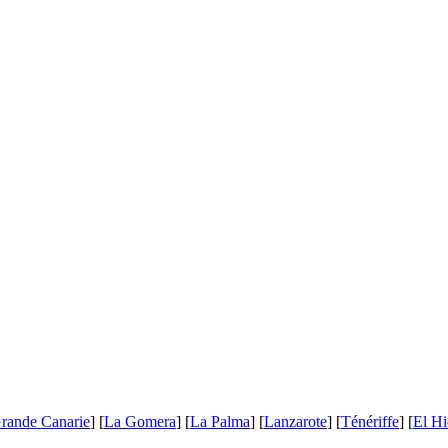
rande Canarie
] [
La Gomera
] [
La Palma
] [
Lanzarote
] [
Ténériffe
] [
El Hi