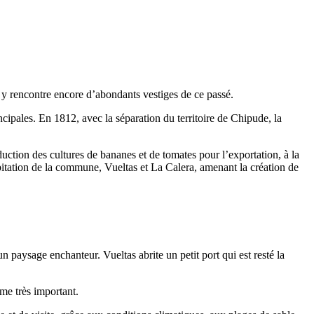
on y rencontre encore d’abondants vestiges de ce passé.
ncipales. En 1812, avec la séparation du territoire de
Chipude
, la
duction des cultures de bananes et de tomates pour l’exportation, à la
bitation de la commune,
Vueltas
et
La Calera
, amenant la création de
t un paysage enchanteur.
Vueltas
abrite un petit port qui est resté la
sme très important.