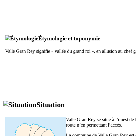
Étymologie et toponymie
Valle Gran Rey
signifie « vallée du grand roi », en allusion au chef
g
Situation
Valle Gran Rey
se situe à l’ouest de 
route n’en permettant l’accès.
La commune de
Valle Gran Rey
est 