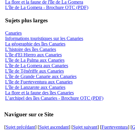
La flore et la faune de l'île de La Gomera
L'île de La Gomera - Brochure OTC (PDF)
Sujets plus larges
Canaries
Informations touristiques sur les Canaries
La géographie des îles Canaries
L’histoire des îles Canaries
L'île d'El Hierro aux Canaries
L'île de La Palma aux Canaries
L'île de La Gomera aux Canaries
L'île de Ténériffe aux Canaries
L'île de Grande Canarie aux Canaries
L'île de Fuerteventura aux Canaries
L'île de Lanzarote aux Canaries
La flore et la faune des îles Canaries
L’archipel des îles Canaries - Brochure OTC (PDF)
Naviguer sur ce Site
[
Sujet précédant
] [
Sujet ascendant
] [
Sujet suivant
] [
Fuerteventura
] [
G