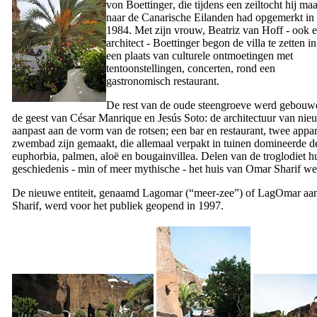
von Boettinger
, die tijdens een zeiltocht hij ma
naar de Canarische Eilanden had opgemerkt in
1984. Met zijn vrouw,
Beatriz van Hoff
- ook 
architect -
Boettinger
begon de villa te zetten in
een plaats van culturele ontmoetingen met
tentoonstellingen, concerten, rond een
gastronomisch restaurant.
De rest van de oude steengroeve werd gebouw
de geest van
César Manrique
en
Jesús Soto
: de architectuur van ni
aanpast aan de vorm van de rotsen; een bar en restaurant, twee app
zwembad zijn gemaakt, die allemaal verpakt in tuinen domineerde de 
euphorbia, palmen, aloë en bougainvillea. Delen van de troglodiet h
geschiedenis - min of meer mythische - het huis van
Omar Sharif
wer
De nieuwe entiteit, genaamd
Lagomar
(“meer-zee”) of
LagOmar
aan
Sharif
, werd voor het publiek geopend in 1997.