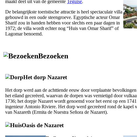
maakt deel uit van de gemeente
Teguise
.
De belangrijkste toeristische attractie is heel spectaculair villa
gebouwd in een oude steengroeve. Egyptische acteur
Omar
Sharif
zou in handen hebben voor slechts een paar dagen in
1972; de villa wordt echter nog “Huis van
Omar Sharif
” of
Lagomar
benoemd.
Bezoeken
Het dorp
Nazaret
Het dorp werd aan de achttiende eeuw door verplaatste bevolkingen
het eiland gecreëerd, waarvan de dorpen was vernietigd door vulkaa
1736; het dorpje
Nazaret
wordt genoemd voor het eerst op een 1741 k
ingenieur
Antonio Riviere
. Het dorp werd gecreëerd rond de kapel
van Nazareth (
Ermita de Nuestra Señora de Nazaret
).
Oasis de
Nazaret