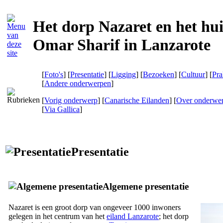
Het dorp Nazaret en het hu
Omar Sharif in Lanzarote
[
Foto's
] [
Presentatie
] [
Ligging
] [
Bezoeken
] [
Cultuur
] [
Pra
[
Andere onderwerpen
]
[
Vorig onderwerp
] [
Canarische Eilanden
] [
Over onderwe
[
Via Gallica
]
Presentatie
Algemene presentatie
Nazaret
is een groot dorp van ongeveer 1000 inwoners
gelegen in het centrum van het
eiland
Lanzarote
; het dorp