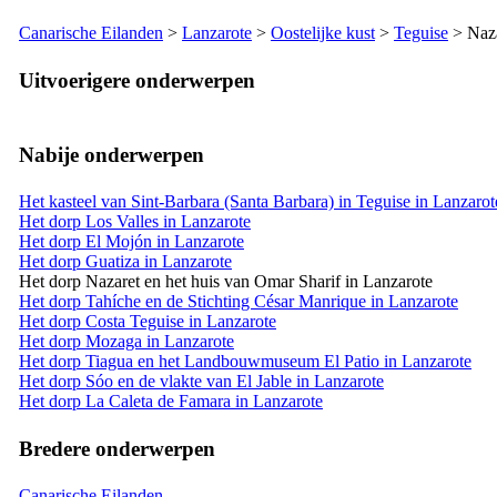
Canarische Eilanden
>
Lanzarote
>
Oostelijke kust
>
Teguise
>
Naz
Uitvoerigere onderwerpen
Nabije onderwerpen
Het kasteel van Sint-Barbara (Santa Barbara) in Teguise in Lanzarot
Het dorp Los Valles in Lanzarote
Het dorp El Mojón in Lanzarote
Het dorp Guatiza in Lanzarote
Het dorp Nazaret en het huis van Omar Sharif in Lanzarote
Het dorp Tahíche en de Stichting César Manrique in Lanzarote
Het dorp Costa Teguise in Lanzarote
Het dorp Mozaga in Lanzarote
Het dorp Tiagua en het Landbouwmuseum El Patio in Lanzarote
Het dorp Sóo en de vlakte van El Jable in Lanzarote
Het dorp La Caleta de Famara in Lanzarote
Bredere onderwerpen
Canarische Eilanden