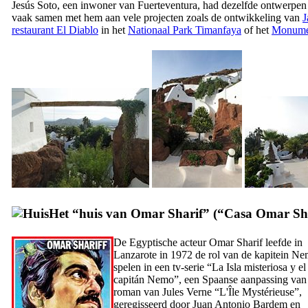
Jesús Soto
, een inwoner van
Fuerteventura
, had dezelfde ontwerpen
vaak samen met hem aan vele projecten zoals de ontwikkeling van
J
restaurant
El Diablo
in het
Nationaal Park
Timanfaya
of het
Monumen
Het “huis van
Omar Sharif
” (“
Casa
Omar Sh
De Egyptische acteur
Omar Sharif
leefde in
Lanzarote
in 1972 de rol van de kapitein
Ne
spelen in een tv-serie “
La Isla misteriosa y el
capitán Nemo
”, een Spaanse aanpassing van
roman van
Jules Verne
“
L'Île Mystérieuse
”,
geregisseerd door
Juan Antonio Bardem
en