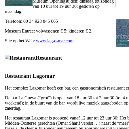
Museum Openingstijden: dinsdag tot zondag
van 10 uur tot 19 uur 30; gesloten op
maandag.
Telefoon: 00 34 928 845 665
Museum Entree: volwassenen € 5; kinderen € 2.
Site op het Web:
www.lag-o-mar.com
Restaurant
Restaurant
Lagomar
Het complex
Lagomar
heeft een bar, een gastronomisch restaurant 
De bar
La Cueva
(“grot”) is open van 18 uur 30 tot 2 uur 30 (tot 4 u
weekend); in de buurt van de bar, wordt live muziek aangeboden op
zaterdag.
Het restaurant
Lagomar
is geopend vanaf 12 uur tot 23 uur 30; Het 
Midden-Oosterse gerechten (
Omar Sharif
vereist …) naast de “meer”
kiezels; de sfeer is bijzonder aangenaam bij zonsondergang wanneer 