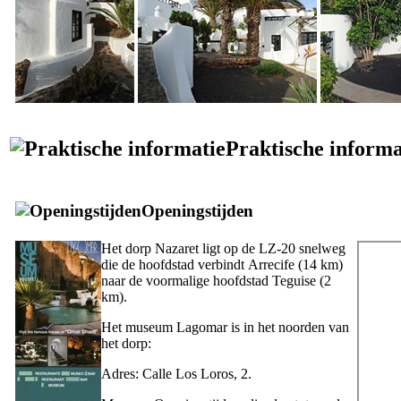
Praktische informa
Openingstijden
Het dorp
Nazaret
ligt op de LZ-20 snelweg
die de hoofdstad verbindt
Arrecife
(14 km)
naar de voormalige hoofdstad
Teguise
(2
km).
Het museum
Lagomar
is in het noorden van
het dorp:
Adres:
Calle Los Loros, 2
.