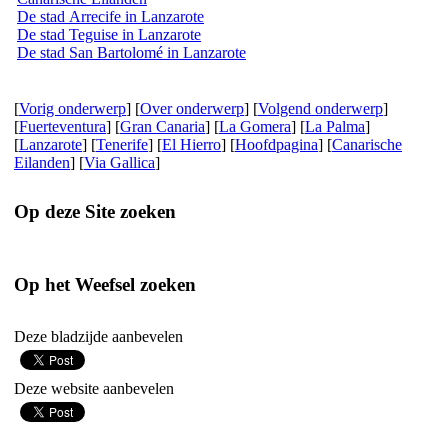
De stad Arrecife in Lanzarote
De stad Teguise in Lanzarote
De stad San Bartolomé in Lanzarote
[
Vorig onderwerp
] [
Over onderwerp
] [
Volgend onderwerp
]
[
Fuerteventura
] [
Gran Canaria
] [
La Gomera
] [
La Palma
]
[
Lanzarote
] [
Tenerife
] [
El Hierro
] [
Hoofdpagina
] [
Canarische
Eilanden
] [
Via Gallica
]
Op deze Site zoeken
Op het Weefsel zoeken
Deze bladzijde aanbevelen
Deze website aanbevelen