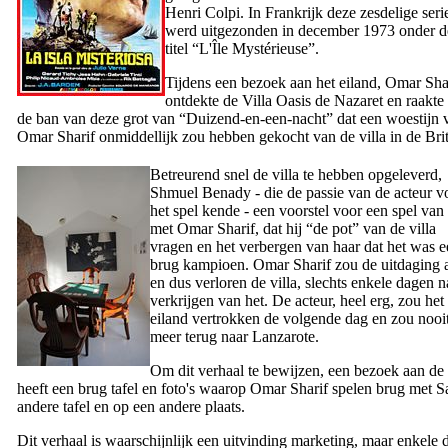
Henri Colpi
. In Frankrijk deze zesdelige seri
werd uitgezonden in december 1973 onder d
titel “
L'Île Mystérieuse
”.
Tijdens een bezoek aan het eiland,
Omar Sha
ontdekte de Villa
Oasis de Nazaret
en raakte 
de ban van deze grot van “Duizend-en-een-nacht” dat een woestijn 
Omar Sharif
onmiddellijk zou hebben gekocht van de villa in de Br
Betreurend snel de villa te hebben opgeleverd,
Shmuel Benady
- die de passie van de acteur v
het spel kende - een voorstel voor een spel van
met
Omar Sharif
, dat hij “de pot” van de villa
vragen en het verbergen van haar dat het was 
brug kampioen.
Omar Sharif
zou de uitdaging 
en dus verloren de villa, slechts enkele dagen n
verkrijgen van het. De acteur, heel erg, zou het
eiland vertrokken de volgende dag en zou nooi
meer terug naar
Lanzarote
.
Om dit verhaal te bewijzen, een bezoek aan de 
heeft een brug tafel en foto's waarop
Omar Sharif
spelen brug met
S
andere tafel en op een andere plaats.
Dit verhaal is waarschijnlijk een uitvinding marketing, maar enkele de