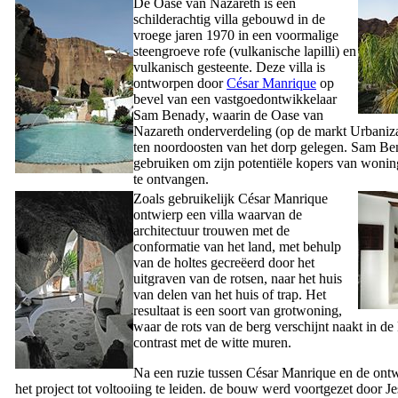
De Oase van Nazareth is een
schilderachtig villa gebouwd in de
vroege jaren 1970 in een voormalige
steengroeve
rofe
(vulkanische lapilli) en
vulkanisch gesteente. Deze villa is
ontworpen door
César Manrique
op
bevel van een vastgoedontwikkelaar
Sam Benady
, waarin de Oase van
Nazareth onderverdeling (op de markt
Urbaniz
ten noordoosten van het dorp gelegen.
Sam Be
gebruiken om zijn potentiële kopers van wonin
te ontvangen.
Zoals gebruikelijk
César Manrique
ontwierp een villa waarvan de
architectuur trouwen met de
conformatie van het land, met behulp
van de holtes gecreëerd door het
uitgraven van de rotsen, naar het huis
van delen van het huis of trap. Het
resultaat is een soort van grotwoning,
waar de rots van de berg verschijnt naakt in de
contrast met de witte muren.
Na een ruzie tussen
César Manrique
en de ontw
het project tot voltooiing te leiden. de bouw werd voortgezet door
Je