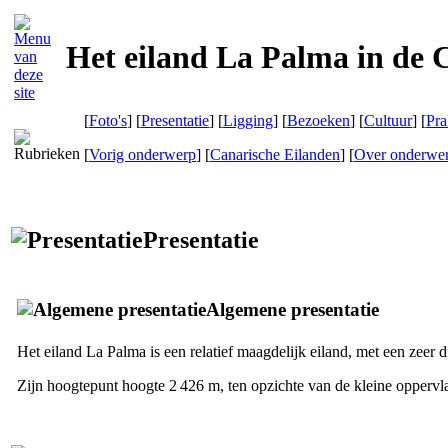
Het eiland La Palma in de 
[
Foto's
] [
Presentatie
] [
Ligging
] [
Bezoeken
] [
Cultuur
] [
Pra
[
Vorig onderwerp
] [
Canarische Eilanden
] [
Over onderwe
Presentatie
Algemene presentatie
Het eiland
La Palma
is een relatief maagdelijk eiland, met een zeer
Zijn hoogtepunt hoogte 2 426 m, ten opzichte van de kleine oppervla