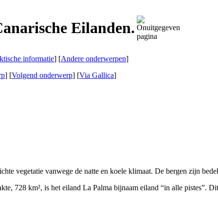
Canarische Eilanden.
ktische informatie
] [
Andere onderwerpen
]
rp
] [
Volgend onderwerp
]
[
Via Gallica
]
 dichte vegetatie vanwege de natte en koele klimaat. De bergen zijn bed
kte, 728 km², is het eiland
La Palma
bijnaam eiland “in alle pistes”. Dit