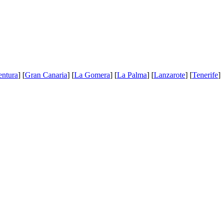
entura
] [
Gran Canaria
] [
La Gomera
] [
La Palma
] [
Lanzarote
] [
Tenerife
] 