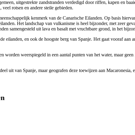
lgemeen, uitgestrekte zandstranden verdedigd door riffen, kapen en baa
a
, veel rotsen en andere steile gebieden.
meenschappelijk kenmerk van de Canarische Eilanden. Op basis hiervan 
 eilanden. Het landschap van vulkanisme is heel bijzonder, met zeer gev
anden samengesteld uit lava en basalt met vruchtbare grond, in het bijzo
 de eilanden, en ook de hoogste berg van Spanje. Het gaat vooraf aan 
nden worden weerspiegeld in een aantal punten van het water, maar geen 
 deel uit van Spanje, maar geografen deze toewijzen aan Macaronesia, 
en