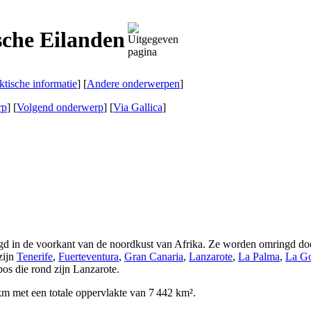
sche Eilanden
ktische informatie
] [
Andere onderwerpen
]
rp
] [
Volgend onderwerp
]
[
Via Gallica
]
igd in de voorkant van de noordkust van Afrika. Ze worden omringd do
zijn
Tenerife
,
Fuerteventura
,
Gran Canaria
,
Lanzarote
,
La Palma
,
La G
bos
die rond zijn Lanzarote.
 km met een totale oppervlakte van 7 442 km².