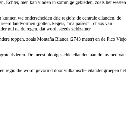
ien. Echter, men kan vinden in sommige gebieden, zoals het westen
kunnen we onderscheiden drie regio's: de centrale eilanden, de
arieerd landvormen (potten, kegels, “
malpaíses
” - chaos van
nder gul na de regen, dat wordt steeds zeldzamer.
andere toppen, zoals
Montaña Blanca
(2743 meter) en de
Pico Viejo
grote rivieren. De meest blootgestelde eilanden aan de invloed van
een regio die wordt gevormd door vulkanische eilandengroepen het