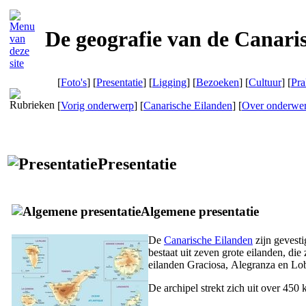
De geografie van de Canari
[
Foto's
] [
Presentatie
] [
Ligging
] [
Bezoeken
] [
Cultuur
] [
Pra
[
Vorig onderwerp
] [
Canarische Eilanden
] [
Over onderwe
Presentatie
Algemene presentatie
De
Canarische Eilanden
zijn gevest
bestaat uit zeven grote eilanden, die 
eilanden
Graciosa
,
Alegranza
en
Lo
De archipel strekt zich uit over 450