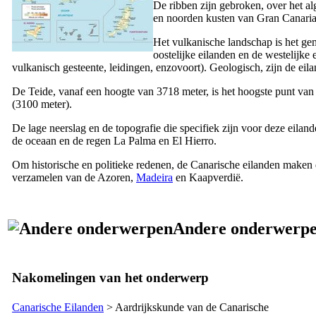
De ribben zijn gebroken, over het a
en noorden kusten van
Gran Canari
Het vulkanische landschap is het ge
oostelijke eilanden en de westelijke
vulkanisch gesteente, leidingen, enzovoort). Geologisch, zijn de eil
De
Teide
, vanaf een hoogte van 3718 meter, is het hoogste punt van
(3100 meter).
De lage neerslag en de topografie die specifiek zijn voor deze eila
de oceaan en de regen
La Palma
en
El Hierro
.
Om historische en politieke redenen, de Canarische eilanden maken
verzamelen van de Azoren,
Madeira
en Kaapverdië.
Andere onderwerp
Nakomelingen van het onderwerp
Canarische Eilanden
> Aardrijkskunde van de Canarische