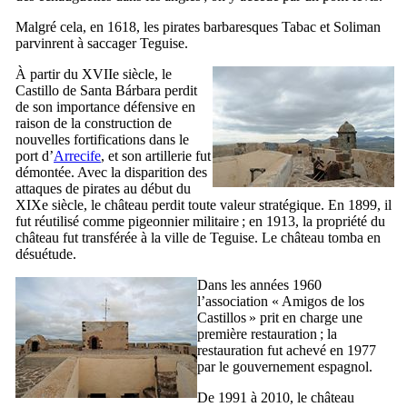
Malgré cela, en 1618, les pirates barbaresques
Tabac
et
Soliman
parvinrent à saccager
Teguise
.
À partir du
XVIIe
siècle, le
Castillo de Santa Bárbara
perdit
de son importance défensive en
raison de la construction de
nouvelles fortifications dans le
port d’
Arrecife
, et son artillerie fut
démontée. Avec la disparition des
attaques de pirates au début du
XIXe
siècle, le château perdit toute valeur stratégique. En 1899, il
fut réutilisé comme pigeonnier militaire ; en 1913, la propriété du
château fut transférée à la ville de
Teguise
. Le château tomba en
désuétude.
Dans les années 1960
l’association «
Amigos de los
Castillos
» prit en charge une
première restauration ; la
restauration fut achevé en 1977
par le gouvernement espagnol.
De 1991 à 2010, le château