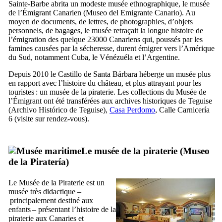
Sainte-Barbe abrita un modeste musée ethnographique, le musée
de l’Émigrant Canarien (
Museo del Emigrante Canario
). Au
moyen de documents, de lettres, de photographies, d’objets
personnels, de bagages, le musée retraçait la longue histoire de
l’émigration des quelque 23000 Canariens qui, poussés par les
famines causées par la sécheresse, durent émigrer vers l’Amérique
du Sud, notamment Cuba, le Vénézuéla et l’Argentine.
Depuis 2010 le
Castillo de Santa Bárbara
héberge un musée plus
en rapport avec l’histoire du château, et plus attrayant pour les
touristes : un musée de la piraterie. Les collections du Musée de
l’Émigrant ont été transférées aux archives historiques de
Teguise
(
Archivo Histórico de Teguise
),
Casa Perdomo
,
Calle Carnicería
6
(visite sur rendez-vous).
Le musée de la piraterie (
Museo
de la Piratería
)
Le Musée de la Piraterie est un
musée très didactique –
principalement destiné aux
enfants – présentant l’histoire de la
piraterie aux Canaries et