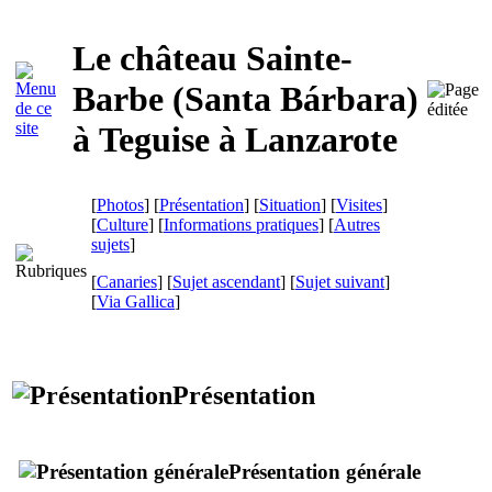
Le château Sainte-
Barbe (
Santa Bárbara
)
à
Teguise
à
Lanzarote
[
Photos
] [
Présentation
] [
Situation
] [
Visites
]
[
Culture
] [
Informations pratiques
] [
Autres
sujets
]
[
Canaries
] [
Sujet ascendant
] [
Sujet suivant
]
[
Via Gallica
]
Présentation
Présentation générale