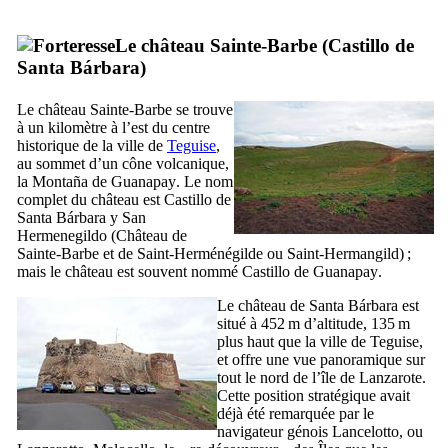
Le château Sainte-Barbe (
Castillo de
Santa Bárbara
)
Le château Sainte-Barbe se trouve
à un kilomètre à l’est du centre
historique de la ville de
Teguise
,
au sommet d’un cône volcanique,
la
Montaña de Guanapay
. Le nom
complet du château est
Castillo de
Santa Bárbara y San
Hermenegildo
(Château de
Sainte-Barbe et de Saint-Herménégilde ou Saint-Hermangild) ;
mais le château est souvent nommé
Castillo de Guanapay
.
Le château de
Santa Bárbara
est
situé à 452 m d’altitude, 135 m
plus haut que la ville de
Teguise
,
et offre une vue panoramique sur
tout le nord de l’île de
Lanzarote
.
Cette position stratégique avait
déjà été remarquée par le
navigateur génois
Lancelotto
, ou