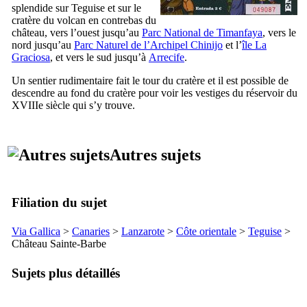
splendide sur
Teguise
et sur le
cratère du volcan en contrebas du
château, vers l’ouest jusqu’au
Parc National de
Timanfaya
, vers le
nord jusqu’au
Parc Naturel de l’Archipel
Chinijo
et l’
île
La
Graciosa
, et vers le sud jusqu’à
Arrecife
.
Un sentier rudimentaire fait le tour du cratère et il est possible de
descendre au fond du cratère pour voir les vestiges du réservoir du
XVIIIe
siècle qui s’y trouve.
Autres sujets
Filiation du sujet
Via Gallica
>
Canaries
>
Lanzarote
>
Côte orientale
>
Teguise
>
Château Sainte-Barbe
Sujets plus détaillés