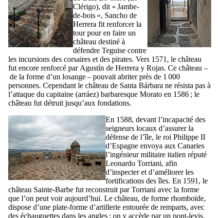
Clérigo
), dit «
Jambe-
de-bois
»,
Sancho de
Herrera
fit renforcer la
tour pour en faire un
château destiné à
défendre
Teguise
contre
les incursions des corsaires et des pirates. Vers 1571, le château
fut encore renforcé par
Agustín de Herrera y Rojas
. Ce château –
de la forme d’un losange – pouvait abriter près de 1 000
personnes. Cependant le château de
Santa Bárbara
ne résista pas à
l’attaque du capitaine (
arráez
) barbaresque
Morato
en 1586 ; le
château fut détruit jusqu’aux fondations.
En 1588, devant l’incapacité des
seigneurs locaux d’assurer la
défense de l’île, le roi Philippe
II
d’Espagne envoya aux Canaries
l’ingénieur militaire italien réputé
Leonardo Torriani
, afin
d’inspecter et d’améliorer les
fortifications des îles. En 1591, le
château Sainte-Barbe fut reconstruit par
Torriani
avec la forme
que l’on peut voir aujourd’hui. Le château, de forme rhomboïde,
dispose d’une plate-forme d’artillerie entourée de remparts, avec
des échauguettes dans les angles ; on y accède par un pont-levis.