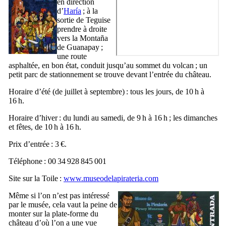
en direction
d’
Haría
; à la
sortie de
Teguise
prendre à droite
vers la
Montaña
de Guanapay
;
une route
asphaltée, en bon état, conduit jusqu’au sommet du volcan ; un
petit parc de stationnement se trouve devant l’entrée du château.
Horaire d’été (de juillet à septembre) : tous les jours, de 10 h à
16 h.
Horaire d’hiver : du lundi au samedi, de 9 h à 16 h ; les dimanches
et fêtes, de 10 h à 16 h.
Prix d’entrée : 3 €.
Téléphone : 00 34 928 845 001
Site sur la Toile :
www.museodelapirateria.com
Même si l’on n’est pas intéressé
par le musée, cela vaut la peine de
monter sur la plate-forme du
château d’où l’on a une vue