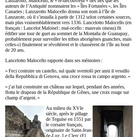
Lanzarotto
,
Malocello
, le « re-découvreur » des Îles que les
auteurs de l’Antiquité nommaient les « Îles Fortunées », les Îles
Canaries ;
Lanzarotto Malocello
donna son nom à l’île de
Lanzarote
, où il s’installa à partir de 1312 selon certaines sources,
mais plus vraisemblablement vers 1336.
Lancelotto Malocello
(en
français :
Lancelot Maloisel
;
mal-ocello
: mauvais oiseau) fit
édifier une tour de guet au sommet de la
Montaña de Guanapay
,
probablement pour surveiller les tribus aborigènes guanches, mais
celles-ci finalement se révoltèrent et le chassèrent de l’île au bout
de 20 ans.
Lancelotto Malocello
rapporte dans ses mémoires :
«
Feci costruire un castello, sul quale sventolò per anni il vessillo
della Repubblica di Genova, una croce rossa in campo argento.
»
« j’ai fait construire un château sur lequel, pendant des années,
flotta le drapeau de la République de Gênes, une croix rouge sur
champ d’argent. »
Au milieu du
XVIe
siècle
, après le pillage
de
Teguise
en 1551 par
le corsaire français,
originaire de
Saint-Jean-
de-Luz
,
Le Clerc
(
El