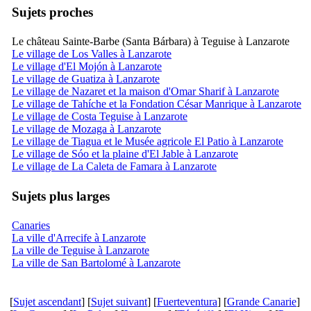
Sujets proches
Le château Sainte-Barbe (Santa Bárbara) à Teguise à Lanzarote
Le village de Los Valles à Lanzarote
Le village d'El Mojón à Lanzarote
Le village de Guatiza à Lanzarote
Le village de Nazaret et la maison d'Omar Sharif à Lanzarote
Le village de Tahíche et la Fondation César Manrique à Lanzarote
Le village de Costa Teguise à Lanzarote
Le village de Mozaga à Lanzarote
Le village de Tiagua et le Musée agricole El Patio à Lanzarote
Le village de Sóo et la plaine d'El Jable à Lanzarote
Le village de La Caleta de Famara à Lanzarote
Sujets plus larges
Canaries
La ville d'Arrecife à Lanzarote
La ville de Teguise à Lanzarote
La ville de San Bartolomé à Lanzarote
[
Sujet ascendant
] [
Sujet suivant
] [
Fuerteventura
] [
Grande Canarie
]