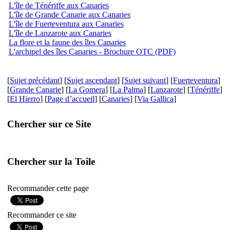
L'île de Ténériffe aux Canaries
L'île de Grande Canarie aux Canaries
L'île de Fuerteventura aux Canaries
L'île de Lanzarote aux Canaries
La flore et la faune des îles Canaries
L'archipel des îles Canaries - Brochure OTC (PDF)
[
Sujet précédant
] [
Sujet ascendant
] [
Sujet suivant
] [
Fuerteventura
]
[
Grande Canarie
] [
La Gomera
] [
La Palma
] [
Lanzarote
] [
Ténériffe
]
[
El Hierro
] [
Page d’accueil
] [
Canaries
] [
Via Gallica
]
Chercher sur ce Site
Chercher sur la Toile
Recommander cette page
Recommander ce site