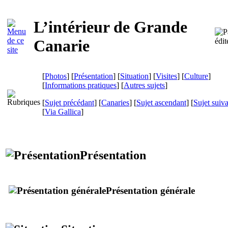
L’intérieur de Grande
Canarie
[
Photos
] [
Présentation
] [
Situation
] [
Visites
] [
Culture
]
[
Informations pratiques
] [
Autres sujets
]
[
Sujet précédant
] [
Canaries
] [
Sujet ascendant
] [
Sujet suiv
[
Via Gallica
]
Présentation
Présentation générale