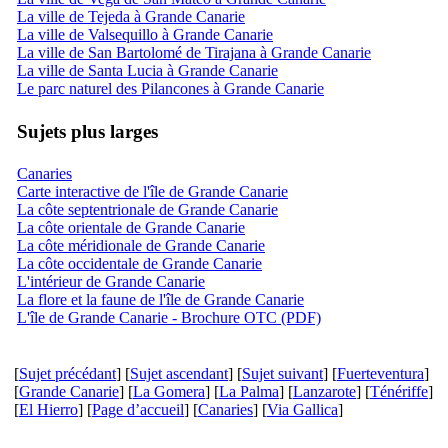
La ville de Tejeda à Grande Canarie
La ville de Valsequillo à Grande Canarie
La ville de San Bartolomé de Tirajana à Grande Canarie
La ville de Santa Lucia à Grande Canarie
Le parc naturel des Pilancones à Grande Canarie
Sujets plus larges
Canaries
Carte interactive de l'île de Grande Canarie
La côte septentrionale de Grande Canarie
La côte orientale de Grande Canarie
La côte méridionale de Grande Canarie
La côte occidentale de Grande Canarie
L'intérieur de Grande Canarie
La flore et la faune de l'île de Grande Canarie
L'île de Grande Canarie - Brochure OTC (PDF)
[
Sujet précédant
] [
Sujet ascendant
] [
Sujet suivant
] [
Fuerteventura
]
[
Grande Canarie
] [
La Gomera
] [
La Palma
] [
Lanzarote
] [
Ténériffe
]
[
El Hierro
] [
Page d’accueil
] [
Canaries
] [
Via Gallica
]