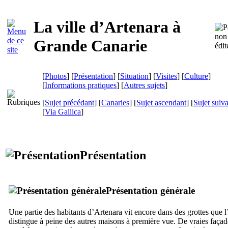
La ville d’
Artenara
à
Grande Canarie
[
Photos
] [
Présentation
] [
Situation
] [
Visites
] [
Culture
]
[
Informations pratiques
] [
Autres sujets
]
[
Sujet précédant
] [
Canaries
] [
Sujet ascendant
] [
Sujet suiv
[
Via Gallica
]
Présentation
Présentation générale
Une partie des habitants d’
Artenara
vit encore dans des grottes que l
distingue à peine des autres maisons à première vue. De vraies façad