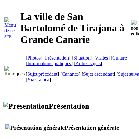
La ville de
San
Bartolomé de Tirajana
à
Grande Canarie
[
Photos
] [
Présentation
] [
Situation
] [
Visites
] [
Culture
]
[
Informations pratiques
] [
Autres sujets
]
[
Sujet précédant
] [
Canaries
] [
Sujet ascendant
] [
Sujet suiv
[
Via Gallica
]
Présentation
Présentation générale