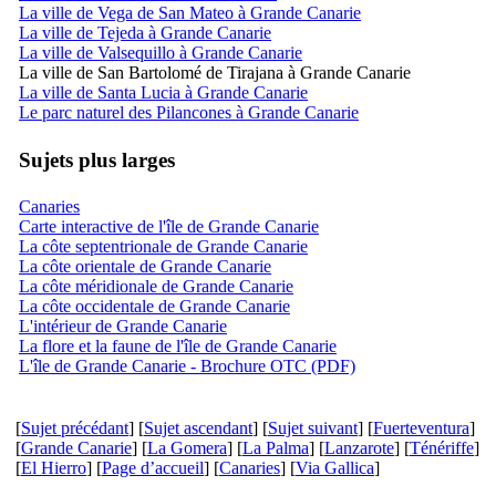
La ville de Vega de San Mateo à Grande Canarie
La ville de Tejeda à Grande Canarie
La ville de Valsequillo à Grande Canarie
La ville de San Bartolomé de Tirajana à Grande Canarie
La ville de Santa Lucia à Grande Canarie
Le parc naturel des Pilancones à Grande Canarie
Sujets plus larges
Canaries
Carte interactive de l'île de Grande Canarie
La côte septentrionale de Grande Canarie
La côte orientale de Grande Canarie
La côte méridionale de Grande Canarie
La côte occidentale de Grande Canarie
L'intérieur de Grande Canarie
La flore et la faune de l'île de Grande Canarie
L'île de Grande Canarie - Brochure OTC (PDF)
[
Sujet précédant
] [
Sujet ascendant
] [
Sujet suivant
] [
Fuerteventura
]
[
Grande Canarie
] [
La Gomera
] [
La Palma
] [
Lanzarote
] [
Ténériffe
]
[
El Hierro
] [
Page d’accueil
] [
Canaries
] [
Via Gallica
]