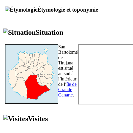
Étymologie et toponymie
Situation
San
Bartolomé
de
Tirajana
est situé
au sud à
l’intérieur
de l’
île de
Grande
Canarie
.
Visites