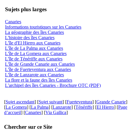
Sujets plus larges
Canaries
Informations touristiques sur les Canaries
La géographie des îles Canaries
L'histoire des îles Canaries
L'île d'El Hierro aux Canaries
L'île de La Palma aux Canaries
L'île de La Gomera aux Canaries
L'île de Ténériffe aux Canaries
L'île de Grande Canarie aux Canaries
L'île de Fuerteventura aux Canaries
L'île de Lanzarote aux Canaries
La flore et la faune des îles Canaries
L'archipel des îles Canaries - Brochure OTC (PDF)
[
Sujet ascendant
] [
Sujet suivant
] [
Fuerteventura
] [
Grande Canarie
]
[
La Gomera
] [
La Palma
] [
Lanzarote
] [
Ténériffe
] [
El Hierro
] [
Page
d’accueil
] [
Canaries
] [
Via Gallica
]
Chercher sur ce Site