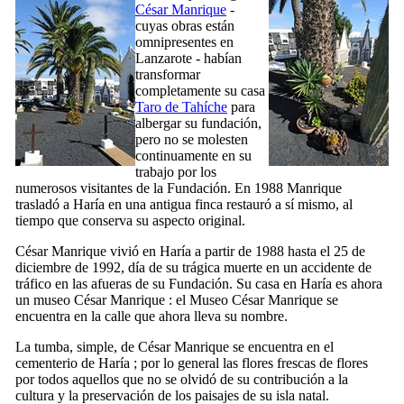
César Manrique
-
cuyas obras están
omnipresentes en
Lanzarote
- habían
transformar
completamente su casa
Taro de Tahíche
para
albergar su fundación,
pero no se molesten
continuamente en su
trabajo por los
numerosos visitantes de la Fundación. En 1988
Manrique
trasladó a
Haría
en una antigua
finca
restauró a sí mismo, al
tiempo que conserva su aspecto original.
César Manrique
vivió en
Haría
a partir de 1988 hasta el 25 de
diciembre de 1992, día de su trágica muerte en un accidente de
tráfico en las afueras de su Fundación. Su casa en
Haría
es ahora
un museo
César Manrique
: el
Museo César Manrique
se
encuentra en la calle que ahora lleva su nombre.
La tumba, simple, de
César Manrique
se encuentra en el
cementerio de
Haría
; por lo general las flores frescas de flores
por todos aquellos que no se olvidó de su contribución a la
cultura y la preservación de los paisajes de su isla natal.