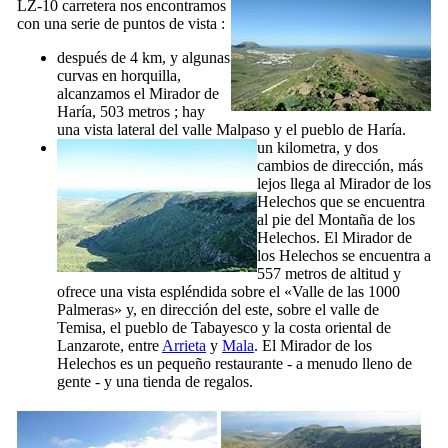
LZ-10 carretera nos encontramos
con una serie de puntos de vista :
después de 4 km, y algunas
curvas en horquilla,
alcanzamos el
Mirador de
Haría
, 503 metros ; hay
una vista lateral del valle
Malpaso
y el pueblo de
Haría
.
un kilometra, y dos
cambios de dirección, más
lejos llega al
Mirador de los
Helechos
que se encuentra
al pie del
Montaña de los
Helechos
. El Mirador de
los Helechos se encuentra a
557 metros de altitud y
ofrece una vista espléndida sobre el «Valle de las 1000
Palmeras» y, en dirección del este, sobre el valle de
Temisa
, el pueblo de
Tabayesco
y la costa oriental de
Lanzarote
, entre
Arrieta
y
Mala
. El
Mirador de los
Helechos
es un pequeño restaurante - a menudo lleno de
gente - y una tienda de regalos.