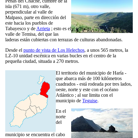
Peñas del Chache
, cumbre de la
isla (671 m), otro valle,
perpendicular al valle de
Malpaso
, parte en dirección del
este hacia los pueblos de
Tabayesco
y de
Arrieta
; esto es el
valle de
Temisa
, del que las
laderas están cubiertas con terrazas de culturas abandonadas.
Desde el
punto de vista de
Los Helechos
, a unos 565 metros, la
LZ-10 unidad escénica en varias bucles en el centro de la
pequeña ciudad, situada a 270 metros.
El territorio del municipio de
Haría
-
que abarca más de 100 kilómetros
cuadrados - está rodeada por tres lados,
oeste, norte y este con el océano
Atlántico ; al sur limita con el
municipio de
Teguise
.
En el
norte
del
municipio se encuentra el cabo