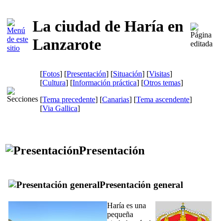
La ciudad de Haría en
Lanzarote
[
Fotos
] [
Presentación
] [
Situación
] [
Visitas
]
[
Cultura
] [
Información práctica
] [
Otros temas
]
[
Tema precedente
] [
Canarias
] [
Tema ascendente
]
[
Via Gallica
]
Presentación
Presentación general
Haría
es una
pequeña