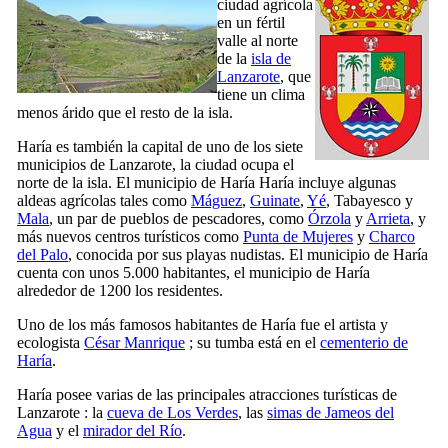
ciudad agrícola
en un fértil
valle al norte
de la
isla de
Lanzarote
, que
tiene un clima
menos árido que el resto de la isla.
Haría
es también la capital de uno de los siete
municipios de
Lanzarote
, la ciudad ocupa el
norte de la isla. El municipio de Haría
Haría
incluye algunas
aldeas agrícolas tales como
Máguez
,
Guinate
,
Yé
,
Tabayesco
y
Mala
, un par de pueblos de pescadores, como
Órzola
y
Arrieta
, y
más nuevos centros turísticos como
Punta de Mujeres
y
Charco
del Palo
, conocida por sus playas nudistas. El municipio de
Haría
cuenta con unos 5.000 habitantes, el municipio de
Haría
alrededor de 1200 los residentes.
Uno de los más famosos habitantes de
Haría
fue el artista y
ecologista
César Manrique
; su tumba está en el
cementerio de
Haría
.
Haría
posee varias de las principales atracciones turísticas de
Lanzarote
: la
cueva de
Los Verdes
, las
simas de
Jameos del
Agua
y el
mirador del
Río
.