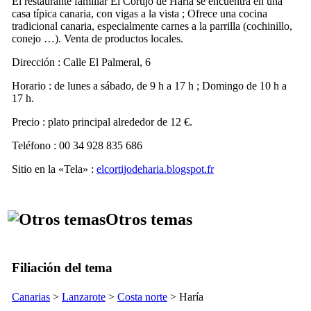
El restaurante familiar
El Cortijo de Haría
se encuentra en una
casa típica canaria, con vigas a la vista ; Ofrece una cocina
tradicional canaria, especialmente carnes a la parrilla (cochinillo,
conejo …). Venta de productos locales.
Dirección :
Calle El Palmeral, 6
Horario : de lunes a sábado, de 9 h a 17 h ; Domingo de 10 h a
17 h.
Precio : plato principal alrededor de 12 €.
Teléfono : 00 34 928 835 686
Sitio en la «Tela» :
elcortijodeharia.blogspot.fr
Otros temas
Filiación del tema
Canarias
>
Lanzarote
>
Costa norte
>
Haría