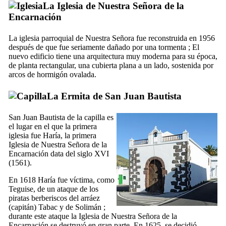
La
Iglesia de Nuestra Señora de la
Encarnación
La iglesia parroquial de Nuestra Señora fue reconstruida en 1956
después de que fue seriamente dañado por una tormenta ; El
nuevo edificio tiene una arquitectura muy moderna para su época,
de planta rectangular, una cubierta plana a un lado, sostenida por
arcos de hormigón ovalada.
La
Ermita de San Juan Bautista
San Juan Bautista de la capilla es
el lugar en el que la primera
iglesia fue
Haría
, la primera
Iglesia de Nuestra Señora de la
Encarnación data del siglo
XVI
(1561).
En 1618
Haría
fue víctima, como
Teguise
, de un ataque de los
piratas berberiscos del
arráez
(capitán)
Tabac
y de
Solimán
;
durante este ataque la
Iglesia de Nuestra Señora de la
Encarnación
se destruyó en gran parte. En 1625, se decidió