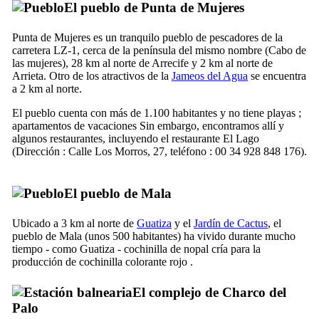
El pueblo de
Punta de Mujeres
Punta de Mujeres
es un tranquilo pueblo de pescadores de la
carretera LZ-1, cerca de la península del mismo nombre (Cabo de
las mujeres), 28 km al norte de
Arrecife
y 2 km al norte de
Arrieta
. Otro de los atractivos de la
Jameos del Agua
se encuentra
a 2 km al norte.
El pueblo cuenta con más de 1.100 habitantes y no tiene playas ;
apartamentos de vacaciones Sin embargo, encontramos allí y
algunos restaurantes, incluyendo el restaurante
El Lago
(Dirección :
Calle Los Morros, 27
, teléfono : 00 34 928 848 176).
El pueblo de
Mala
Ubicado a 3 km al norte de
Guatiza
y el
Jardín de Cactus
, el
pueblo de
Mala
(unos 500 habitantes) ha vivido durante mucho
tiempo - como
Guatiza
- cochinilla de nopal cría para la
producción de cochinilla colorante rojo .
El complejo de
Charco del
Palo