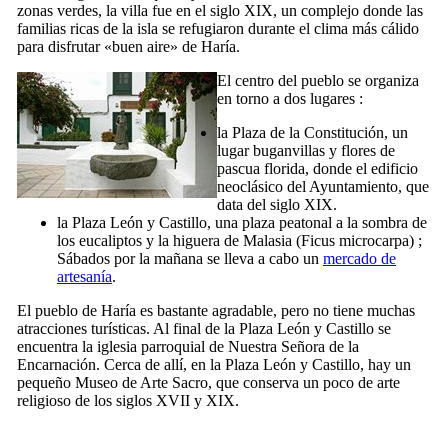
zonas verdes, la villa fue en el siglo
XIX,
un complejo donde las
familias ricas de la isla se refugiaron durante el clima más cálido
para disfrutar «buen aire» de
Haría
.
El centro del pueblo se organiza
en torno a dos lugares :
la
Plaza de la Constitución
, un
lugar buganvillas y flores de
pascua florida, donde el edificio
neoclásico del
Ayuntamiento
, que
data del siglo
XIX.
la
Plaza León y Castillo
, una plaza peatonal a la sombra de
los eucaliptos y la higuera de Malasia (
Ficus microcarpa
) ;
Sábados por la mañana se lleva a cabo un
mercado de
artesanía
.
El pueblo de
Haría
es bastante agradable, pero no tiene muchas
atracciones turísticas. Al final de la
Plaza León y Castillo
se
encuentra la iglesia parroquial de
Nuestra Señora de la
Encarnación
. Cerca de allí, en la
Plaza León y Castillo
, hay un
pequeño
Museo de Arte Sacro
, que conserva un poco de arte
religioso de los siglos
XVII
y
XIX.