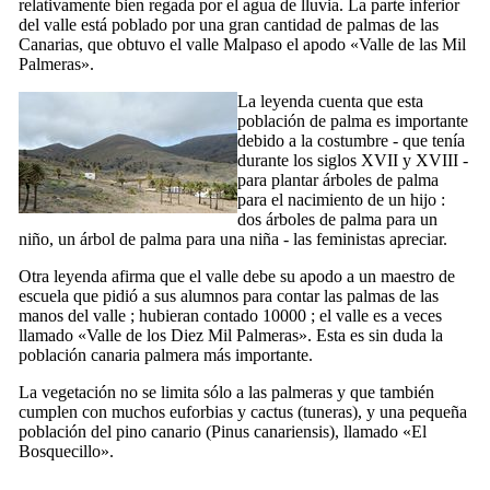
relativamente bien regada por el agua de lluvia. La parte inferior
del valle está poblado por una gran cantidad de palmas de las
Canarias, que obtuvo el valle
Malpaso
el apodo «Valle de las Mil
Palmeras».
La leyenda cuenta que esta
población de palma es importante
debido a la costumbre - que tenía
durante los siglos
XVII
y
XVIII
-
para plantar árboles de palma
para el nacimiento de un hijo :
dos árboles de palma para un
niño, un árbol de palma para una niña - las feministas apreciar.
Otra leyenda afirma que el valle debe su apodo a un maestro de
escuela que pidió a sus alumnos para contar las palmas de las
manos del valle ; hubieran contado 10000 ; el valle es a veces
llamado «Valle de los Diez Mil Palmeras». Esta es sin duda la
población canaria palmera más importante.
La vegetación no se limita sólo a las palmeras y que también
cumplen con muchos euforbias y cactus (
tuneras
), y una pequeña
población del pino canario (
Pinus canariensis
), llamado «
El
Bosquecillo
».