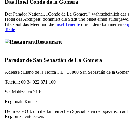
Das Hotel
Conde de la Gomera
Der
Parador
National, „
Conde de La Gomera
“, wahrscheinlich das 
Hotel des Archipels, dominiert die Stadt und bietet einen außergew
Blick auf das Meer und die
Insel
Tenerife
durch den dominierten
Gip
Teide
.
Restaurant
Parador de San Sebastián de La Gomera
Adresse :
Llano de la Horca 1 E - 38800 San Sebastián de la Gomer
Telefon: 00 34 922 871 100
Set Mahlzeiten 31 €.
Regionale Küche.
Der ideale Ort, um die kulinarischen Spezialitäten der spezifisch auf
Region zu entdecken.