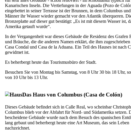
ein sehr altes Gebäude - schön renoviert - im Kolonialstil typisch für
Kanarischen Inseln. Die Vertiefungen in der
Aguada
(
Pozo de Coló
eingebettet in seiner Terrasse ist der Brunnen, in dem Columbus und
Männer ihr Wasser wieder gemacht vor den Atlantik überqueren. Di
Bronzeplatte auf dieser gut bestätigt: „Es ist mit diesem Wasser ist, d
Amerika getauft wurde“.
In der Vergangenheit war dieses Gebäude die Residenz des Grafen
und Bräuche, die die anderen Namen erklärt, die ihm zugeschriebe
Casa Condal
und
Casa de la Aduana
. Ein Teil des Hauses ist nach
gewidmet ist.
Es beherbergt heute das Tourismusbüro der Stadt.
Besuchen Sie von Montag bis Samstag, von 8 Uhr 30 bis 18 Uhr, s
von 10 Uhr bis 13 Uhr.
Das Haus von Columbus (
Casa de Colón
)
Dieses Gebäude befindet sich in
Calle Real
, wo scheinbar Christoph
Columbus blieb vor der Abfahrt für Nord- und Südamerika setzen. 
bescheidene Gebäude wurde nach dem Besuch des spanischen Entd
lang gebaut und beherbergt heute eine Art Museum, das sein Leben
nachzeichnet.