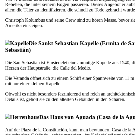
Rebellen, die unter seinem Bogen passieren. Dieses Angebot erlaubt
allem die Täter zu identifizieren, die schnell zu Tode gebracht wurde
Christoph Kolumbus und seine Crew sind zu hören Masse, bevor sie
Amerika einsteigen.
Die Sankt Sebastian Kapelle (
Ermita de Sa
Sebastián
)
Die San Sebastian ist Einsiedelei eine anmutige Kapelle aus 1540, d
Herzen der Hauptstraße, die
Calle del Medio
.
Die Veranda öffnet sich zu einem Schiff einer Spannweite von 11 
mit nur einer kleinen Kapelle.
Obwohl es nicht besonders faszinierend und reich an architektonisc
Details ist, gehört sie zu den ältesten Gebäuden in den Schären.
Das Haus von
Aguada
(
Casa de la Ag
Auf der
Plaza de la Constitución
, kann man bewundern
Casa de la 