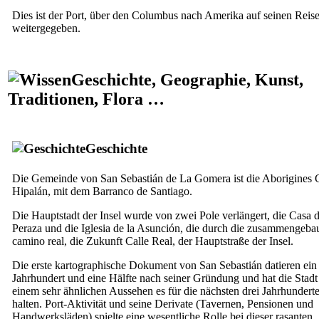
Dies ist der Port, über den Columbus nach Amerika auf seinen Reis
weitergegeben.
Geschichte, Geographie, Kunst,
Traditionen, Flora …
Geschichte
Die Gemeinde von
San Sebastián de La Gomera
ist die Aborigines
Hipalán
, mit dem Barranco de
Santiago
.
Die Hauptstadt der Insel wurde von zwei Pole verlängert, die
Casa d
Peraza
und die
Iglesia de la Asunción
, die durch die zusammengeba
camino real
, die Zukunft
Calle Real
, der Hauptstraße der Insel.
Die erste kartographische Dokument von
San Sebastián
datieren ein
Jahrhundert und eine Hälfte nach seiner Gründung und hat die Stadt 
einem sehr ähnlichen Aussehen es für die nächsten drei Jahrhundert
halten. Port-Aktivität und seine Derivate (Tavernen, Pensionen und
Handwerksläden) spielte eine wesentliche Rolle bei dieser rasanten