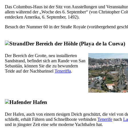
Das Columbus-Haus ist der Sitz von Ausstellungen und Veranstaltu
allem während der „Woche des 6. September“ (von Christopher Co
entdecken Amerika, 6. September, 1492).
Besuch der Nummer 60 in der Straße Royale (vorübergehend geschl
Der Bereich der Höhle (
Playa de la Cueva
)
Der Bereich der Grotte, neu installierten
Sandstrand, befindet sich am Rande von
San
Sebastián
, können Sie die zu bewundern
Teide
auf der Nachbarinsel
Teneriffa
.
der Hafen
Der Hafen, auch von einem riesigen Deich geschützt, die viel von d
schließt, erhält Fähren und Schnellboote verbinden
Tenerife
nach
La
und in jüngster Zeit eine sehr moderne Yachthafen hat.