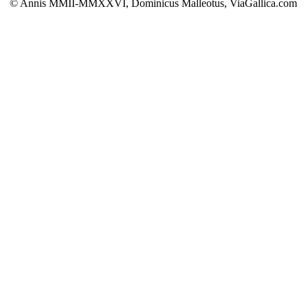
© Annis MMII-MMXXVI, Dominicus Malleotus, ViaGallica.com