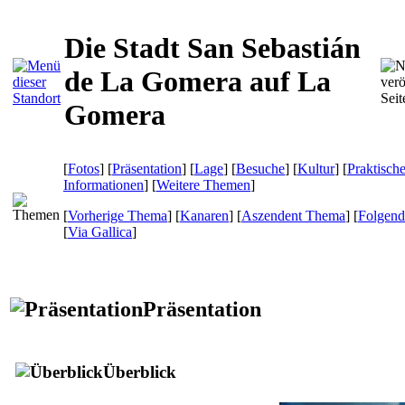
Die Stadt San Sebastián
de La Gomera auf La
Gomera
[
Fotos
] [
Präsentation
] [
Lage
] [
Besuche
] [
Kultur
] [
Praktisch
Informationen
] [
Weitere Themen
]
[
Vorherige Thema
] [
Kanaren
] [
Aszendent Thema
] [
Folgen
[
Via Gallica
]
Präsentation
Überblick