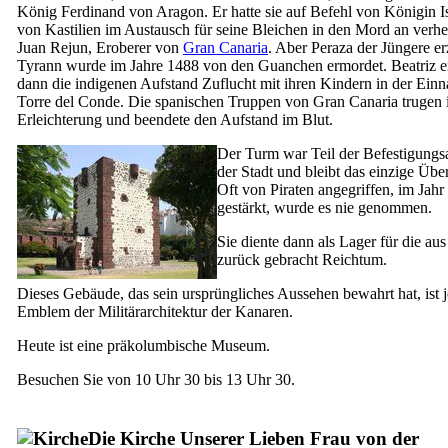
König Ferdinand von Aragon. Er hatte sie auf Befehl von Königin I
von Kastilien im Austausch für seine Bleichen in den Mord an verhei
Juan Rejun
, Eroberer von
Gran Canaria
. Aber
Peraza
der Jüngere e
Tyrann wurde im Jahre 1488 von den Guanchen ermordet.
Beatriz
e
dann die indigenen Aufstand Zuflucht mit ihren Kindern in der Ein
Torre del Conde
. Die spanischen Truppen von Gran Canaria trugen 
Erleichterung und beendete den Aufstand im Blut.
Der Turm war Teil der Befestigungs
der Stadt und bleibt das einzige Über
Oft von Piraten angegriffen, im Jahr
gestärkt, wurde es nie genommen.
Sie diente dann als Lager für die au
zurück gebracht Reichtum.
Dieses Gebäude, das sein ursprüngliches Aussehen bewahrt hat, ist j
Emblem der Militärarchitektur der Kanaren.
Heute ist eine präkolumbische Museum.
Besuchen Sie von 10 Uhr 30 bis 13 Uhr 30.
Die Kirche Unserer Lieben Frau von der