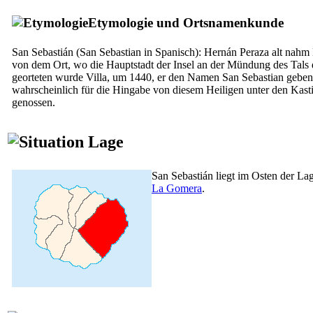
Etymologie und Ortsnamenkunde
San Sebastián
(San Sebastian in Spanisch):
Hernán Peraza
alt nahm 
von dem Ort, wo die Hauptstadt der Insel an der Mündung des Tals 
georteten wurde
Villa
, um 1440, er den Namen San Sebastian geben
wahrscheinlich für die Hingabe von diesem Heiligen unter den Kasti
genossen.
Lage
San Sebastián
liegt im Osten der La
La Gomera
.