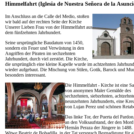
Himmelfahrt (
Iglesia de Nuestra Señora de la Asunc
Im Anschluss an die
Calle del Medio
, stoßen
wir bald auf der rechten Seite der Kirche
Unserer Lieben Frau von der Himmelfahrt aus
dem fünfzehnten Jahrhundert.
Seine ursprüngliche Baudatum von 1450,
sondern ein Feuer und Verwüstung in den
Angriffen der Piraten im sechzehnten
Jahrhundert, durch viel zerstört. Die Kirche,
die ursprünglich eine kleine Kapelle wurde im achtzehnten Jahrhund
wieder aufgebaut. Die Mischung von Stilen, Gotik, Barock und Mudé
besonders interessant.
Die Himmelfahrt - Kirche ist eine 
von anonymen Maler Gemälde des
sechzehnten, siebzehnten, achtzehnt
neunzehnten Jahrhunderts, eine Kre
von
Lujan Perez
und schönen Retabe
Das linke Tor, der
Puerta del Pardon
an den Volksaufstand, der den Mord 
Hernán Peraza
der Jüngere in 1488.
Witwe
Beatriz de Bobadilla
, in der Tat versprach Begnadigung für a