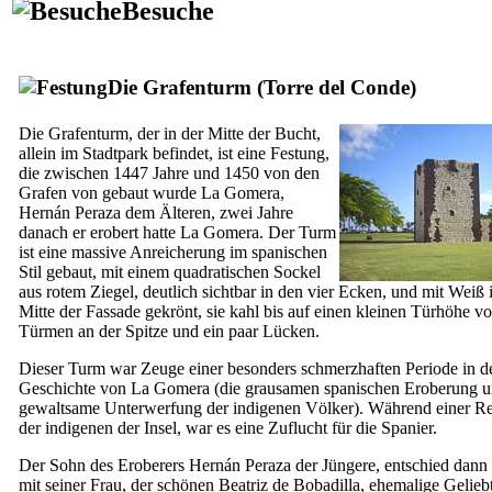
Besuche
Die Grafenturm (
Torre del Conde
)
Die Grafenturm, der in der Mitte der Bucht,
allein im Stadtpark befindet, ist eine Festung,
die zwischen 1447 Jahre und 1450 von den
Grafen von gebaut wurde
La Gomera
,
Hernán Peraza
dem Älteren, zwei Jahre
danach er erobert hatte
La Gomera
. Der Turm
ist eine massive Anreicherung im spanischen
Stil gebaut, mit einem quadratischen Sockel
aus rotem Ziegel, deutlich sichtbar in den vier Ecken, und mit Weiß 
Mitte der Fassade gekrönt, sie kahl bis auf einen kleinen Türhöhe vo
Türmen an der Spitze und ein paar Lücken.
Dieser Turm war Zeuge einer besonders schmerzhaften Periode in d
Geschichte von
La Gomera
(die grausamen spanischen Eroberung 
gewaltsame Unterwerfung der indigenen Völker). Während einer Re
der indigenen der Insel, war es eine Zuflucht für die Spanier.
Der Sohn des Eroberers
Hernán Peraza
der Jüngere, entschied dann 
mit seiner Frau, der schönen
Beatriz de Bobadilla
, ehemalige Gelieb