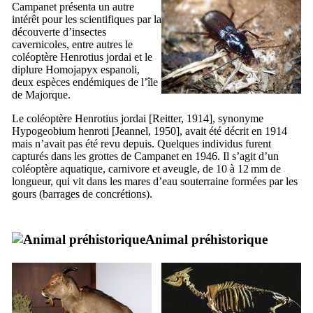
Campanet
présenta un autre
intérêt pour les scientifiques par la
découverte d’insectes
cavernicoles, entre autres le
coléoptère
Henrotius jordai
et le
diplure
Homojapyx espanoli
,
deux espèces endémiques de l’île
de Majorque.
Le coléoptère
Henrotius jordai
[Reitter, 1914], synonyme
Hypogeobium henroti
[Jeannel, 1950], avait été décrit en 1914
mais n’avait pas été revu depuis. Quelques individus furent
capturés dans les grottes de
Campanet
en 1946. Il s’agit d’un
coléoptère aquatique, carnivore et aveugle, de 10 à 12 mm de
longueur, qui vit dans les mares d’eau souterraine formées par les
gours (barrages de concrétions).
Animal préhistorique