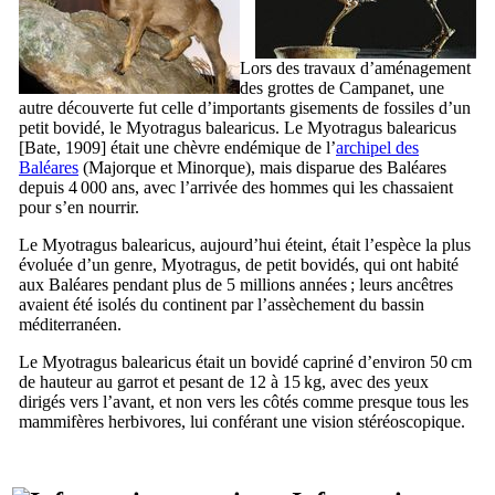
Lors des travaux d’aménagement
des grottes de
Campanet
, une
autre découverte fut celle d’importants gisements de fossiles d’un
petit bovidé, le
Myotragus balearicus
. Le
Myotragus balearicus
[Bate, 1909] était une chèvre endémique de l’
archipel des
Baléares
(Majorque et Minorque), mais disparue des Baléares
depuis 4 000 ans, avec l’arrivée des hommes qui les chassaient
pour s’en nourrir.
Le
Myotragus balearicus
, aujourd’hui éteint, était l’espèce la plus
évoluée d’un genre,
Myotragus
, de petit bovidés, qui ont habité
aux Baléares pendant plus de 5 millions années ; leurs ancêtres
avaient été isolés du continent par l’assèchement du bassin
méditerranéen.
Le
Myotragus balearicus
était un bovidé capriné d’environ 50 cm
de hauteur au garrot et pesant de 12 à 15 kg, avec des yeux
dirigés vers l’avant, et non vers les côtés comme presque tous les
mammifères herbivores, lui conférant une vision stéréoscopique.