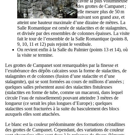
cavité la plus volumineuse
des grottes de
Campanet
;
elle mesure plus de 50 m
suivant son grand axe, et
atteint une hauteur maximale d’une dizaine de mètres. La
Salle Romantique est ornée de stalactites et de stalagmites,
et divisée par des ensembles de colonnes épaisses. La visite
fait le tour de l’ensemble de la Salle Romantique (points 8,
9, 10, 11 et 12) puis rejoint le vestibule.
On revient enfin à la Salle du Palmier (points 13 et 14), où
la visite se termine.
Les grottes de
Campanet
sont remarquables par la finesse et
l’exubérance des dépôts calcaires sous la forme de stalactites, de
stalagmites et de colonnes (fusion d’une stalactite et d’une
stalagmite), qui se sont formées au cours de millions d’années ;
quelques salles présentent aussi des stalactites fistuleuses
(stalactites en forme de tube, comme un macaroni, dans lequel
circule l’eau de ruissellement) pouvant atteindre 3 mètres de
longueur (ce serait les plus longues d’Europe) ; quelques
stalactites sont fracturées à la suite du basculement des blocs
auxquels elles sont attachées.
Le blanc est la couleur prédominante des formations cristallines
des grottes de
Campanet
. Cependant, des variations de couleur