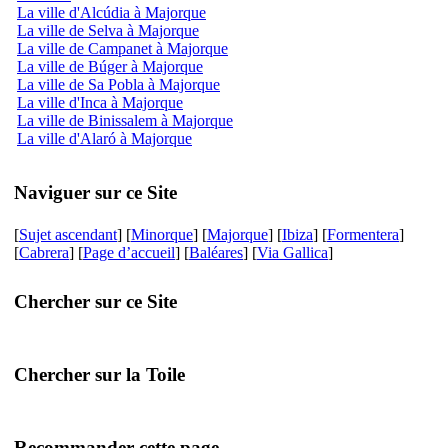
La ville d'Alcúdia à Majorque
La ville de Selva à Majorque
La ville de Campanet à Majorque
La ville de Búger à Majorque
La ville de Sa Pobla à Majorque
La ville d'Inca à Majorque
La ville de Binissalem à Majorque
La ville d'Alaró à Majorque
Naviguer sur ce Site
[
Sujet ascendant
] [
Minorque
] [
Majorque
] [
Ibiza
] [
Formentera
]
[
Cabrera
] [
Page d’accueil
] [
Baléares
] [
Via Gallica
]
Chercher sur ce Site
Chercher sur la Toile
Recommander cette page