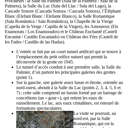
évocateurs : la Salle du Palmier (
Sala de la Palmera
/
Sala de la
Palmera
), la Salle du Lac (
Sala del Llac
/
Sala del Lago
), la
Cascade Sonore (
Cascada Sonora
/
Cascada Sonora
), l’Éléphant
Blanc (
Elefant Blanc
/
Elefante Blanco
), la Salle Romantique
(
Sala Romàntica
/
Sala Romántica
), la Chapelle de la Vierge
(
Capella de la Verge
/
Capilla de la Virgen
), les Amoureux (
Els
Enamorats
/
Los Enamorados
) et le Château Enchanté (
Castell
Encantat
/
Castillo Encantado
) ou Château des Fées (
Castell de
les Fades
/
Castillo de las Hadas
).
L’entrée se fait par un court tunnel artificiel qui se trouve à
l’emplacement du petit orifice naturel qui permit la
découverte de la grotte en 1945.
Le tunnel d’accès conduit à une première salle, la Salle du
Palmier, d’où partent les principales galeries des grottes
(point 1).
Sur la gauche, une galerie assez basse et étroite, orientée au
nord-ouest, aboutit à la Salle du Lac (points 2, 3, 4, 5, 6 et
7) ; cette salle comprend un bassin formé par un barrage de
concrétions (un « gour »), qui retient les eaux de
ruissellement. Le lac, aux eaux cristallines, est entouré de
formations spectaculaires.
La visite se poursuit, au
nord-est, par la Salle
Romantique, qui est la