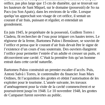
orifice, pas plus large que 15 cm de diamètre, qui se trouvait sur
les hauteurs de
Sant Miquel
, sur le domaine (
possessió
) de
So na
Pacs
(ou
Son Apatx
), dans les environs de la ville. Lorsque
quelqu’un approchait son visage de cet orifice, il sentait un
courant d’air frais, puissant et régulier, et entendait un
grondement.
En juin 1945, le propriétaire de la
possessió
,
Guillem Torres i
Cladera
, fit rechercher de l’eau pour irriguer ces hautes terres. Le
régisseur de la ferme,
Bartomeu Palou i Bennàsser
, se souvint de
l’orifice et pensa que le courant d’air frais devait être le signe de
l’existence d’un cours d’eau souterrain. Des ouvriers élargirent
l’orifice pour permettre l’entrée d’un adulte et creuser un puits, et
découvrirent une cavité. C’était la première fois qu’un homme
entrait dans cette cavité naturelle.
Bartomeu Palou
construisit un premier escalier d’accès. Puis,
Antoni Salvà i Torres
, le contremaître du financier
Joan Mars
Ordines
, fit l’acquisition des grottes et obtint l’autorisation de les
exploiter pour le tourisme. L’année suivante, les travaux
d’aménagement pour la visite de la cavité commencèrent et se
poursuivirent jusqu’en 1948. Le 10 novembre 1948, les grottes
de
Campanet
furent ouvertes au public.