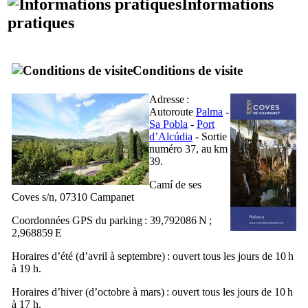
Informations
pratiques
Conditions de visite
Adresse :
Autoroute
Palma
-
Sa Pobla
-
Port
d’Alcúdia
- Sortie
numéro 37, au km
39.
Camí de ses
Coves s/n, 07310 Campanet
Coordonnées GPS du parking : 39,792086 N ;
2,968859 E
Horaires d’été (d’avril à septembre) : ouvert tous les jours de 10 h
à 19 h.
Horaires d’hiver (d’octobre à mars) : ouvert tous les jours de 10 h
à 17 h.