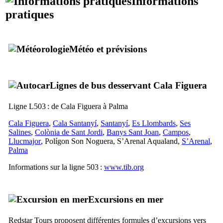
Informations
pratiques
Météo et prévisions
Lignes de bus desservant
Cala Figuera
Ligne L503 : de
Cala Figuera
à
Palma
Cala Figuera
,
Cala Santanyí
,
Santanyí
,
Es Llombards
,
Ses
Salines
,
Colònia de Sant Jordi
,
Banys Sant Joan
,
Campos
,
Llucmajor
,
Polígon Son Noguera
,
S’Arenal
Aqualand,
S’Arenal
,
Palma
Informations sur la ligne 503 :
www.tib.org
Excursions en mer
Redstar Tours
proposent différentes formules d’excursions vers