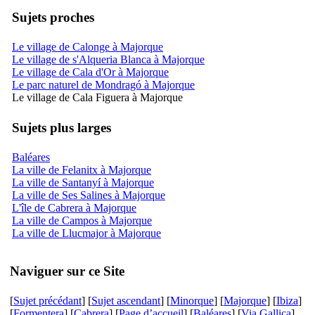
Sujets proches
Le village de Calonge à Majorque
Le village de s'Alqueria Blanca à Majorque
Le village de Cala d'Or à Majorque
Le parc naturel de Mondragó à Majorque
Le village de Cala Figuera à Majorque
Sujets plus larges
Baléares
La ville de Felanitx à Majorque
La ville de Santanyí à Majorque
La ville de Ses Salines à Majorque
L'île de Cabrera à Majorque
La ville de Campos à Majorque
La ville de Llucmajor à Majorque
Naviguer sur ce Site
[
Sujet précédant
] [
Sujet ascendant
] [
Minorque
] [
Majorque
] [
Ibiza
]
[
Formentera
] [
Cabrera
] [
Page d’accueil
] [
Baléares
] [
Via Gallica
]