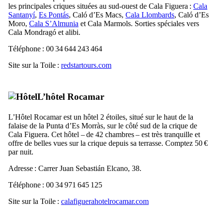
les principales criques situées au sud-ouest de
Cala Figuera
:
Cala
Santanyí
,
Es Pontás
,
Caló d’Es Macs
,
Cala Llombards
,
Caló d’Es
Moro
,
Cala S’Almunia
et
Cala Marmols
. Sorties spéciales vers
Cala Mondragó
et alibi.
Téléphone : 00 34 644 243 464
Site sur la Toile :
redstartours.com
L’hôtel
Rocamar
L’Hôtel
Rocamar
est un hôtel 2 étoiles, situé sur le haut de la
falaise de la
Punta d’Es Morràs
, sur le côté sud de la crique de
Cala Figuera
. Cet hôtel – de 42 chambres – est très tranquille et
offre de belles vues sur la crique depuis sa terrasse. Comptez 50 €
par nuit.
Adresse :
Carrer Juan Sebastián Elcano, 38
.
Téléphone : 00 34 971 645 125
Site sur la Toile :
calafiguerahotelrocamar.com