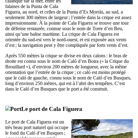
calanque sur la mer, entre les
falaises de la
Punta de Cala
Figuera
, au nord, et celles de la
Punta d’Es Morràs
, au sud, a
seulement 300 mètres de largeur ; l’entrée dans la crique est assez
impressionnante. À la pointe de
Cala Figuera
se trouve une tour
de défense restaurée, connue sous le nom de
Torre d’en Beu
,
ainsi qu’une balise maritime. La crique de
Cala Figuera
est
orientée du sud-est vers le nord-ouest, et est exposée aux vents
d’est ; la navigation peut y être compliquée par forts vents d’est.
Après 550 mètres la crique se divise en deux
calons
: le bras de
droite est connu sous le nom de
Caló d’en Boira
(« la Crique du
Brouillard »), d’environ 200 mètres de longueur, avec la même
orientation que l’entrée de la crique ; ce
caló
est moins protégé
que le
caló
de gauche, connu sous le nom de
Caló d’en Busques
,
long d’environ 250 mètres, qui est à l’abri des tempêtes. C’est
dans le
Caló d’en Busques
que le port a été construit.
Le port de
Cala Figuera
Le port de
Cala Figuera
est un
très beau port naturel qui occupe
le fond du
Caló d’en Busques
;