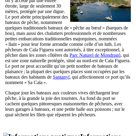
on y accède par une entrée
étroite, large de seulement 30
mètres, protégée par une digue.
Le port abrite principalement des
bateaux de pêche, notamment
quelques traditionnels bateaux de « pêche au bœuf » (
barques de
bou
), mais aussi des chalutiers professionnels et de nombreuses
petites embarcations traditionnelles majorquines, nommées
«
llaüt
» pour leur forme arrondie comme celle d’un luth. Les
pêcheurs de
Cala Figuera
sont autorisés, à titre exceptionnel, à
pêcher dans les zones côtières du
Parc Naturel de
Mondragó
, qui
est une zone naturelle protégée, situé au nord-est de
Cala Figuera
.
Le port ne peut accueillir qu’un petit nombre de bateaux de
plaisance ; la plupart des quelques places sont occupées par les
bateaux des habitants de
Santanyí
, qui affectionnent ce port qu’ils
nomment «
Sa Cala
».
Chaque jour les bateaux aux couleurs vives déchargent leur
pêche, à la grande la joie des touristes. Au fond du port se
cachent quelques pittoresques maisonnettes de pêcheurs, avec
leurs garages à bateaux, et une petite halle aux poissons ; sur le
quai sèchent les filets que réparent les pêcheurs.