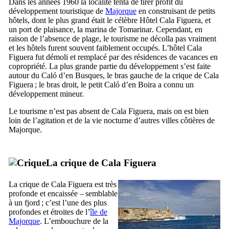
Dans les années 1960 la localité tenta de tirer profit du
développement touristique de
Majorque
en construisant de petits
hôtels, dont le plus grand était le célèbre Hôtel
Cala Figuera
, et
un port de plaisance, la marina de
Tomarinar
. Cependant, en
raison de l’absence de plage, le tourisme ne décolla pas vraiment
et les hôtels furent souvent faiblement occupés. L’hôtel
Cala
Figuera
fut démoli et remplacé par des résidences de vacances en
copropriété. La plus grande partie du développement s’est faite
autour du
Caló d’en Busques
, le bras gauche de la crique de
Cala
Figuera
; le bras droit, le petit
Caló d’en Boira
a connu un
développement mineur.
Le tourisme n’est pas absent de
Cala Figuera
, mais on est bien
loin de l’agitation et de la vie nocturne d’autres villes côtières de
Majorque.
La crique de
Cala Figuera
La crique de
Cala Figuera
est très
profonde et encaissée – semblable
à un fjord ; c’est l’une des plus
profondes et étroites de l’
île de
Majorque
. L’embouchure de la