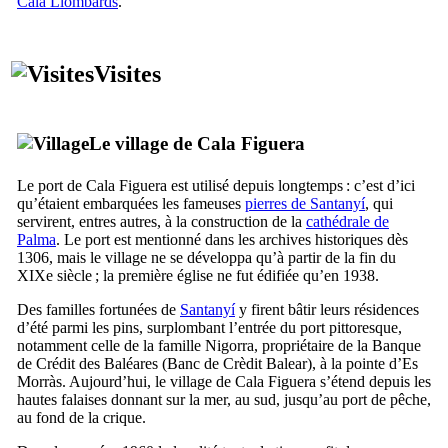
Cala Llombards
.
Visites
Le village de
Cala Figuera
Le port de
Cala Figuera
est utilisé depuis longtemps : c’est d’ici
qu’étaient embarquées les fameuses
pierres de Santanyí
, qui
servirent, entres autres, à la construction de la
cathédrale de
Palma
. Le port est mentionné dans les archives historiques dès
1306, mais le village ne se développa qu’à partir de la fin du
XIXe
siècle ; la première église ne fut édifiée qu’en 1938.
Des familles fortunées de
Santanyí
y firent bâtir leurs résidences
d’été parmi les pins, surplombant l’entrée du port pittoresque,
notamment celle de la famille
Nigorra
, propriétaire de la Banque
de Crédit des Baléares (
Banc de Crèdit Balear
), à la pointe d’
Es
Morràs
. Aujourd’hui, le village de
Cala Figuera
s’étend depuis les
hautes falaises donnant sur la mer, au sud, jusqu’au port de pêche,
au fond de la crique.