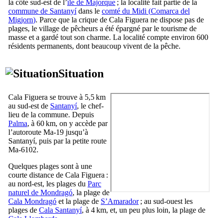
la côte sud-est de l’
île de Majorque
; la localité fait partie de la
commune de
Santanyí
dans le
comté du Midi (
Comarca del
Migjorn
)
. Parce que la crique de
Cala Figuera
ne dispose pas de
plages, le village de pêcheurs a été épargné par le tourisme de
masse et a gardé tout son charme. La localité compte environ 600
résidents permanents, dont beaucoup vivent de la pêche.
Situation
Cala Figuera
se trouve à 5,5 km
au sud-est de
Santanyí
, le chef-
lieu de la commune. Depuis
Palma
, à 60 km, on y accède par
l’autoroute Ma-19 jusqu’à
Santanyí
, puis par la petite route
Ma-6102.
Quelques plages sont à une
courte distance de
Cala Figuera
:
au nord-est, les plages du
Parc
naturel de
Mondragó
, la plage de
Cala Mondragó
et la plage de
S’Amarador
; au sud-ouest les
plages de
Cala Santanyí
, à 4 km, et, un peu plus loin, la plage de