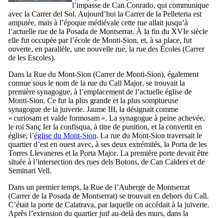
l’impasse de
Can Conrado
, qui communique
avec la
Carrer del Sol
. Aujourd’hui la
Carrer de la Pelleteria
est
amputée, mais à l’époque médiévale cette rue allait jusqu’à
l’actuelle rue de la
Posada de Montserrat
. À la fin du
XVIe
siècle
elle fut occupée par l’école de
Monti-Sion
, et, à sa place, fut
ouverte, en parallèle, une nouvelle rue, la rue des Écoles (
Carrer
de les Escoles
).
Dans la Rue du Mont-Sion (
Carrer de Monti-Sion
), également
connue sous le nom de la rue du
Call Major
, se trouvait la
première synagogue, à l’emplacement de l’actuelle église de
Monti-Sion. Ce fut la plus grande et la plus somptueuse
synagogue de la juiverie.
Jaume
III
, la désignait comme
«
curiosam et valde formosam
». La synagogue à peine achevée,
le roi
Sanç
Ier
la confisqua, à titre de punition, et la convertit en
église, l’
église du Mont-Sion
. La rue du Mont-Sion traversait le
quartier d’est en ouest avec, à ses deux extrémités, la
Porta de les
Torres Llevaneres
et la
Porta Major
. La première porte devait être
située à l’intersection des rues
dels Botons
,
de Can Calders
et de
Seminari Vell
.
Dans un premier temps, la Rue de l’Auberge de Montserrat
(
Carrer de la Posada de Montserrat
) se trouvait en dehors du
Call
.
C’était la porte de Calatrava, par laquelle on accédait à la juiverie.
Après l’extension du quartier juif au-delà des murs, dans la