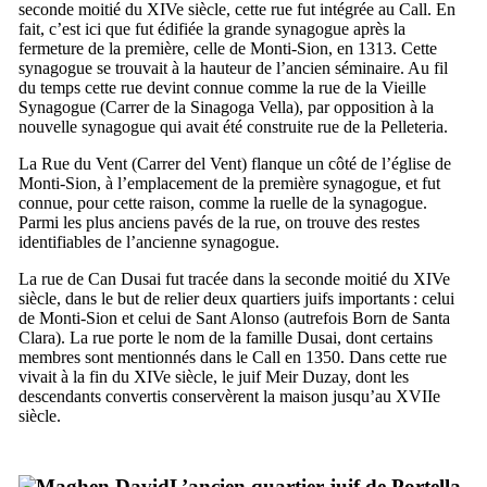
seconde moitié du
XIVe
siècle, cette rue fut intégrée au
Call
. En
fait, c’est ici que fut édifiée la grande synagogue après la
fermeture de la première, celle de Monti-Sion, en 1313. Cette
synagogue se trouvait à la hauteur de l’ancien séminaire. Au fil
du temps cette rue devint connue comme la rue de la Vieille
Synagogue (
Carrer de la Sinagoga Vella
), par opposition à la
nouvelle synagogue qui avait été construite rue
de la Pelleteria
.
La Rue du Vent (
Carrer del Vent
) flanque un côté de l’église de
Monti-Sion, à l’emplacement de la première synagogue, et fut
connue, pour cette raison, comme la ruelle de la synagogue.
Parmi les plus anciens pavés de la rue, on trouve des restes
identifiables de l’ancienne synagogue.
La rue de
Can Dusai
fut tracée dans la seconde moitié du
XIVe
siècle, dans le but de relier deux quartiers juifs importants : celui
de Monti-Sion et celui de
Sant Alonso
(autrefois
Born de Santa
Clara
). La rue porte le nom de la famille Dusai, dont certains
membres sont mentionnés dans le
Call
en 1350. Dans cette rue
vivait à la fin du
XIVe
siècle, le juif Meir Duzay, dont les
descendants convertis conservèrent la maison jusqu’au
XVIIe
siècle.
L’ancien quartier juif de
Portella