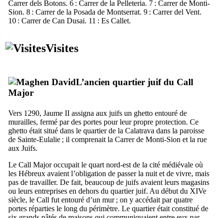
Carrer dels Botons
. 6 :
Carrer de la Pelleteria
. 7 :
Carrer de Monti-
Sion
. 8 :
Carrer de la Posada de Montserrat
. 9 :
Carrer del Vent
.
10 :
Carrer de Can Dusai
. 11 :
Es Callet
.
Visites
L’ancien quartier juif du
Call
Major
Vers 1290,
Jaume
II
assigna aux juifs un ghetto entouré de
murailles, fermé par des portes pour leur propre protection. Ce
ghetto était situé dans le quartier de la Calatrava dans la paroisse
de Sainte-Eulalie ; il comprenait la
Carrer de Monti-Sion
et la rue
aux Juifs.
Le
Call Major
occupait le quart nord-est de la cité médiévale où
les Hébreux avaient l’obligation de passer la nuit et de vivre, mais
pas de travailler. De fait, beaucoup de juifs avaient leurs magasins
ou leurs entreprises en dehors du quartier juif. Au début du
XIVe
siècle, le
Call
fut entouré d’un mur ; on y accédait par quatre
portes réparties le long du périmètre. Le quartier était constitué de
six grands pâtés de maisons qui communiquaient entre eux par