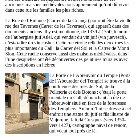
anciennes maisons médiévales nous apprennent qu’ont dû vivre
dans cette rue les familles les plus riches.
La Rue de l’Enfance (
Carrer de la Criança
) pourrait être la vieille
rue des Tavernes (
Carrer de les Tavernes
), qui apparaît dans des
documents anciens. Il y est mentionné, de 1339 à 1350, le nom
de l’aubergiste juif Atlel, qui vendait du vin juif (
vin juevesch
),
c’est-à-dire du vin casher. Cette rue étroite relie les deux rues les
plus importantes du
Call
: la
Carrer del Sol
et la
Carrer de Monti-
Sion
. Cette ruelle conserve aussi des maisons médiévales, dans
l’une desquelles ont été découvertes des peintures murales avec
des inscriptions en hébreu.
La Porte de l’Abreuvoir du Temple (
Porta
de l’Abeurador del Temple
) se trouve à la
confluence des rues
del Sol
,
de la
Pelleteria
et
dels Botons
; c’était la porte
orientale du
Call
, débouchant à côté de
l’abreuvoir situé en face de la forteresse
des Templiers. Aujourd’hui se dresse à cet
endroit une statue du juif et fils illustre de
Majorque, Jafudà Cresques (vers 1350-
vers 1427), cartographe naval de renom,
qui vécut tout près de là.