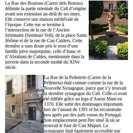
La Rue des Boutons (
Carrer dels Botons
)
délimite la partie orientale du
Call
d’origine
avant son extension au-delà de ses murs.
Elle conserve une maison médiévale de
l’époque. Cette rue se termine à
l’intersection de la rue de l’Ancien
Séminaire (
Seminari Vell
), de la place Saint-
Jérôme et de la rue de
Can Calders
. Cette
dernière a sans doute pris le nom d’une
famille juive majorquine, celle d’Isaac et
d’Abraham de Caldes, mentionnée dans la
juiverie dans la seconde moitié du
XIVe
siècle.
La Rue de la Pelleterie (
Carrer de la
Pelleteria
) était connue comme la rue de la
Nouvelle Synagogue, parce que s’y trouvait
la dernière synagogue du
Call
. Celle-ci avait
été édifiée grâce au legs d’Aaron Mani en
1370. Elle subit des dommages importants
lors de l’assaut de 1391 et fut reconstruite
peu après par des juifs venus du Portugal.
Son emplacement peut être situé là où se
trouvait le four de
Can Miquel
. La
synagogue était également accessible par