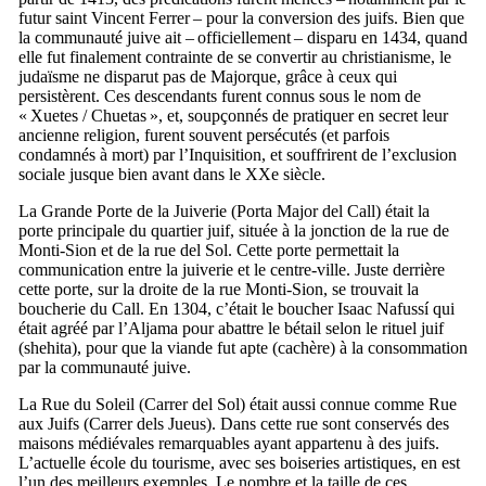
futur saint Vincent Ferrer – pour la conversion des juifs. Bien que
la communauté juive ait – officiellement – disparu en 1434, quand
elle fut finalement contrainte de se convertir au christianisme, le
judaïsme ne disparut pas de Majorque, grâce à ceux qui
persistèrent. Ces descendants furent connus sous le nom de
«
Xuetes
/
Chuetas
», et, soupçonnés de pratiquer en secret leur
ancienne religion, furent souvent persécutés (et parfois
condamnés à mort) par l’Inquisition, et souffrirent de l’exclusion
sociale jusque bien avant dans le
XXe
siècle.
La Grande Porte de la Juiverie (
Porta Major del Call
) était la
porte principale du quartier juif, située à la jonction de la rue de
Monti-Sion et de la rue
del Sol
. Cette porte permettait la
communication entre la juiverie et le centre-ville. Juste derrière
cette porte, sur la droite de la rue Monti-Sion, se trouvait la
boucherie du
Call
. En 1304, c’était le boucher Isaac Nafussí qui
était agréé par l’Aljama pour abattre le bétail selon le rituel juif
(
shehita
), pour que la viande fut apte (cachère) à la consommation
par la communauté juive.
La Rue du Soleil (
Carrer del Sol
) était aussi connue comme Rue
aux Juifs (
Carrer dels Jueus
). Dans cette rue sont conservés des
maisons médiévales remarquables ayant appartenu à des juifs.
L’actuelle école du tourisme, avec ses boiseries artistiques, en est
l’un des meilleurs exemples. Le nombre et la taille de ces