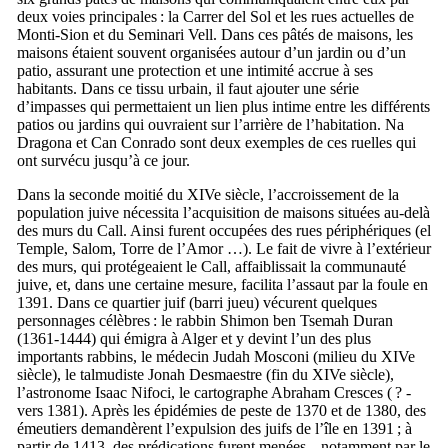
deux voies principales : la
Carrer del Sol
et les rues actuelles de
Monti-Sion
et du
Seminari Vell
. Dans ces pâtés de maisons, les
maisons étaient souvent organisées autour d’un jardin ou d’un
patio, assurant une protection et une intimité accrue à ses
habitants. Dans ce tissu urbain, il faut ajouter une série
d’impasses qui permettaient un lien plus intime entre les différents
patios ou jardins qui ouvraient sur l’arrière de l’habitation.
Na
Dragona
et
Can Conrado
sont deux exemples de ces ruelles qui
ont survécu jusqu’à ce jour.
Dans la seconde moitié du
XIVe
siècle, l’accroissement de la
population juive nécessita l’acquisition de maisons situées au-delà
des murs du
Call
. Ainsi furent occupées des rues périphériques (el
Temple, Salom,
Torre de l’Amor
…). Le fait de vivre à l’extérieur
des murs, qui protégeaient le
Call
, affaiblissait la communauté
juive, et, dans une certaine mesure, facilita l’assaut par la foule en
1391. Dans ce quartier juif (
barri jueu
) vécurent quelques
personnages célèbres : le rabbin Shimon ben Tsemah Duran
(1361-1444) qui émigra à Alger et y devint l’un des plus
importants rabbins, le médecin Judah Mosconi (milieu du
XIVe
siècle), le talmudiste Jonah Desmaestre (fin du
XIVe
siècle),
l’astronome Isaac Nifoci, le cartographe Abraham Cresces ( ? -
vers 1381). Après les épidémies de peste de 1370 et de 1380, des
émeutiers demandèrent l’expulsion des juifs de l’île en 1391 ; à
partir de 1413, des prédications furent menées – notamment par le