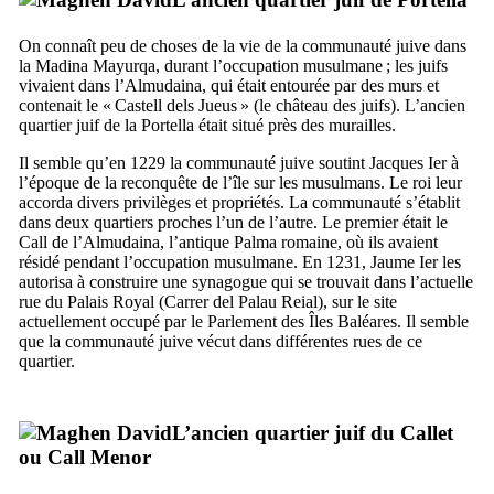
On connaît peu de choses de la vie de la communauté juive dans
la
Madina Mayurqa
, durant l’occupation musulmane ; les juifs
vivaient dans l’
Almudaina
, qui était entourée par des murs et
contenait le «
Castell dels Jueus
» (le château des juifs). L’ancien
quartier juif de la
Portella
était situé près des murailles.
Il semble qu’en 1229 la communauté juive soutint Jacques
Ier
à
l’époque de la reconquête de l’île sur les musulmans. Le roi leur
accorda divers privilèges et propriétés. La communauté s’établit
dans deux quartiers proches l’un de l’autre. Le premier était le
Call
de l’
Almudaina
, l’antique Palma romaine, où ils avaient
résidé pendant l’occupation musulmane. En 1231,
Jaume
Ier
les
autorisa à construire une synagogue qui se trouvait dans l’actuelle
rue du Palais Royal (
Carrer del Palau Reial
), sur le site
actuellement occupé par le Parlement des Îles Baléares. Il semble
que la communauté juive vécut dans différentes rues de ce
quartier.
L’ancien quartier juif du
Callet
ou
Call Menor