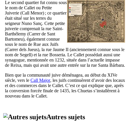
Le second quartier fut connu sous
le nom de
Callet
ou Petite
Juiverie (
Call Menor
) ; ce quartier
était situé sur les terres du
seigneur
Nuno Sanç
. Cette petite
juiverie comprenait la rue Saint-
Barthélemy (
Carrer de Sant
Bartomeu
), également connue
sous le nom de Rue aux Juifs
(
Carrer dels Jueus
), la rue
Jaume
II
(anciennement connue sous le
nom de
Segell
) et la rue
Bosseria
. Le
Callet
possédait aussi une
synagogue, mentionnée en 1232, située dans l’actuelle impasse
de
Reixa
, mais qui avait une autre entrée sur la rue
Santa Bárbara
.
Bien que la communauté juive déménagea, au début du
XIVe
siècle, vers le
Call Major
, les juifs continuèrent d’avoir des locaux
et des commerces dans le
Callet
. C’est ce qui explique que, après
la conversion forcée finale de 1435, les
Chuetas
s’installèrent à
nouveau dans le
Callet
.
Autres sujets