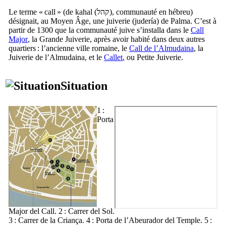
Le terme «
call
» (de
kahal
(
קהל
), communauté en hébreu)
désignait, au Moyen Âge, une juiverie (
judería
) de
Palma
. C’est à
partir de 1300 que la communauté juive s’installa dans le
Call
Major
, la Grande Juiverie, après avoir habité dans deux autres
quartiers : l’ancienne ville romaine, le
Call
de l’Almudaina
, la
Juiverie de l’
Almudaina
, et le
Callet
, ou Petite Juiverie.
Situation
1 :
Porta
Major del Call
. 2 :
Carrer del Sol
.
3 :
Carrer de la Criança
. 4 :
Porta de l’Abeurador del Temple
. 5 :