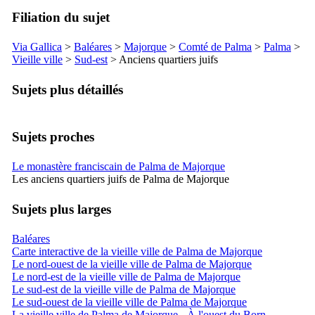
Filiation du sujet
Via Gallica
>
Baléares
>
Majorque
>
Comté de
Palma
>
Palma
>
Vieille ville
>
Sud-est
> Anciens quartiers juifs
Sujets plus détaillés
Sujets proches
Le monastère franciscain de Palma de Majorque
Les anciens quartiers juifs de Palma de Majorque
Sujets plus larges
Baléares
Carte interactive de la vieille ville de Palma de Majorque
Le nord-ouest de la vieille ville de Palma de Majorque
Le nord-est de la vieille ville de Palma de Majorque
Le sud-est de la vieille ville de Palma de Majorque
Le sud-ouest de la vieille ville de Palma de Majorque
La vieille ville de Palma de Majorque - À l'ouest du Born