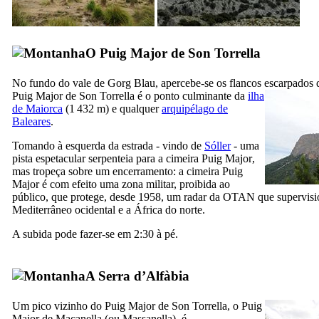
O
Puig Major de Son Torrella
No fundo do vale de
Gorg Blau
, apercebe-se os flancos escarpados
Puig Major de Son Torrella
é o ponto culminante da
ilha
de Maiorca
(1 432 m) e qualquer
arquipélago de
Baleares
.
Tomando à esquerda da estrada - vindo de
Sóller
- uma
pista espetacular serpenteia para a cimeira
Puig Major
,
mas tropeça sobre um encerramento: a cimeira
Puig
Major
é com efeito uma zona militar, proibida ao
público, que protege, desde 1958, um radar da OTAN que supervisi
Mediterrâneo ocidental e a África do norte.
A subida pode fazer-se em 2:30 à pé.
A
Serra d’Alfàbia
Um pico vizinho do
Puig Major de Son Torrella
, o
Puig
Major de Maçanella
(ou
Massanella
), é -