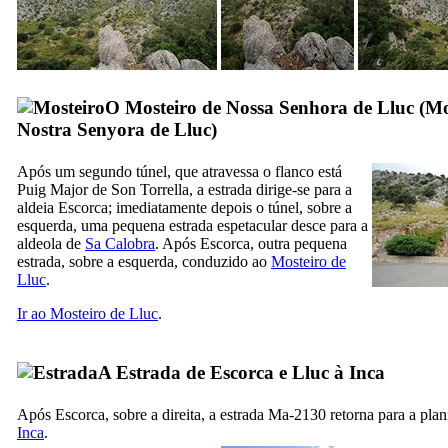
O Mosteiro de Nossa Senhora de Lluc
(
Mo
Nostra Senyora de Lluc
)
Após um segundo túnel, que atravessa o flanco está
Puig Major de Son Torrella
, a estrada dirige-se para a
aldeia Escorca; imediatamente depois o túnel, sobre a
esquerda, uma pequena estrada espetacular desce para a
aldeola de
Sa Calobra
. Após
Escorca
, outra pequena
estrada, sobre a esquerda, conduzido ao
Mosteiro de
Lluc
.
Ir ao Mosteiro de
Lluc
.
A Estrada de Escorca e Lluc à Inca
Após
Escorca
, sobre a direita, a estrada Ma-2130 retorna para a pla
Inca
.