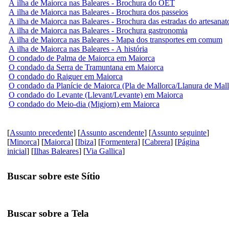
A ilha de Maiorca nas Baleares - Brochura do OET
A ilha de Maiorca nas Baleares - Brochura dos passeios
A ilha de Maiorca nas Baleares - Brochura das estradas do artesanat
A ilha de Maiorca nas Baleares - Brochura gastronomia
A ilha de Maiorca nas Baleares - Mapa dos transportes em comum
A ilha de Maiorca nas Baleares - A história
O condado de Palma de Maiorca em Maiorca
O condado da Serra de Tramuntana em Maiorca
O condado do Raiguer em Maiorca
O condado da Planície de Maiorca (Pla de Mallorca/Llanura de Mall
O condado do Levante (Llevant/Levante) em Maiorca
O condado do Meio-dia (Migjorn) em Maiorca
[
Assunto precedente
] [
Assunto ascendente
] [
Assunto seguinte
]
[
Minorca
] [
Maiorca
] [
Ibiza
] [
Formentera
] [
Cabrera
] [
Página
inicial
] [
Ilhas Baleares
] [
Via Gallica
]
Buscar sobre este Sítio
Buscar sobre a Tela