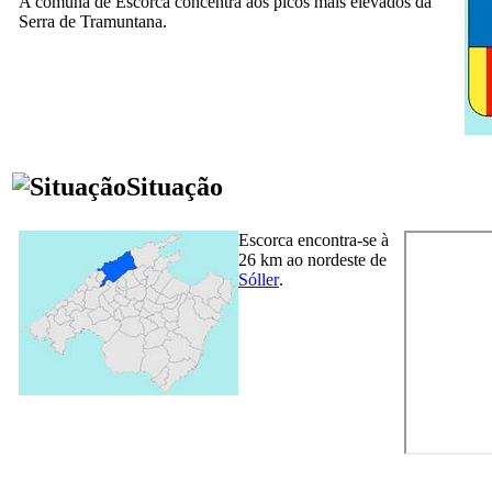
A comuna de
Escorca
concentra aos picos mais elevados da
Serra de Tramuntana
.
Situação
Escorca
encontra-se à
26 km ao nordeste de
Sóller
.