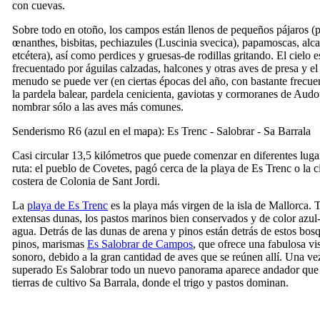
con cuevas.
Sobre todo en otoño, los campos están llenos de pequeños pájaros (p
œnanthes, bisbitas, pechiazules (
Luscinia svecica
), papamoscas, alc
etcétera), así como perdices y gruesas-de rodillas gritando. El cielo e
frecuentado por águilas calzadas, halcones y otras aves de presa y el
menudo se puede ver (en ciertas épocas del año, con bastante frecue
la pardela balear, pardela cenicienta, gaviotas y cormoranes de Audo
nombrar sólo a las aves más comunes.
Senderismo R6 (azul en el mapa):
Es Trenc
-
Salobrar
-
Sa Barrala
Casi circular 13,5 kilómetros que puede comenzar en diferentes luga
ruta: el pueblo de Covetes, pagó cerca de la playa de
Es Trenc
o la c
costera de
Colonia de Sant Jordi
.
La
playa de
Es Trenc
es la playa más virgen de la isla de Mallorca. 
extensas dunas, los pastos marinos bien conservados y de color azul
agua. Detrás de las dunas de arena y pinos están detrás de estos bos
pinos, marismas
Es Salobrar de Campos
, que ofrece una fabulosa vi
sonoro, debido a la gran cantidad de aves que se reúnen allí. Una ve
superado
Es Salobrar
todo un nuevo panorama aparece andador que 
tierras de cultivo
Sa Barrala
, donde el trigo y pastos dominan.