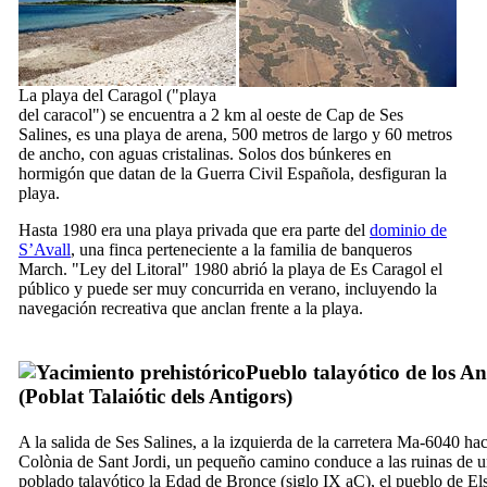
La playa del
Caragol
("playa
del caracol") se encuentra a 2 km al oeste de Cap de
Ses
Salines
, es una playa de arena, 500 metros de largo y 60 metros
de ancho, con aguas cristalinas. Solos dos búnkeres en
hormigón que datan de la Guerra Civil Española, desfiguran la
playa.
Hasta 1980 era una playa privada que era parte del
dominio de
S’Avall
, una finca perteneciente a la familia de banqueros
March. "Ley del Litoral" 1980 abrió la playa de
Es Caragol
el
público y puede ser muy concurrida en verano, incluyendo la
navegación recreativa que anclan frente a la playa.
Pueblo talayótico de los An
(
Poblat Talaiótic dels Antigors
)
A la salida de
Ses Salines
, a la izquierda de la carretera Ma-6040 hac
Colònia de Sant Jordi
, un pequeño camino conduce a las ruinas de 
poblado talayótico la Edad de Bronce (siglo
IX
aC), el pueblo de
El