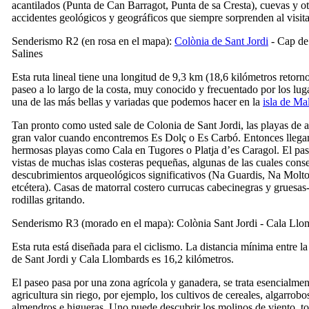
acantilados (
Punta de Can Barragot
,
Punta de sa Cresta
), cuevas y o
accidentes geológicos y geográficos que siempre sorprenden al visita
Senderismo R2 (en rosa en el mapa):
Colònia de Sant Jordi
-
Cap de
Salines
Esta ruta lineal tiene una longitud de 9,3 km (18,6 kilómetros retorno
paseo a lo largo de la costa, muy conocido y frecuentado por los lug
una de las más bellas y variadas que podemos hacer en la
isla de Ma
Tan pronto como usted sale
de Colonia de Sant Jordi
, las playas de 
gran valor cuando encontremos
Es Dolç
o
Es Carbó
. Entonces lleg
hermosas playas como
Cala en Tugores
o
Platja d’es Caragol
. El pa
vistas de muchas islas costeras pequeñas, algunas de las cuales cons
descubrimientos arqueológicos significativos (
Na Guardis
,
Na Molt
etcétera). Casas de matorral costero currucas cabecinegras y gruesas
rodillas gritando.
Senderismo R3 (morado en el mapa):
Colònia Sant Jordi
-
Cala Llo
Esta ruta está diseñada para el ciclismo. La distancia mínima entre
la
de Sant Jordi
y
Cala Llombards
es 16,2 kilómetros.
El paseo pasa por una zona agrícola y ganadera, se trata esencialme
agricultura sin riego, por ejemplo, los cultivos de cereales, algarrobo
almendros e higueras. Uno puede descubrir los molinos de viento, to