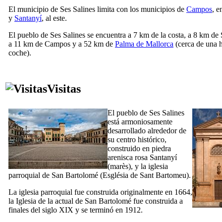
El municipio de
Ses Salines
limita con los municipios de
Campos
, e
y
Santanyí
, al este.
El pueblo de
Ses Salines
se encuentra a 7 km de la costa, a 8 km de
a 11 km de Campos y a 52 km de
Palma de Mallorca
(cerca de una 
coche).
Visitas
El pueblo de
Ses Salines
está armoniosamente
desarrollado alrededor de
su centro histórico,
construido en piedra
arenisca rosa
Santanyí
(
marès
), y la iglesia
parroquial de San Bartolomé (
Església de Sant Bartomeu
).
La iglesia parroquial fue construida originalmente en 1664,
la Iglesia de la actual de San Bartolomé fue construida a
finales del siglo
XIX
y se terminó en 1912.