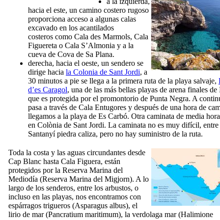
a la izquierda,
hacia el este, un camino costero rugoso
proporciona acceso a algunas calas
excavado en los acantilados
costeros como
Cala des Marmols
,
Cala
Figuereta
o
Cala S’Almonia
y a la
cueva de
Cova de Sa Plana
.
derecha, hacia el oeste, un sendero se
dirige hacia
la Colonia de Sant Jordi
, a
30 minutos a pie se llega a la primera ruta de la playa salvaje,
d’es Caragol
, una de las más bellas playas de arena finales de
que es protegida por el promontorio de
Punta Negra
. A contin
pasa a través de
Cala Entugores
y después de una hora de cam
llegamos a la playa de
Es Carbó
. Otra caminata de media hora
en
Colònia de Sant Jordi
. La caminata no es muy difícil, entre 
Santanyí
piedra caliza, pero no hay suministro de la ruta.
Toda la costa y las aguas circundantes desde
Cap Blanc
hasta
Cala Figuera
, están
protegidos por la Reserva Marina del
Mediodía (
Reserva Marina del Migjorn
). A lo
largo de los senderos, entre los arbustos, o
incluso en las playas, nos encontramos con
espárragos trigueros (
Asparagus albus
), el
lirio de mar (
Pancratium maritimum
), la verdolaga mar (
Halimione