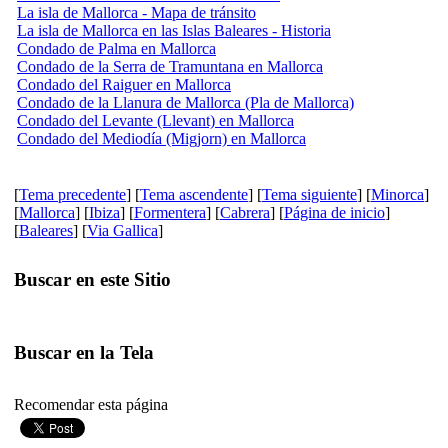
La isla de Mallorca - Mapa de tránsito
La isla de Mallorca en las Islas Baleares - Historia
Condado de Palma en Mallorca
Condado de la Serra de Tramuntana en Mallorca
Condado del Raiguer en Mallorca
Condado de la Llanura de Mallorca (Pla de Mallorca)
Condado del Levante (Llevant) en Mallorca
Condado del Mediodía (Migjorn) en Mallorca
[
Tema precedente
] [
Tema ascendente
] [
Tema siguiente
] [
Minorca
]
[
Mallorca
] [
Ibiza
] [
Formentera
] [
Cabrera
] [
Página de inicio
]
[
Baleares
] [
Via Gallica
]
Buscar en este Sitio
Buscar en la Tela
Recomendar esta página