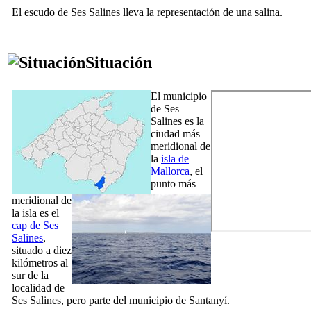
El escudo de
Ses Salines
lleva la representación de una salina.
Situación
El municipio
de
Ses
Salines
es la
ciudad más
meridional de
la
isla de
Mallorca
, el
punto más
meridional de
la isla es el
cap de Ses
Salines
,
situado a diez
kilómetros al
sur de la
localidad de
Ses Salines
, pero parte del municipio de
Santanyí
.