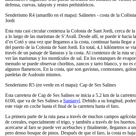
defensa, cuevas, talayots y restos prehistóricos.
Senderismo R4 (amarillo en el mapa):
Salinetes
- costa
de
la
Colònia
Jordi
Esta ruta casi circular comienza
la Colonia de Sant Jordi
, cerca de la
a lo largo de las marismas de
S’Avall
. Desde allí, se puede ir hacia l
d’es Cotó
y una vez que llegamos a la costa, continuar hasta llegar a
del puerto de
la Colonia de Sant Jordi
. En total, 4,1 kilómetros se via
través de un paisaje de llanuras y la costa. Al comienzo de la ruta s
ver las marismas y los montículos de sal. En los estanques de evapo
menudo se puede observar chorlitos, zancos y tarro blanco, y no es r
algunos flamencos. En la costa, que son gaviotas, cormoranes, golon
pardelas de Audouin mismos.
Senderismo R5 (en verde en el mapa):
Cap de Ses Salines
Esta carretera
de Cap de Ses Salines
se inicia a 5.2 km de la carrete
6100, que va de
Ses Salines
a
Santanyí
. Debido a su longitud, pode
este viaje en coche hasta el final de la carretera hasta el faro.
La primera parte de la ruta pasa a través de muchos campos agrícol
de cereales, especialmente el trigo, y también a través de los huertos.
acercarse al faro se puede ver acebuches y finalmente, llegamos a 
pero denso bosque de pinos. Después de que el faro, la costa es baja