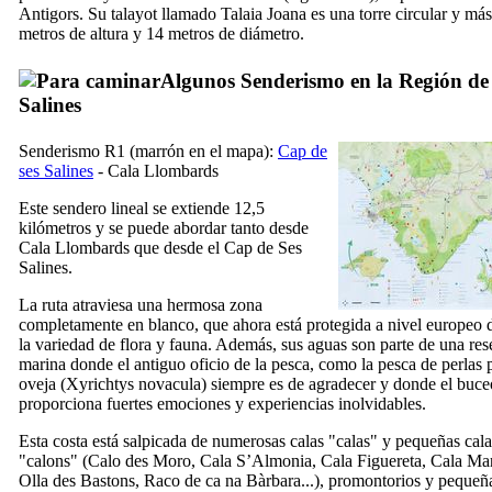
Antigors
. Su talayot llamado
Talaia Joana
es una torre circular y más
metros de altura y 14 metros de diámetro.
Algunos Senderismo en la Región d
Salines
Senderismo R1 (marrón en el mapa):
Cap de
ses Salines
-
Cala Llombards
Este sendero lineal se extiende 12,5
kilómetros y se puede abordar tanto desde
Cala Llombards
que desde el
Cap de Ses
Salines
.
La ruta atraviesa una hermosa zona
completamente en blanco, que ahora está protegida a nivel europeo 
la variedad de flora y fauna. Además, sus aguas son parte de una res
marina donde el antiguo oficio de la pesca, como la pesca de perlas p
oveja (
Xyrichtys novacula
) siempre es de agradecer y donde el buce
proporciona fuertes emociones y experiencias inolvidables.
Esta costa está salpicada de numerosas calas "
calas
" y pequeñas cala
"
calons
" (
Calo des Moro
,
Cala S’Almonia
,
Cala Figuereta
,
Cala Ma
Olla des Bastons
,
Raco de ca na Bàrbara
...), promontorios y pequeñ