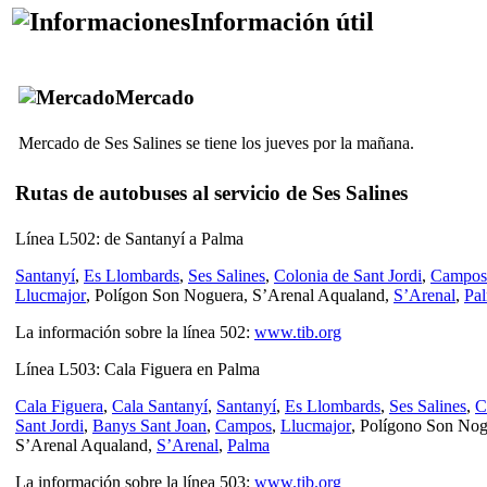
Información útil
Mercado
Mercado de
Ses Salines
se tiene los jueves por la mañana.
Rutas de autobuses al servicio
de Ses Salines
Línea L502: de
Santanyí
a
Palma
Santanyí
,
Es Llombards
,
Ses Salines
,
Colonia de Sant Jordi
,
Campos
Llucmajor
,
Polígon Son Noguera
,
S’Arenal
Aqualand,
S’Arenal
,
Pa
La información sobre la línea 502:
www.tib.org
Línea L503:
Cala Figuera
en
Palma
Cala Figuera
,
Cala Santanyí
,
Santanyí
,
Es Llombards
,
Ses Salines
,
C
Sant Jordi
,
Banys Sant Joan
,
Campos
,
Llucmajor
,
Polígono Son Nog
S’Arenal
Aqualand,
S’Arenal
,
Palma
La información sobre la línea 503:
www.tib.org