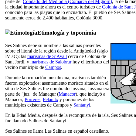
parte del
Condado del Mediodía (
Comarca del Migjorn
)
, la de la ma
la ciudad importante ahora es el centro turístico de
Colonia de Sant J
conocido para las playas que lo encuadran. El pueblo de
Ses Salines
solamente cerca de 2.400 habitantes,
Colònia
3000.
Etimología y toponimia
Ses Salines
debe su nombre a las salinas presentes
sobre el litoral de la región desde la Antigüedad (siglo
IV
aC): las
marismas de
S’Avall
cerca de
Colonia de
Sant Jordi
, y
marismas de
Salobrar
hoy el territorio del
vecino municipio de
Campos
.
Durante la ocupación musulmana, marismas también
fueron explotados; asentamiento morisco situado en el
sitio de
Ses Salines
fue nombrado
Jussana
;
Jussana
era
parte de "
juz
" de
Manaqur
(
Manacor
), que incluyó a
Manacor
,
Porreres
,
Felanitx
y porciones de los
municipios existentes de Campos y
Santanyí
.
En la Edad Media, después de la reconquista de la isla,
Ses Salines
a
fue llamado
Salines de Santanyí
.
Ses Salines
se llama
Las Salinas
en español castellano.