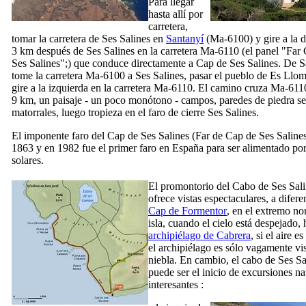
Para llegar
hasta allí por
carretera,
tomar la carretera de
Ses Salines
en
Santanyí
(Ma-6100) y gire a la d
3 km después de
Ses Salines
en la carretera Ma-6110 (el panel "
Far 
Ses Salines"
;) que conduce directamente a Cap de
Ses Salines
. De
S
tome la carretera Ma-6100 a
Ses Salines
, pasar el pueblo de
Es Llom
gire a la izquierda en la carretera Ma-6110. El camino cruza Ma-61
9 km, un paisaje - un poco monótono - campos, paredes de piedra se
matorrales, luego tropieza en el faro de cierre
Ses Salines
.
El imponente faro del
Cap de Ses Salines
(
Far de Cap de Ses Saline
1863 y en 1982 fue el primer faro en España para ser alimentado po
solares.
El promontorio del Cabo de
Ses Sal
ofrece vistas espectaculares, a difere
Cap de Formentor
, en el extremo nor
isla, cuando el cielo está despejado, 
archipiélago de
Cabrera
, si el aire 
el archipiélago es sólo vagamente vis
niebla. En cambio, el cabo de
Ses Sa
puede ser el inicio de excursiones nat
interesantes :