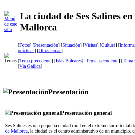
La ciudad de Ses Salines en
Mallorca
[
Fotos
] [
Presentación
] [
Situación
] [
Visitas
] [
Cultura
] [
Informa
prácticas
] [
Otros temas
]
[
Tema precedente
] [
Islas Baleares
] [
Tema ascendente
] [
Tema s
[
Via Gallica
]
Presentación
Presentación general
Ses Salines
es una pequeña ciudad rural en el extremo sur-oriental d
de Mallorca
, la ciudad es el centro administrativo de un municipio, 