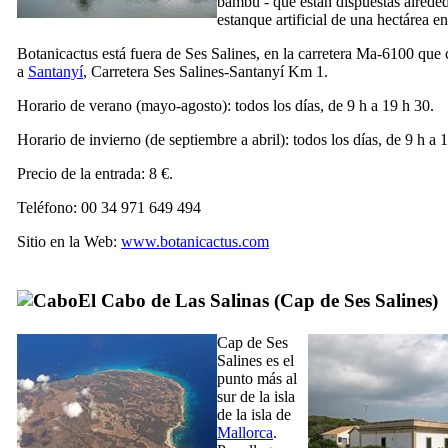
bambú - que están dispuestas alrede
estanque artificial de una hectárea en
Botanicactus está fuera de
Ses Salines
, en la carretera Ma-6100 que
a
Santanyí
,
Carretera Ses Salines-Santanyí Km 1
.
Horario de verano (mayo-agosto): todos los días, de 9 h a 19 h 30.
Horario de invierno (de septiembre a abril): todos los días, de 9 h a 1
Precio de la entrada: 8 €.
Teléfono: 00 34 971 649 494
Sitio en la Web:
www.botanicactus.com
El Cabo de Las Salinas (
Cap de Ses Salines
)
Cap de Ses
Salines
es el
punto más al
sur de la isla
de la isla de
Mallorca
.