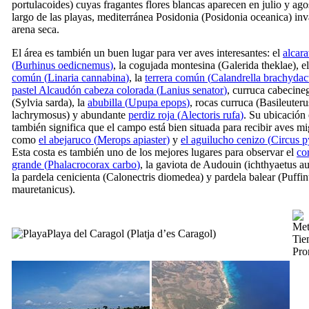
portulacoides
) cuyas fragantes flores blancas aparecen en julio y ago
largo de las playas, mediterránea Posidonia (
Posidonia oceanica
) inv
arena seca.
El área es también un buen lugar para ver aves interesantes: el
alcar
(
Burhinus oedicnemus
)
, la cogujada montesina (
Galerida theklae
), e
común (
Linaria cannabina
)
, la
terrera común (
Calandrella brachydac
pastel Alcaudón cabeza colorada (
Lanius senator
)
, curruca cabecine
(
Sylvia sarda
), la
abubilla (
Upupa epops
)
, rocas curruca (
Basileuteru
lachrymosus
) y abundante
perdiz roja (
Alectoris rufa
)
. Su ubicación 
también significa que el campo está bien situada para recibir aves mi
como
el abejaruco (
Merops apiaster
)
y
el aguilucho cenizo (
Circus p
Esta costa es también uno de los mejores lugares para observar el
co
grande (
Phalacrocorax carbo
)
, la gaviota de Audouin (
ichthyaetus a
la pardela cenicienta (
Calonectris diomedea
) y pardela balear (
Puffin
mauretanicus
).
Playa del Caragol (
Platja d’es Caragol
)
Tie
Pro