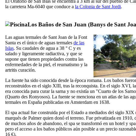
El Oratorio de San Blas se encuentra a 3 km al sur del pueblo de
Ca
la carretera Ma-6040 que conduce a
la Colonia de Sant Jordi
.
Los Baños de San Juan (
Banys de Sant Jo
Las aguas termales de
Sant Joan de la Font
Santa
es el único de aguas termales
de las
Islas
. Su caudales de agua a 38 ° C y es
salado y ligeramente radiactiva, y que se
supone que tienen propiedades contra las
enfermedades de la piel, el reumatismo y la
artritis curación.
La fuente ha sido conocida desde la época romana. Los baños fuero
reconstruidos en el siglo
XIII
, tras la reconquista. En el siglo
XVI
, l
era conocida para curar la sarna y no existía un "Cuarto de los Sarn
(
Quarto des Ronyosos
). La fuente se menciona en un atlas de las ag
termales en España publicadas en Amsterdam en 1638.
El spa actual fue construida por el Estado a mediados del siglo
XIX
marqués de Palmer quien donó el terreno. Fue privatizada en 1910, 
de muchos años de abandono, el spa se transformó en un hotel y spa 
pero el acceso a los baños públicos aún posible a un precio razonabl
16 €).