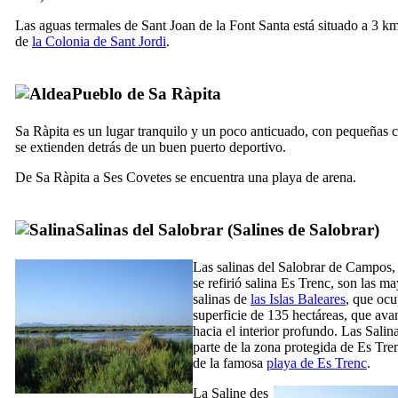
Las aguas termales de
Sant Joan de la Font Santa
está situado a 3 km
de
la Colonia de Sant Jordi
.
Pueblo de
Sa Ràpita
Sa Ràpita
es un lugar tranquilo y un poco anticuado, con pequeñas 
se extienden detrás de un buen puerto deportivo.
De
Sa Ràpita
a
Ses Covetes
se encuentra una playa de arena.
Salinas del
Salobrar
(
Salines de Salobrar
)
Las salinas del
Salobrar de Campos
,
se refirió salina
Es Trenc
, son las m
salinas de
las Islas Baleares
, que oc
superficie de 135 hectáreas, que av
hacia el interior profundo. Las Salin
parte de la zona protegida de
Es Tre
de la famosa
playa de
Es Trenc
.
La
Saline des