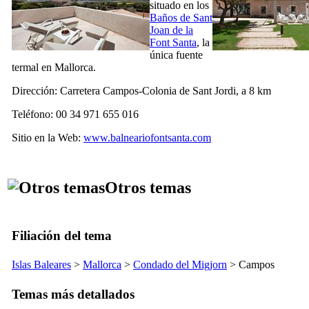
situado en los
Baños de
Sant
Joan de la
Font Santa
, la
única fuente
termal en Mallorca.
Dirección:
Carretera Campos-Colonia de Sant Jordi, a 8 km
Teléfono: 00 34 971 655 016
Sitio en la Web:
www.balneariofontsanta.com
Otros temas
Filiación del tema
Islas Baleares
>
Mallorca
>
Condado del
Migjorn
>
Campos
Temas más detallados