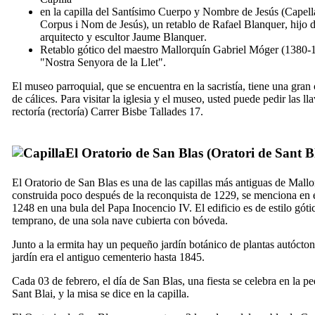
en la capilla del Santísimo Cuerpo y Nombre de Jesús (
Capell
Corpus i Nom de Jesús
), un retablo de
Rafael Blanquer
, hijo 
arquitecto y escultor
Jaume Blanquer
.
Retablo gótico del maestro Mallorquín
Gabriel Móger
(1380-1
"
Nostra Senyora de la Llet
".
El museo parroquial, que se encuentra en la sacristía, tiene una gran
de cálices. Para visitar la iglesia y el museo, usted puede pedir las lla
rectoría (
rectoría
)
Carrer Bisbe Tallades 17
.
El Oratorio de San Blas (
Oratori de Sant B
El Oratorio de San Blas es una de las capillas más antiguas de Mallo
construida poco después de la reconquista de 1229, se menciona en 
1248 en una bula del Papa Inocencio
IV
. El edificio es de estilo góti
temprano, de una sola nave cubierta con bóveda.
Junto a la ermita hay un pequeño jardín botánico de plantas autócton
jardín era el antiguo cementerio hasta 1845.
Cada 03 de febrero, el día de San Blas, una fiesta se celebra en la p
Sant Blai
, y la misa se dice en la capilla.