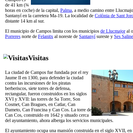
de 41 km (¾
horas en coche) de la capital,
Palma
, a medio camino entre
Llucmajo
Santanyí
en la carretera Ma-19. La localidad de
Colònia de Sant Jor
distante 14 km al sur.
El municipio de
Campos
limita con los municipios
de Llucmajor
al o
Porreres
norte de
Felanitx
al noreste de
Santanyí
sureste y
Ses Salin
Visitas
La ciudad de
Campos
fue fundada por el rey
Jaume
II
en 1300, para defender la ciudad
contra las incursiones de los piratas
berberiscos, siete torres de defensa,
rectangular, fueron construidos en los siglos
XVI
y
XVII
: las torres de
Sa Torre
,
Son
Cosmet
,
Can Bragues
,
en Catlar
,
Can
Dameto
,
Can Francina
y
Can Cos
. La torre de
Can Cos
, construido en 1642 y situado cerca
del ayuntamiento, ahora alberga los servicios municipales.
El ayuntamiento ocupa una mansión construida en el siglo
XVII
, en