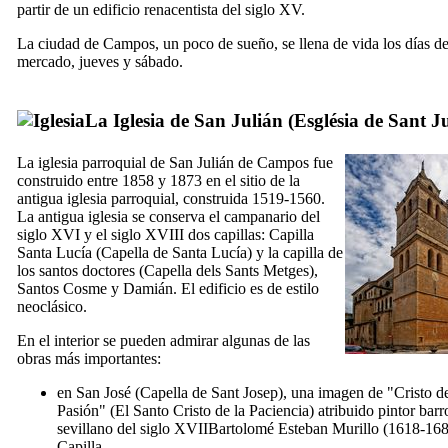
partir de un edificio renacentista del siglo
XV
.
La ciudad de
Campos
, un poco de sueño, se llena de vida los días d
mercado, jueves y sábado.
La Iglesia de San Julián (
Església de Sant Ju
La iglesia parroquial de San Julián de
Campos
fue
construido entre 1858 y 1873 en el sitio de la
antigua iglesia parroquial, construida 1519-1560.
La antigua iglesia se conserva el campanario del
siglo
XVI
y el siglo
XVIII
dos capillas: Capilla
Santa Lucía (
Capella de Santa Lucía
) y la capilla de
los santos doctores (
Capella dels Sants Metges
),
Santos Cosme y Damián. El edificio es de estilo
neoclásico.
En el interior se pueden admirar algunas de las
obras más importantes:
en San José (
Capella de Sant Josep
), una imagen de "
Cristo de
Pasión
" (
El Santo Cristo de la Paciencia
) atribuido pintor bar
sevillano del siglo
XVII
Bartolomé Esteban Murillo
(1618-168
Capilla