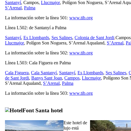
Santanyí
,
Campos
,
Llucmajor
,
Polígon Son Noguera
,
S’Arenal
Aqua
S’Arenal
,
Palma
La información sobre la línea 501:
www.tib.org
Línea L502: de
Santanyí
a
Palma
Santanyí
,
Es Llombards
,
Ses Salines
,
Colonia de Sant Jordi
,
Campos
Llucmajor
,
Polígon Son Noguera
,
S’Arenal
Aqualand,
S’Arenal
,
Pa
La información sobre la línea 502:
www.tib.org
Línea L503:
Cala Figuera
en
Palma
Cala Figuera
,
Cala Santanyí
,
Santanyí
,
Es Llombards
,
Ses Salines
,
C
de Sant Jordi
,
Banys Sant Joan
,
Campos
,
Llucmajor
,
Polígono Son 
S’Arenal
Aqualand,
S’Arenal
,
Palma
La información sobre la línea 503:
www.tib.org
Font Santa
hotel
Este hotel de
lujo está