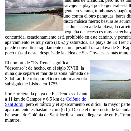
naturales de Mallorca, pero no es un
salvaje: la playa por lo general está 
gente en verano, tumbonas y pagó a
uno contra el otro paraguas, bares di
disco música fuerte; basura se acum
las dunas cerca de la playa, la carret
pequeña de acceso es muy estrecha
concurrida, estacionamiento está prohibido en este camino, y permiti
aparcamiento es muy caro (10 €) y saturados. La playa de
Es Trenc
c
puede convertirse rápidamente en una pesadilla. La playa de
Sa Rapi
poco más al oeste, después de la aldea de
Ses Covetes
es más tranqui
El nombre de "
Es Trenc
" significa
"
descanso"
: de hecho, en el siglo
XVIII
, la
duna que separa el mar de la zona húmeda de
Salobrar
, fue roto por el terremoto maremoto
subsiguiente Lisboa en 1755.
Por carretera, la playa de
Es Trenc
es distante
a 11 km de
Campos
y 6,5 km de
Colònia de
Sant Jordi
, pero el tráfico y el aparcamiento es difícil, la mayor parte
aparcamiento es bastante caro (6 €). Desde el norte-oeste de la ciuda
balnearia de
Colònia de Sant Jordi
, se puede llegar a pie en
Es Trenc
minutos.