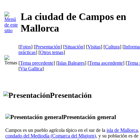
La ciudad de Campos en
Mallorca
[
Fotos
] [
Presentación
] [
Situación
] [
Visitas
] [
Cultura
] [
Informa
prácticas
] [
Otros temas
]
[
Tema precedente
] [
Islas Baleares
] [
Tema ascendente
] [
Tema s
[
Via Gallica
]
Presentación
Presentación general
Campos
es un pueblo agrícola típico en el sur de la
isla de Mallorca
,
condado del Mediodía (
Comarca del Migjorn
)
, y su población es de