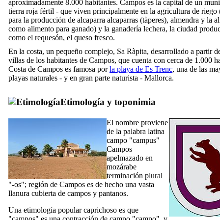
aproximadamente 8.000 habitantes.
Campos
es la capital de un muni
tierra roja fértil - que viven principalmente en la agricultura de riego 
para la producción de alcaparra alcaparras (
tàperes
), almendra y la al
como alimento para ganado) y la ganadería lechera, la ciudad produ
como el
requesón
, el queso fresco.
En la costa, un pequeño complejo,
Sa Ràpita
, desarrollado a partir d
villas de los habitantes de
Campos
, que cuenta con cerca de 1.000 ha
Costa de
Campos
es famosa por
la playa de
Es Trenc
, una de las ma
playas naturales - y en gran parte naturista - Mallorca.
Etimología y toponimia
El nombre proviene
de la palabra latina
campo "
campus
"
Campos
apelmazado en
mozárabe
terminación plural
"-os"; región de
Campos
es de hecho una vasta
llanura cubierta de campos y pantanos.
Una etimología popular caprichoso es que
"
campos
" es una contracción de campo "
campo
", y