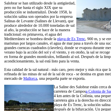
Salobrar
se han utilizado desde la antigüedad,
pero no fue hasta el siglo
XIX
que su
producción se industrializó. Desde 1958, la
solución salina son operados por la empresa
Salinas de Levante (
Salines de Llevant
), que
produce alrededor de 10.000 toneladas de sal
al año, la producción se hace de la manera
tradicional: en primavera, el agua del
Mediterráneo se bombea desde la
playa de
Es Trenc
, 900 m, y se env
marismas por largos canales, el agua de mar pasa a través de una su
grandes cuencas cuadrados (claveles), donde se evapora durante me
verano bajo la acción del sol y el viento, y en otoño, la sal se recoge
en forma de grandes montículos, brillando al sol. Después de la limp
acondicionamiento, la sal está listo para la venta.
Esta calidad de la sal natural - más caro, pero mejor y más rica que la
refinada de las minas de sal de la sal de roca - se destina en gran me
mercado de
Mallorca
, una pequeña parte se exporta.
La
Saline des Salobrar
están cerca de
carretera de
Campos
a Colonia de Sa
4 km antes de la
Colònia
, una peque
carretera gira a la derecha en direcci
playa de
Es Trenc
, la solución salin
después de la bifurcación. Un pequ