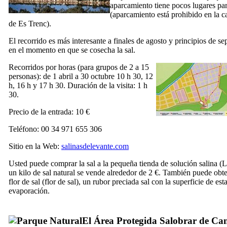
aparcamiento tiene pocos lugares pa
(aparcamiento está prohibido en la ca
de Es Trenc
).
El recorrido es más interesante a finales de agosto y principios de se
en el momento en que se cosecha la sal.
Recorridos por horas (para grupos de 2 a 15
personas): de 1 abril a 30 octubre 10 h 30, 12
h, 16 h y 17 h 30. Duración de la visita: 1 h
30.
Precio de la entrada: 10 €
Teléfono: 00 34 971 655 306
Sitio en la Web:
salinasdelevante.com
Usted puede comprar la sal a la pequeña tienda de solución salina (
L
un kilo de sal natural se vende alrededor de 2 €. También puede obte
flor de sal (
flor de sal
), un rubor preciada sal con la superficie de es
evaporación.
El Área Protegida
Salobrar de Ca