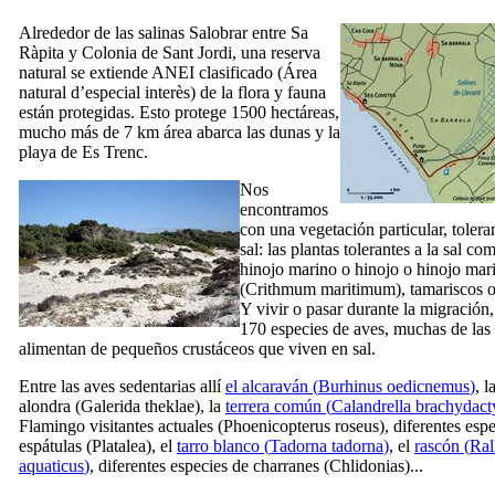
Alrededor de las salinas
Salobrar
entre
Sa
Ràpita
y
Colonia de Sant Jordi
, una reserva
natural se extiende ANEI clasificado (
Área
natural d’especial interès
) de la flora y fauna
están protegidas. Esto protege 1500 hectáreas,
mucho más de 7 km área abarca las dunas y la
playa de
Es Trenc
.
Nos
encontramos
con una vegetación particular, toleran
sal: las plantas tolerantes a la sal co
hinojo marino o hinojo o hinojo mar
(
Crithmum maritimum
), tamariscos 
Y vivir o pasar durante la migración,
170 especies de aves, muchas de las 
alimentan de pequeños crustáceos que viven en sal.
Entre las aves sedentarias allí
el alcaraván (
Burhinus oedicnemus
)
, l
alondra (
Galerida theklae
), la
terrera común (
Calandrella brachydact
Flamingo visitantes actuales (
Phoenicopterus roseus
), diferentes esp
espátulas (
Platalea
), el
tarro blanco (
Tadorna tadorna
)
, el
rascón (
Ral
aquaticus
)
, diferentes especies de charranes (
Chlidonias
)...