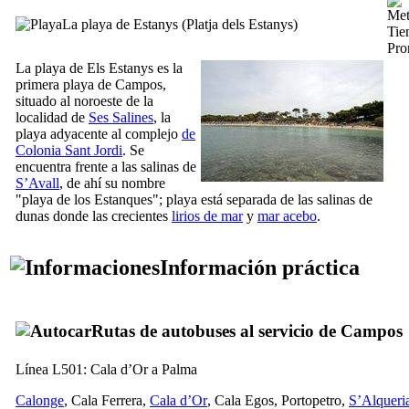
La playa de
Estanys
(
Platja dels Estanys
)
Tie
Pro
La playa de
Els Estanys
es la
primera playa de
Campos
,
situado al noroeste de la
localidad de
Ses Salines
, la
playa adyacente al complejo
de
Colonia Sant Jordi
. Se
encuentra frente a las salinas de
S’Avall
, de ahí su nombre
"playa de los Estanques"; playa está separada de las salinas de
dunas donde las crecientes
lirios de mar
y
mar acebo
.
Información práctica
Rutas de autobuses al servicio
de Campos
Línea L501:
Cala d’Or
a
Palma
Calonge
,
Cala Ferrera
,
Cala d’Or
,
Cala Egos
,
Portopetro
,
S’Alqueri