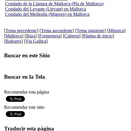
Condado de la Llanura de Mallorca (Pla de Mallorca)
Condado del Levante (Llevant) en Mallorca
Condado del Mediodía (Migjorn) en Mallorca
[
Tema precedente
] [
Tema ascendente
] [
Tema siguiente
] [
Minorca
]
[
Mallorca
] [
Ibiza
] [
Formentera
] [
Cabrera
] [
Página de inicio
]
[
Baleares
] [
Via Gallica
]
Buscar en este Sitio
Buscar en la Tela
Recomendar esta página
Recomendar este sitio
Traducir esta página