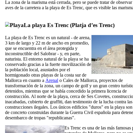
La zona de la marisma está cerrada, pero se puede tratar de observar 
aves de la carretera a la playa de
Es Trenc
, que es visible las marisma
La playa
Es Trenc
(
Platja d’es Trenc
)
La playa de
Es Trenc
es un natural - de arena,
3 km de largo y 22 m de ancho en promedio,
que se encuentra en el área protegida y
inconstructible del
Salobrar
- y, en parte,
naturista
. El entorno natural de la playa se ha
conservado gracias a la fuerte movilización de
la población local, asustados por el
hormigonado otras playas de la costa sur de
Mallorca en cuanto a
Arenal
o
Cales de Mallorca
, proyectos de
transformación de la zona, un campo de golf y un gran centro turísti
detenidos, mientras que se había concedido la primera licencia de
construcción. Al norte de la playa, cerca de
Ses Covetes
, construcci
inacabadas, cubierto de graffiti, dan testimonio de la lucha contra las
construcciones ilegales. Los únicos edificios "duros" en la playa so
de concreto construidas durante la Guerra Civil española para detene
desembarco de tropas "republicanas".
Es Trenc
es una de las más famosas 