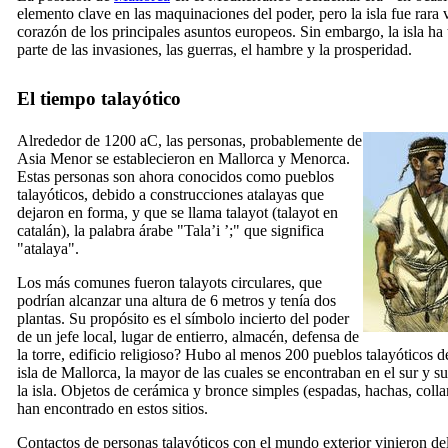
elemento clave en las maquinaciones del poder, pero la isla fue rara 
corazón de los principales asuntos europeos. Sin embargo, la isla ha 
parte de las invasiones, las guerras, el hambre y la prosperidad.
El tiempo talayótico
Alrededor de 1200 aC, las personas, probablemente de
Asia Menor se establecieron en Mallorca y Menorca.
Estas personas son ahora conocidos como pueblos
talayóticos, debido a construcciones atalayas que
dejaron en forma, y que se llama talayot
(talayot
en
catalán), la palabra árabe "
Tala’i ’
;" que significa
"atalaya".
Los más comunes fueron talayots circulares, que
podrían alcanzar una altura de 6 metros y tenía dos
plantas. Su propósito es el símbolo incierto del poder
de un jefe local, lugar de entierro, almacén, defensa de
la torre, edificio religioso? Hubo al menos 200 pueblos talayóticos d
isla de Mallorca, la mayor de las cuales se encontraban en el sur y su
la isla. Objetos de cerámica y bronce simples (espadas, hachas, collar
han encontrado en estos sitios.
Contactos de personas talayóticos con el mundo exterior vinieron de