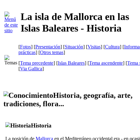
La isla de Mallorca en las
Islas Baleares - Historia
[
Fotos
] [
Presentación
] [
Situación
] [
Visitas
] [
Cultura
] [
Informa
prácticas
] [
Otros temas
]
[
Tema precedente
] [
Islas Baleares
] [
Tema ascendente
] [
Tema s
[
Via Gallica
]
Historia, geografía, arte,
tradiciones, flora...
Historia
La posición de
Mallorca
en el Mediterráneo occidental era - en ocas