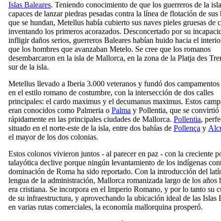
Islas Baleares
. Teniendo conocimiento de que los guerreros de la isl
capaces de lanzar piedras pesadas contra la línea de flotación de sus
que se hundan,
Metel
lus
había cubierto sus naves pieles gruesas de 
inventando los primeros acorazados. Desconcertado por su incapaci
infligir daños serios, guerreros Baleares habían huido hacia el interio
que los hombres que avanzaban
Metelo
. Se cree que los romanos
desembarcaron en la isla de Mallorca, en la zona de la
Platja des Tre
sur de la isla.
Metel
lus
llevado a Iberia 3.000 veteranos y fundó dos campamentos 
en el estilo romano de costumbre, con la intersección de dos calles
principales: el
cardo maximus
y el
decumanus maximus
. Estos cam
eran conocidos como
Palmeria
o
Palma
y
Pollentia
, que se convirtió
rápidamente en las principales ciudades de Mallorca.
Pollentia
, perf
situado en el norte-este de la isla, entre dos bahías de
Pollença
y
Alc
el mayor de los dos colonias.
Estos colonos vivieron juntos - al parecer en paz - con la creciente 
talayótica declive porque ningún levantamiento de los indígenas cont
dominación de Roma ha sido reportado. Con la introducción del lat
lengua de la administración, Mallorca romanizada largo de los años h
era cristiana. Se incorpora en el Imperio Romano, y por lo tanto su c
de su infraestructura, y aprovechando la ubicación ideal de las Islas 
en varias rutas comerciales, la economía mallorquina prosperó.