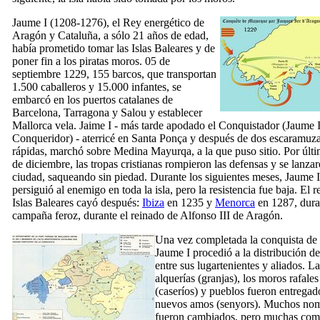
Jaume
I
(1208-1276), el Rey energético de
Aragón y Cataluña, a sólo 21 años de edad,
había prometido tomar las Islas Baleares y de
poner fin a los piratas moros. 05 de
septiembre 1229, 155 barcos, que transportan
1.500 caballeros y 15.000 infantes, se
embarcó en los puertos catalanes de
Barcelona, Tarragona y Salou y establecer
Mallorca vela. Jaime
I
- más tarde apodado el Conquistador (
Jaume
Conqueridor
) - aterricé en
Santa Ponça
y después de dos escaramuz
rápidas, marchó sobre
Medina Mayurqa
, a la que puso sitio. Por últ
de diciembre, las tropas cristianas rompieron las defensas y se lanzar
ciudad, saqueando sin piedad. Durante los siguientes meses,
Jaume
I
persiguió al enemigo en toda la isla, pero la resistencia fue baja. El r
Islas Baleares cayó después:
Ibiza
en 1235 y
Menorca
en 1287, dura
campaña feroz, durante el reinado de Alfonso
III
de Aragón.
Una vez completada la conquista de
Jaume
I
procedió a la
distribución de 
entre sus lugartenientes y aliados. La
alquerías
(granjas), los moros
rafales
(caseríos) y pueblos fueron entregad
nuevos amos (
senyors
). Muchos no
fueron cambiados, pero muchas com