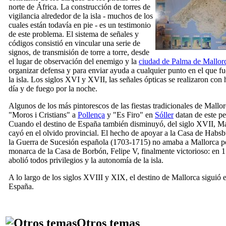
norte de África. La construcción de torres de
vigilancia alrededor de la isla - muchos de los
cuales están todavía en pie - es un testimonio
de este problema. El sistema de señales y
códigos consistió en vincular una serie de
signos, de transmisión de torre a torre, desde
el lugar de observación del enemigo y la
ciudad de
Palma
de Mallor
organizar defensa y para enviar ayuda a cualquier punto en el que f
la isla. Los siglos
XVI
y
XVII
, las señales ópticas se realizaron co
día y de fuego por la noche.
Algunos de los más pintorescos de las fiestas tradicionales de Mall
"
Moros i Cristians
" a
Pollença
y "
Es Firo
" en
Sóller
datan de este pe
Cuando el destino de España también disminuyó, del siglo
XVII
, M
cayó en el olvido provincial. El hecho de apoyar a la Casa de Habs
la Guerra de Sucesión española (1703-1715) no amaba a Mallorca po
monarca de la Casa de Borbón,
Felipe
V
, finalmente victorioso: en 
abolió todos privilegios y la autonomía de la isla.
A lo largo de los siglos
XVIII
y
XIX
, el destino de Mallorca siguió e
España.
Otros temas