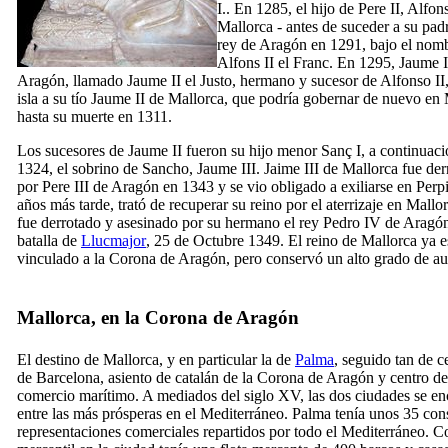
I.
. En 1285, el hijo de
Pere
II
, Alfon
Mallorca - antes de suceder a su pa
rey de Aragón en 1291, bajo el nom
Alfons
II
el Franc
. En 1295,
Jaume
Aragón, llamado
Jaume
II
el Justo
, hermano y sucesor de Alfonso
II
isla a su tío
Jaume
II
de Mallorca, que podría gobernar de nuevo en 
hasta su muerte en 1311.
Los sucesores de
Jaume
II
fueron su hijo menor
Sanç
I
, a continuaci
1324, el sobrino de Sancho,
Jaume
III
. Jaime
III
de Mallorca fue de
por
Pere
III
de Aragón en 1343 y se vio obligado a exiliarse en Perp
años más tarde, trató de recuperar su reino por el aterrizaje en Mallo
fue derrotado y asesinado por su hermano el rey Pedro
IV
de Aragón
batalla de
Llucmajor
, 25 de Octubre 1349. El reino de Mallorca ya e
vinculado a la Corona de Aragón, pero conservó un alto grado de a
Mallorca, en la Corona de Aragón
El destino de Mallorca, y en particular la de
Palma
, seguido tan de c
de Barcelona, asiento de catalán de la Corona de Aragón y centro de
comercio marítimo. A
mediados
del siglo
XV
, las dos ciudades se e
entre las más prósperas en el Mediterráneo.
Palma
tenía unos 35 con
representaciones comerciales repartidos por todo el Mediterráneo.