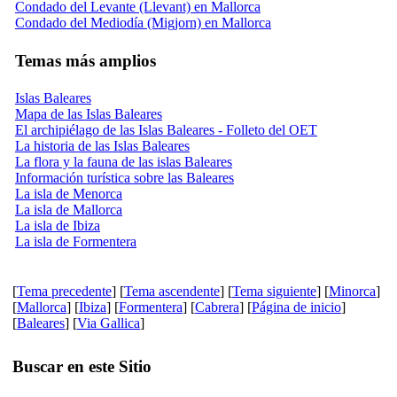
Condado del Levante (Llevant) en Mallorca
Condado del Mediodía (Migjorn) en Mallorca
Temas más amplios
Islas Baleares
Mapa de las Islas Baleares
El archipiélago de las Islas Baleares - Folleto del OET
La historia de las Islas Baleares
La flora y la fauna de las islas Baleares
Información turística sobre las Baleares
La isla de Menorca
La isla de Mallorca
La isla de Ibiza
La isla de Formentera
[
Tema precedente
] [
Tema ascendente
] [
Tema siguiente
] [
Minorca
]
[
Mallorca
] [
Ibiza
] [
Formentera
] [
Cabrera
] [
Página de inicio
]
[
Baleares
] [
Via Gallica
]
Buscar en este Sitio