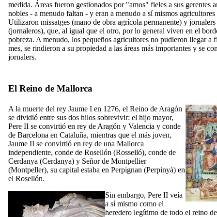
medida. Áreas fueron gestionados por "
amos"
fieles a sus gerentes 
nobles - a menudo faltan - y eran a menudo a sí mismos agricultores 
Utilizaron
m
issatges
(mano de obra agrícola permanente) y
jornalers
(jornaleros), que, al igual que el otro, por lo general viven en el bord
pobreza. A menudo, los pequeños agricultores no pudieron llegar a f
mes, se rindieron a su propiedad a las áreas más importantes y se con
jornalers
.
El Reino de Mallorca
A la muerte del rey
Jaume
I
en 1276, el Reino de Aragón
se dividió entre sus dos hilos sobrevivir: el hijo mayor,
Pere
II
se convirtió en rey de Aragón y Valencia y conde
de Barcelona en Cataluña, mientras que el más joven,
Jaume
II
se convirtió en rey de una Mallorca
independiente, conde de Rosellón (
Rosselló
), conde de
Cerdanya (
Cerdanya
) y Señor de Montpellier
(
Montpeller
), su capital estaba en Perpignan (
Perpinyà
) en
el Rosellón.
Sin embargo,
Pere
II
veía
a sí mismo como el
heredero legítimo de todo el reino d