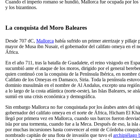
Cuando el imperio romano se hundió, Mallorca fue ocupada por los
y los bizantinos.
La conquista del Moro Baleares
Desde 707 dC,
Mallorca
había sufrido un primer aterrizaje y pillaje p
mayor de
Musa ibn Nusair
, el gobernador del califato omeya en el n
África.
En el año 711, tras la batalla de
Guadalete
, el reino visigodo en Esp
sucumbió ante el ataque de los moros, dirigido por el general bereber
quien continuó con la conquista de la Península Ibérica, en nombre 
Califato de los Omeyas en Damasco, Siria. Toda la península estuvo
dominio musulmán en el nombre de
Al Andalus
, excepto una región
a lo largo de la costa atlántica (norte-oeste), las Islas Baleares, se ais
sumió en una crisis económica y demográfica.
Sin embargo Mallorca no fue conquistada por los árabes antes del s
gobernador del califato omeya en el norte de África,
Hicham El Kha
llegó por primera vez en Mallorca, cuando sus barcos fueron desviad
isla por una tormenta, cuando fue a la Meca. Después de eso, la isla
por muchas incursiones hasta convencer al emir de Córdoba conquis
nombrado capitán de una flota de invasión que tuvo el
archipiélago 