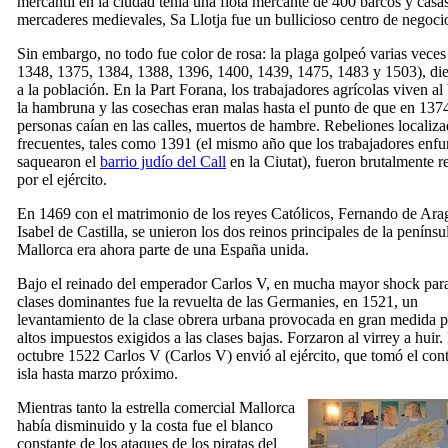
mercantil en la ciudad tenía una flota mercante de 400 barcos y casa
mercaderes medievales,
Sa Llotja
fue un bullicioso centro de negoci
Sin embargo, no todo fue color de rosa: la plaga golpeó varias veces
1348, 1375, 1384, 1388, 1396, 1400, 1439, 1475, 1483 y 1503), d
a la población. En la
Part Forana
, los trabajadores agrícolas viven al
la hambruna y las cosechas eran malas hasta el punto de que en 1374
personas caían en las calles, muertos de hambre. Rebeliones localiza
frecuentes, tales como 1391 (el mismo año que los trabajadores enfu
saquearon el
barrio judío del
Call
en la
Ciutat
), fueron brutalmente r
por el ejército.
En 1469 con el matrimonio de los reyes Católicos, Fernando de Ara
Isabel de Castilla, se unieron los dos reinos principales de la penínsu
Mallorca era ahora parte de una España unida.
Bajo el reinado del emperador Carlos V, en mucha mayor shock para
clases dominantes fue la revuelta de las
Germanies
, en 1521, un
levantamiento de la clase obrera urbana provocada en gran medida p
altos impuestos exigidos a las clases bajas. Forzaron al virrey a huir.
octubre 1522 Carlos V (
Carlos
V
) envió al ejército, que tomó el cont
isla hasta marzo próximo.
Mientras tanto la estrella comercial Mallorca
había disminuido y la costa fue el blanco
constante de los ataques de los piratas del