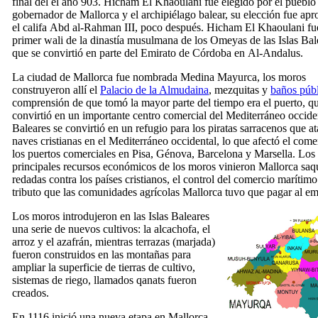
final del el año 903.
Hicham El Khaoulani
fue elegido por el puebl
gobernador de Mallorca y el archipiélago balear, su elección fue ap
el califa
Abd al-Rahman III
, poco después.
Hicham El Khaoulani
fu
primer
wali
de la dinastía musulmana de los Omeyas de las Islas Bal
que se convirtió en parte del Emirato de Córdoba en
Al-Andalus
.
La ciudad de Mallorca fue nombrada
Medina Mayurca
, los moros
construyeron allí el
Palacio de la Almudaina
, mezquitas y
baños púb
comprensión de que tomó la mayor parte del tiempo era el puerto, q
convirtió en un importante centro comercial del Mediterráneo occide
Baleares se convirtió en un refugio para los piratas sarracenos que a
naves cristianas en el Mediterráneo occidental, lo que afectó el come
los puertos comerciales en Pisa, Génova, Barcelona y Marsella. Los
principales recursos económicos de los moros vinieron Mallorca saqu
redadas contra los países cristianos, el control del comercio marítimo
tributo que las comunidades agrícolas Mallorca tuvo que pagar al em
Los moros introdujeron en las Islas Baleares
una serie de nuevos cultivos: la alcachofa, el
arroz y el azafrán, mientras terrazas (
marjada
)
fueron construidos en las montañas para
ampliar la superficie de tierras de cultivo,
sistemas de riego, llamados
qanats
fueron
creados.
En 1116 inició una nueva etapa en Mallorca,