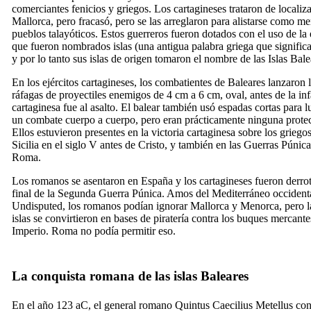
comerciantes fenicios y griegos. Los cartagineses trataron de localiz
Mallorca, pero fracasó, pero se las arreglaron para alistarse como me
pueblos talayóticos. Estos guerreros fueron dotados con el uso de la 
que fueron nombrados islas (una antigua palabra griega que significa 
y por lo tanto sus islas de origen tomaron el nombre de las Islas Bale
En los ejércitos cartagineses, los combatientes de Baleares lanzaron 
ráfagas de proyectiles enemigos de 4 cm a 6 cm, oval, antes de la inf
cartaginesa fue al asalto. El balear también usó espadas cortas para l
un combate cuerpo a cuerpo, pero eran prácticamente ninguna prote
Ellos estuvieron presentes en la victoria cartaginesa sobre los griego
Sicilia en el siglo
V
antes de Cristo, y también en las Guerras Púnica
Roma.
Los romanos se asentaron en España y los cartagineses fueron derrot
final de la Segunda Guerra Púnica. Amos del Mediterráneo occident
Undisputed, los romanos podían ignorar Mallorca y Menorca, pero l
islas se convirtieron en bases de piratería contra los buques mercante
Imperio. Roma no podía permitir eso.
La conquista romana de las islas Baleares
En el año 123 aC, el general romano
Quintus Caecilius Metellus
con