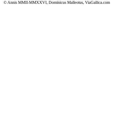
© Annis MMII-MMXXVI, Dominicus Malleotus, ViaGallica.com