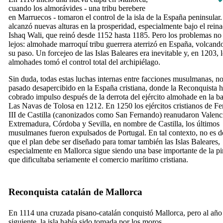
cuando los almorávides - una tribu berebere
en Marruecos - tomaron el control de la isla de la España peninsular.
alcanzó nuevas alturas en la prosperidad, especialmente bajo el rein
Ishaq Wali
, que reinó desde 1152 hasta 1185. Pero los problemas no
lejos: almohade marroquí tribu guerrera aterrizó en España, volcand
su paso. Un forcejeo de las Islas Baleares era inevitable y, en 1203, 
almohades tomó el control total del archipiélago.
Sin duda, todas estas luchas internas entre facciones musulmanas, n
pasado desapercibido en la España cristiana, donde la
Reconquista
h
cobrado impulso después de la derrota del ejército almohade en la ba
Las Navas de Tolosa
en 1212. En 1250 los ejércitos cristianos de F
III
de Castilla (canonizados como San Fernando) reanudaron Valenc
Extremadura, Córdoba y Sevilla, en nombre de Castilla, los últimos
musulmanes fueron expulsados de Portugal. En tal contexto, no es d
que el plan debe ser diseñado para tomar también las Islas Baleares,
especialmente en Mallorca sigue siendo una base importante de la pir
que dificultaba seriamente el comercio marítimo cristiana.
Reconquista catalán de Mallorca
En 1114 una cruzada pisano-catalán conquistó Mallorca, pero al año
siguiente, la isla había sido tomada por los moros.