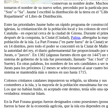
conservan su nombre árabe. Muchos
tomaron el nombre de su nuevo señor, precedido por la partícula pos
"
Son
" o "
Sa
".
Jaume
I
escribió la distribución de la tierra en el "
Llib
Repartiment
" el Libro de Distribución.
Entre las prioridades
Jaume
hubo un rápido programa de construcci
iglesias, la cristianización de la población local y los colonos de env
Cataluña - en especial cerca de la ciudad de Girona. Durante el prim
después de la conquista, la
Ciutat
(Ciudad),
Palma
, albergaba la may
población de la isla. La
Part Forana
("en parte fuera" de la
Ciutat
) s
en 14 distritos, pero todo el poder se concentró en la
Ciutat
de
Mallo
la autoridad del rey, el diario gubernamental fue proporcionado por s
Jurats
, o "jueces". En 1382 (algunas fuentes dicen que en 1447) un
sistema de gobierno de la isla fue presentado, llamado "
Sac i Sort
" (
Suerte). En otras palabras, los nombres de los seis candidatos a ser
Jurats
para los próximos 12 meses se seleccionaron al azar cuatro bol
sistema se mantendría más o menos en uso hasta 1715.
Colonos cristianos catalanes impusieron su religión, su idioma y sus
costumbres a la isla, y la mayoría de la población musulmana fue esc
Los que no habían huido, ni aceptado este destino, tenía sólo una op
verdadera: renunciar Islam.
En la
Part Forana
granjas fueron designados como posesiones (
posse
fueron la base de la economía agrícola, que la isla era dependen en 