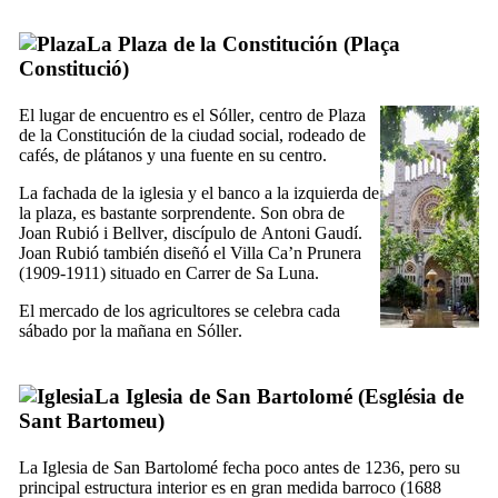
La Plaza de la Constitución (
Plaça
Constitució
)
El lugar de encuentro es el
Sóller
,
centro de
Plaza
de la Constitución
de la ciudad social, rodeado de
cafés, de plátanos y una fuente en su centro.
La fachada de la iglesia y el banco a la izquierda de
la plaza, es bastante sorprendente. Son obra de
Joan Rubió i Bellver
, discípulo de
Antoni Gaudí
.
Joan Rubió
también diseñó el Villa
Ca’n Prunera
(1909-1911) situado en
Carrer de Sa Luna
.
El mercado de los agricultores se celebra cada
sábado por la mañana en
Sóller
.
La Iglesia de San Bartolomé (
Església de
Sant Bartomeu
)
La Iglesia de San Bartolomé fecha poco antes de 1236, pero su
principal estructura interior es en gran medida barroco (1688