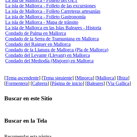
La isla de Mallorca - Folleto del OET
La isla de Mallorca - Folleto de las excursiones
La isla de Mallorca - Folleto Carreteras artesanías
La isla de Mallorca - Folleto Gastronomía
La isla de Mallorca - Mapa de tránsito
La isla de Mallorca en las Islas Baleares - Historia
Condado de Palma en Mallorca
Condado de la Serra de Tramuntana en Mallorca
Condado del Raiguer en Mallorca
Condado de la Llanura de Mallorca (Pla de Mallorca)
Condado del Levante (Llevant) en Mallorca
Condado del Mediodía (Migjorn) en Mallorca
[
Tema ascendente
] [
Tema siguiente
] [
Minorca
] [
Mallorca
] [
Ibiza
]
[
Formentera
] [
Cabrera
] [
Página de inicio
] [
Baleares
] [
Via Gallica
]
Buscar en este Sitio
Buscar en la Tela
Recomendar esta página