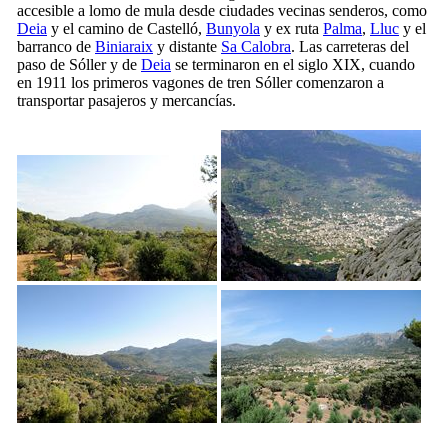
accesible a lomo de mula desde ciudades vecinas senderos, como
Deia
y el camino de
Castelló
,
Bunyola
y ex ruta
Palma
,
Lluc
y el
barranco de
Biniaraix
y distante
Sa Calobra
. Las carreteras del
paso de
Sóller
y de
Deia
se terminaron en el siglo
XIX
, cuando
en 1911 los primeros vagones de tren
Sóller
comenzaron a
transportar pasajeros y mercancías.