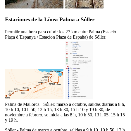
Estaciones de la Línea
Palma
a
Sóller
Permitir una hora para cubrir los 27 km entre
Palma
(
Estació
Plaça d’Espanya
/
Estacion Plaza de España
) de
Sóller
.
Palma de Mallorca
-
Sóller
: marzo a octubre, salidas diarias a 8 h,
10 h 10, 10 h 50, 12 h 15, 13 h 30, 15 h 10 y 19 h 30, de
noviembre a febrero, se inicia a las 8 h, 10 h 50, 13 h 05, 15 h 15
y 19 h.
Sóller
-
Palma
de marzo a octubre, salidas a 9 h 10, 10 h 50, 12 h