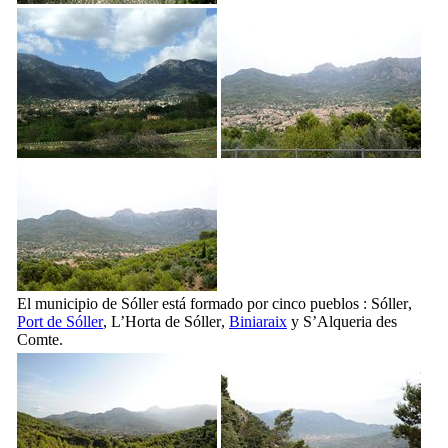
El municipio de
Sóller
está formado por cinco pueblos :
Sóller
,
Port de Sóller
,
L’Horta de Sóller
,
Biniaraix
y
S’Alqueria des
Comte
.