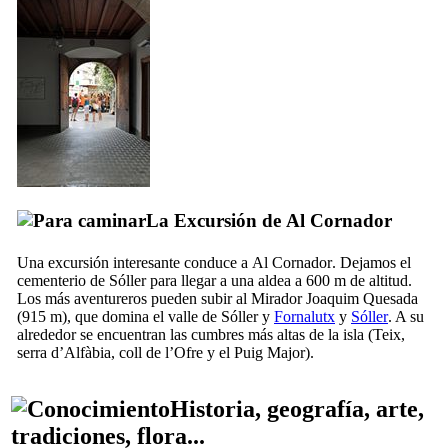
La Excursión de
Al Cornador
Una excursión interesante conduce a
Al Cornador
. Dejamos el
cementerio de
Sóller
para llegar a una aldea a 600 m de altitud.
Los más aventureros pueden subir al
Mirador Joaquim Quesada
(915 m), que domina el valle de
Sóller
y
Fornalutx
y
Sóller
. A su
alrededor se encuentran las cumbres más altas de la isla (
Teix
,
serra d’Alfàbia
,
coll de l’Ofre
y el
Puig Major
).
Historia, geografía, arte,
tradiciones, flora...