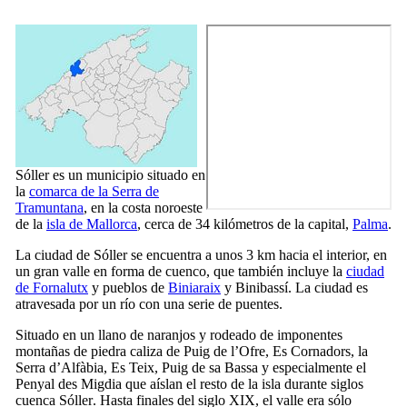
Sóller
es un municipio situado en
la
comarca de la
Serra de
Tramuntana
, en la costa noroeste
de la
isla de Mallorca
, cerca de 34 kilómetros de la capital,
Palma
.
La ciudad de
Sóller
se encuentra a unos 3 km hacia el interior, en
un gran valle en forma de cuenco, que también incluye la
ciudad
de
Fornalutx
y pueblos de
Biniaraix
y
Binibassí
. La ciudad es
atravesada por un río con una serie de puentes.
Situado en un llano de naranjos y rodeado de imponentes
montañas de piedra caliza de
Puig de l’Ofre
,
Es Cornadors
, la
Serra d’Alfàbia
,
Es Teix
,
Puig de sa Bassa
y especialmente el
Penyal des Migdia
que aíslan el resto de la isla durante siglos
cuenca
Sóller
. Hasta finales del siglo
XIX
, el valle era sólo