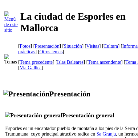
La ciudad de Esporles en
Mallorca
[
Fotos
] [
Presentación
] [
Situación
] [
Visitas
] [
Cultura
] [
Informa
prácticas
] [
Otros temas
]
[
Tema precedente
] [
Islas Baleares
] [
Tema ascendente
] [
Tema s
[
Via Gallica
]
Presentación
Presentación general
Esporles
es un encantador pueblo de montaña a los pies de la
Serra 
Tramuntana
, cuyo principal atractivo radica en
Sa Granja
, un hermo