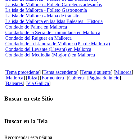
La isla de Mallorca - Folleto Carreteras artesanías
La isla de Mallorca - Folleto Gastronomía
La isla de Mallorca - Mapa de tránsito
La isla de Mallorca en las Islas Baleares - Historia
Condado de Palma en Mallorca
Condado de la Serra de Tramuntana en Mallorca
Condado del Raiguer en Mallorca
Condado de la Llanura de Mallorca (Pla de Mallorca)
Condado del Levante (Llevant) en Mallorca
Condado del Mediodía (Migjorn) en Mallorca
[
Tema precedente
] [
Tema ascendente
] [
Tema siguiente
] [
Minorca
]
[
Mallorca
] [
Ibiza
] [
Formentera
] [
Cabrera
] [
Página de inicio
]
[
Baleares
] [
Via Gallica
]
Buscar en este Sitio
Buscar en la Tela
Recomendar esta página