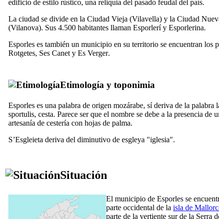
edificio de estilo rústico, una reliquia del pasado feudal del país.
La ciudad se divide en la Ciudad Vieja (
Vilavella
) y la Ciudad Nuev
(
Vilanova
). Sus 4.500 habitantes llaman
Esporlerí
y
Esporlerina
.
Esporles
es también un municipio en su territorio se encuentran los 
Rotgetes
,
Ses Canet
y
Es Verger
.
Etimología y toponimia
Esporles
es una palabra de origen mozárabe, sí deriva de la palabra l
sportulis
, cesta. Parece ser que el nombre se debe a la presencia de 
artesanía de cestería con hojas de palma.
S’Esgleieta
deriva del diminutivo de
esgleya
"iglesia".
Situación
El municipio de
Esporles
se encuentr
parte occidental de la
isla de Mallorc
parte de la vertiente sur de la
Serra d