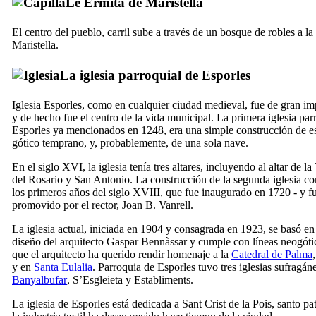
Le Ermita de
Maristella
El centro del pueblo, carril sube a través de un bosque de robles a la
Maristella
.
La iglesia parroquial de
Esporles
Iglesia
Esporles
, como en cualquier ciudad medieval, fue de gran im
y de hecho fue el centro de la vida municipal. La primera iglesia par
Esporles
ya mencionados en 1248, era una simple construcción de es
gótico temprano, y, probablemente, de una sola nave.
En el siglo
XVI
, la iglesia tenía tres altares, incluyendo al altar de la
del Rosario
y
San Antonio
. La construcción de la segunda iglesia 
los primeros años del siglo
XVIII
, que fue inaugurado en 1720 - y f
promovido por el rector,
Joan B. Vanrell
.
La iglesia actual, iniciada en 1904 y consagrada en 1923, se basó en
diseño del arquitecto
Gaspar Bennàssar
y cumple con líneas neogótic
que el arquitecto ha querido rendir homenaje a la
Catedral de
Palma
y en
Santa Eulalia
. Parroquia de
Esporles
tuvo tres iglesias sufragán
Banyalbufar
,
S’Esgleieta
y
Establiments
.
La iglesia de
Esporles
está dedicada a
Sant Crist de la Pois
, santo pa