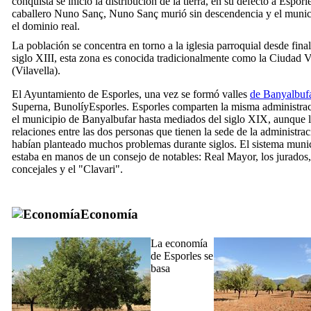
conquista se inició la distribución de la tierra, en su defecto a
Esporl
caballero
Nuno Sanç
,
Nuno Sanç
murió sin descendencia y el munic
el dominio real.
La población se concentra en torno a la iglesia parroquial desde final
siglo
XIII
, esta zona es conocida tradicionalmente como la Ciudad V
(
Vilavella
).
El Ayuntamiento de
Esporles
, una vez se formó valles
de Banyalbuf
Superna
,
BunolíyEsporles
.
Esporles
comparten la misma administra
el municipio de
Banyalbufar
hasta
mediados
del siglo
XIX
, aunque 
relaciones entre las dos personas que tienen la sede de la administra
habían planteado muchos problemas durante siglos. El sistema muni
estaba en manos de un consejo de notables: Real Mayor, los jurados,
concejales y el "
Clavari
".
Economía
La economía
de
Esporles
se
basa