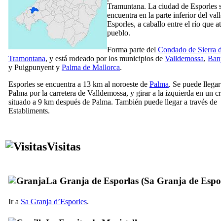
Tramuntana
. La ciudad de
Esporles
encuentra en la parte inferior del val
Esporles
, a caballo entre el río que a
pueblo.
Forma parte del
Condado de
Sierra 
Tramontana
, y está rodeado por los municipios de
Valldemossa
,
Ban
y
Puigpunyent
y
Palma de Mallorca
.
Esporles
se encuentra a 13 km al noroeste de
Palma
. Se puede llega
Palma por la carretera de
Valldemossa
, y girar a la izquierda en un c
situado a 9 km después de Palma. También puede llegar a través de
Establiments
.
Visitas
La Granja de Esporlas (
Sa Granja de Espo
Ir a
Sa Granja d’Esporles
.