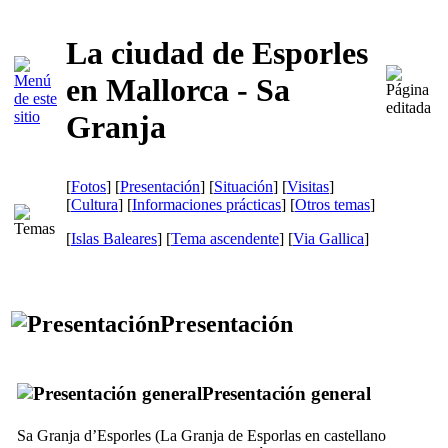
La ciudad de Esporles
en Mallorca - Sa
Granja
[
Fotos
] [
Presentación
] [
Situación
] [
Visitas
]
[
Cultura
] [
Informaciones prácticas
] [
Otros temas
]
[
Islas Baleares
] [
Tema ascendente
]
[
Via Gallica
]
Presentación
Presentación general
Sa Granja d’Esporles
(
La Granja de Esporlas
en castellano