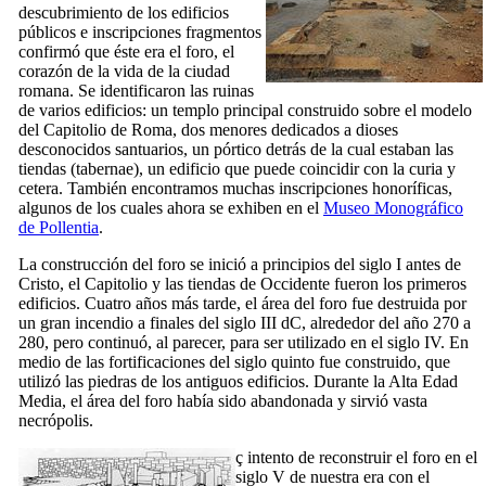
descubrimiento de los edificios
públicos e inscripciones fragmentos
confirmó que éste era el foro, el
corazón de la vida de la ciudad
romana. Se identificaron las ruinas
de varios edificios: un templo principal construido sobre el modelo
del Capitolio de Roma, dos menores dedicados a dioses
desconocidos santuarios, un pórtico detrás de la cual estaban las
tiendas (
tabernae
), un edificio que puede coincidir con la curia y
cetera. También encontramos muchas inscripciones honoríficas,
algunos de los cuales ahora se exhiben en el
Museo Monográfico
de Pollentia
.
La construcción del foro se inició a principios del siglo
I
antes de
Cristo, el Capitolio y las tiendas de Occidente fueron los primeros
edificios. Cuatro años más tarde, el área del foro fue destruida por
un gran incendio a finales del siglo
III
dC, alrededor del año 270 a
280, pero continuó, al parecer, para ser utilizado en el siglo
IV
. En
medio de las fortificaciones del siglo
quinto
fue construido, que
utilizó las piedras de los antiguos edificios. Durante la Alta Edad
Media, el área del foro había sido abandonada y sirvió vasta
necrópolis.
ç
intento de reconstruir el foro en el
siglo
V
de
nuestra era
con el