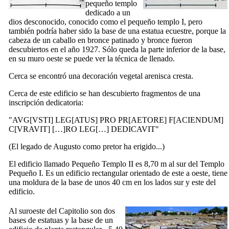
pequeño templo
dedicado a un
dios desconocido, conocido como el pequeño templo
I
, pero
también podría haber sido la base de una estatua ecuestre, porque la
cabeza de un caballo en bronce patinado y bronce fueron
descubiertos en el año 1927. Sólo queda la parte inferior de la base,
en su muro oeste se puede ver la técnica de llenado.
Cerca se encontró una decoración vegetal arenisca cresta.
Cerca de este edificio se han descubierto fragmentos de una
inscripción dedicatoria:
"AVG[VSTI] LEG[ATUS] PRO PR[AETORE] F[ACIENDUM]
C[VRAVIT] […]RO LEG[…] DEDICAVIT
"
(El legado de Augusto como pretor ha erigido...)
El edificio llamado Pequeño Templo
II
es 8,70 m al sur del Templo
Pequeño
I
. Es un edificio rectangular orientado de este a oeste, tiene
una moldura de la base de unos 40 cm en los lados sur y este del
edificio.
Al suroeste del Capitolio son dos
bases de estatuas y la base de un