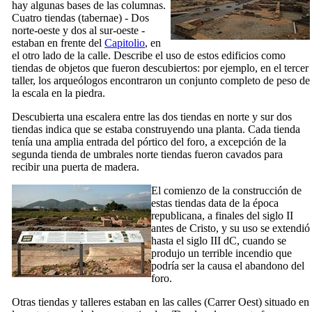
hay algunas bases de las columnas.
Cuatro tiendas (
tabernae
) - Dos
norte-oeste y dos al sur-oeste -
estaban en frente del
Capitolio
, en
el otro lado de la calle. Describe el uso de estos edificios como
tiendas de objetos que fueron descubiertos: por ejemplo, en el tercer
taller, los arqueólogos encontraron un conjunto completo de peso de
la escala en la piedra.
Descubierta una escalera entre las dos tiendas en norte y sur dos
tiendas indica que se estaba construyendo una planta. Cada tienda
tenía una amplia entrada del pórtico del foro, a excepción de la
segunda tienda de umbrales norte tiendas fueron cavados para
recibir una puerta de madera.
El comienzo de la construcción de
estas tiendas data de la época
republicana, a finales del siglo
II
antes de Cristo, y su uso se extendió
hasta el siglo
III dC
, cuando se
produjo un terrible incendio que
podría ser la causa el abandono del
foro.
Otras tiendas y talleres estaban en las calles (
Carrer Oest
) situado en