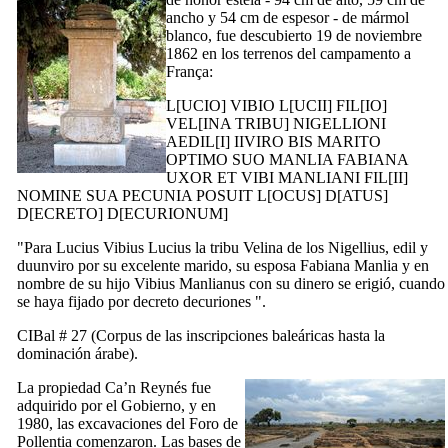
ancho y 54 cm de espesor - de mármol
blanco, fue descubierto 19 de noviembre
1862 en los terrenos del
campamento a
França
:
L[UCIO] VIBIO L[UCII] FIL[IO]
VEL[INA TRIBU] NIGELLIONI
AEDIL[I] IIVIRO BIS MARITO
OPTIMO SUO MANLIA FABIANA
UXOR ET VIBI MANLIANI FIL[II]
NOMINE SUA PECUNIA POSUIT L[OCUS] D[ATUS]
D[ECRETO] D[ECURIONUM]
"Para
Lucius Vibius Lucius
la tribu
Velina
de los
Nigellius
, edil y
duunviro por su excelente marido, su esposa
Fabiana Manlia
y en
nombre de su hijo
Vibius Manlianus
con su dinero se erigió, cuando
se haya fijado por decreto decuriones ".
CIBal # 27 (
Corpus de las inscripciones baleáricas hasta la
dominación árabe
).
La propiedad
Ca’n Reynés
fue
adquirido por el Gobierno, y en
1980, las excavaciones del Foro de
Pollentia
comenzaron. Las bases de