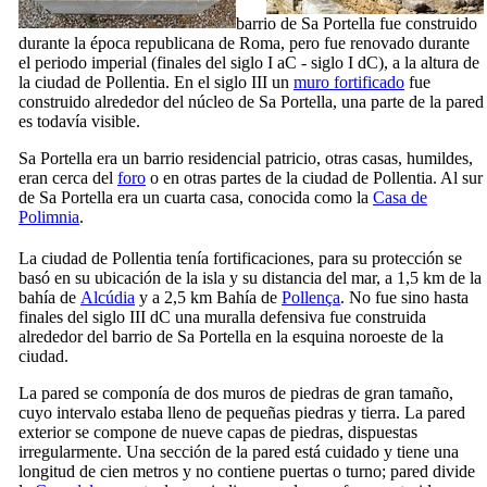
barrio de
Sa Portella
fue construido
durante la época republicana de Roma, pero fue renovado durante
el periodo imperial (finales del siglo
I
aC - siglo
I
dC), a la altura de
la ciudad de
Pollentia
. En el siglo
III
un
muro fortificado
fue
construido alrededor del núcleo de
Sa Portella
, una parte de la pared
es todavía visible.
Sa Portella
era un barrio residencial patricio, otras casas, humildes,
eran cerca del
foro
o en otras partes de la ciudad de
Pollentia
. Al sur
de
Sa Portella
era un cuarta casa, conocida como la
Casa de
Polimnia
.
La ciudad de
Pollentia
tenía fortificaciones, para su protección se
basó en su ubicación de la isla y su distancia del mar, a 1,5 km de la
bahía de
Alcúdia
y a 2,5 km Bahía de
Pollença
. No fue sino hasta
finales del siglo
III dC
una muralla defensiva fue construida
alrededor del barrio de
Sa Portella
en la esquina noroeste de la
ciudad.
La pared se componía de dos muros de piedras de gran tamaño,
cuyo intervalo estaba lleno de pequeñas piedras y tierra. La pared
exterior se compone de nueve capas de piedras, dispuestas
irregularmente. Una sección de la pared está cuidado y tiene una
longitud de cien metros y no contiene puertas o turno; pared divide