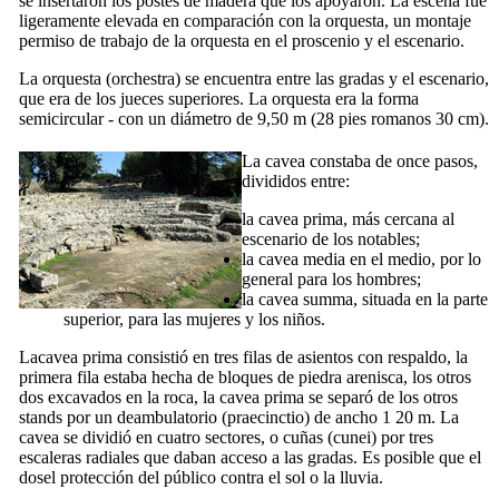
se insertaron los postes de madera que los apoyaron. La escena fue
ligeramente elevada en comparación con la orquesta, un montaje
permiso de trabajo de la orquesta en el proscenio y el escenario.
La orquesta (
orchestra
) se encuentra entre las gradas y el escenario,
que era de los jueces superiores. La orquesta era la forma
semicircular - con un diámetro de 9,50 m (28 pies romanos 30 cm).
La
cavea
constaba de once pasos,
divididos entre:
la
cavea
prima
, más cercana al
escenario de los notables;
la
cavea
media
en el medio, por lo
general para los hombres;
la
cavea
summa
, situada en la parte
superior, para las mujeres y los niños.
La
cavea prima
consistió en tres filas de asientos con respaldo, la
primera fila estaba hecha de bloques de piedra arenisca, los otros
dos excavados en la roca, la
cavea prima
se separó de los otros
stands por un deambulatorio (
praecinctio
) de ancho 1 20 m. La
cavea
se dividió en cuatro sectores, o cuñas (
cunei
) por tres
escaleras radiales que daban acceso a las gradas. Es posible que el
dosel protección del público contra el sol o la lluvia.