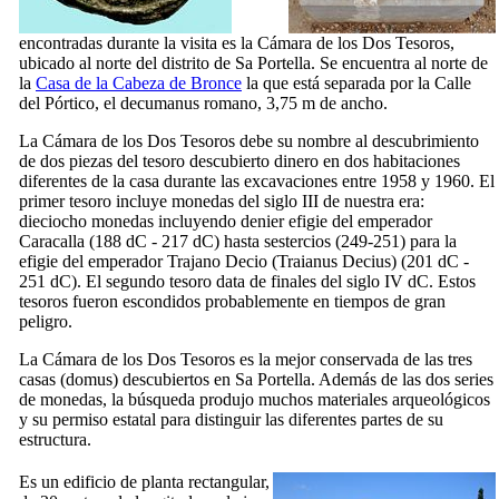
encontradas durante la visita es la Cámara de los Dos Tesoros,
ubicado al norte del distrito de
Sa Portella
. Se encuentra al norte de
la
Casa de la Cabeza de Bronce
la que está separada por la Calle
del Pórtico, el
decumanus
romano, 3,75 m de ancho.
La Cámara de los Dos Tesoros debe su nombre al descubrimiento
de dos piezas del tesoro descubierto dinero en dos habitaciones
diferentes de la casa durante las excavaciones entre 1958 y 1960. El
primer tesoro incluye monedas del siglo
III
de nuestra era:
dieciocho monedas incluyendo denier efigie del emperador
Caracalla (188 dC - 217 dC) hasta sestercios (249-251) para la
efigie del emperador Trajano Decio (
Traianus Decius
) (201 dC -
251 dC). El segundo tesoro data de finales del siglo
IV
dC. Estos
tesoros fueron escondidos probablemente en tiempos de gran
peligro.
La Cámara de los Dos Tesoros es la mejor conservada de las tres
casas (
domus
) descubiertos en
Sa Portella
. Además de las dos series
de monedas, la búsqueda produjo muchos materiales arqueológicos
y su permiso estatal para distinguir las diferentes partes de su
estructura.
Es un edificio de planta rectangular,