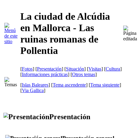
La ciudad de Alcúdia
en Mallorca - Las
ruinas romanas de
Pollentia
[
Fotos
] [
Presentación
] [
Situación
] [
Visitas
] [
Cultura
]
[
Informaciones prácticas
] [
Otros temas
]
[
Islas Baleares
] [
Tema ascendente
] [
Tema siguiente
]
[
Via Gallica
]
Presentación