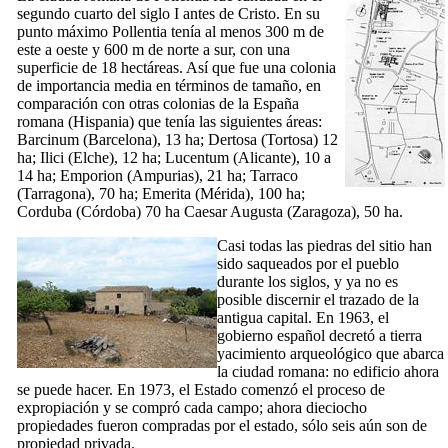
segundo cuarto del siglo
I
antes de Cristo. En su
punto máximo
Pollentia
tenía al menos 300 m de
este a oeste y 600 m de norte a sur, con una
superficie de 18 hectáreas. Así que fue una colonia
de importancia media en términos de tamaño, en
comparación con otras colonias de la España
romana (
Hispania
) que tenía las siguientes áreas:
Barcinum
(Barcelona), 13 ha;
Dertosa
(Tortosa) 12
ha;
Ilici
(Elche), 12 ha;
Lucentum
(Alicante), 10 a
14 ha;
Emporion
(Ampurias), 21 ha;
Tarraco
(Tarragona), 70 ha;
Emerita
(Mérida), 100 ha;
Corduba
(Córdoba) 70 ha
Caesar Augusta
(Zaragoza), 50 ha.
Casi todas las piedras del sitio han
sido saqueados por el pueblo
durante los siglos, y ya no es
posible discernir el trazado de la
antigua capital. En 1963, el
gobierno español decretó a tierra
yacimiento arqueológico que abarca
la ciudad romana: no edificio ahora
se puede hacer. En 1973, el Estado comenzó el proceso de
expropiación y se compró cada campo; ahora dieciocho
propiedades fueron compradas por el estado, sólo seis aún son de
propiedad privada.