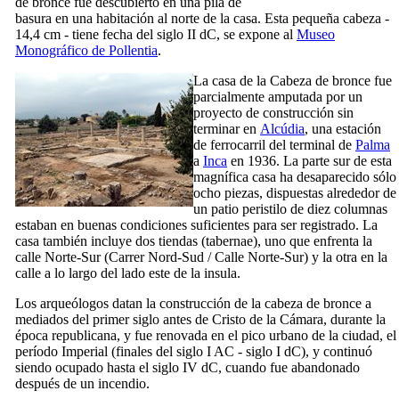
de bronce fue descubierto en una pila de
basura en una habitación al norte de la casa. Esta pequeña cabeza -
14,4 cm - tiene fecha del siglo
II
dC, se expone al
Museo
Monográfico
de Pollentia
.
La casa de la Cabeza de bronce fue
parcialmente amputada por un
proyecto de construcción sin
terminar en
Alcúdia
, una estación
de ferrocarril del terminal de
Palma
a
Inca
en 1936. La parte sur de esta
magnífica casa ha desaparecido sólo
ocho piezas, dispuestas alrededor de
un patio peristilo de diez columnas
estaban en buenas condiciones suficientes para ser registrado. La
casa también incluye dos tiendas (
tabernae
), uno que enfrenta la
calle Norte-Sur (
Carrer Nord-Sud
/
Calle Norte-Sur
) y la otra en la
calle a lo largo del lado este de la
insula
.
Los arqueólogos datan la construcción de la cabeza de bronce a
mediados
del primer
siglo antes de Cristo de la Cámara, durante la
época republicana, y fue renovada en el pico urbano de la ciudad, el
período Imperial (finales del siglo
I
AC - siglo
I
dC), y continuó
siendo ocupado hasta el siglo
IV
dC, cuando fue abandonado
después de un incendio.