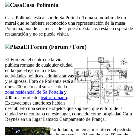
Casa Polimnia
Casa Polimnia está al sur de
Sa Portella
. Toma su nombre de un
mural que se hubiera reconocido una representación de la musa
Polimnia, una de las musas de la poesía. Esta casa está en espera de
restauración y no se puede visitar.
El Forum (
Fòrum
/
Foro
)
El Foro era el centro de la vida
pública romana de cualquier ciudad
en la que el ejercicio de las
actividades políticas, administrativas
y religiosas. Foro de
Pollentia
está a
unos 200 metros al sur-este de la
zona residencial de
Sa Portella
y
400 m al norte del
teatro romano
.
Excavaciones anteriores habían
descubierto una serie de objetos que sugieren que el foro de la
ciudad se encontraba en este lugar, conocido como propiedad
Ca’n
Reynés
en un lugar llamado
Campamento de França
.
Por lo tanto, un lema, inscrito en el pedestal
de honor estela - 94 cm de alto, 59 cm de