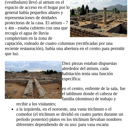
(
vestibulum
) llevó al
atrium
en el
espacio de acceso en el hogar por lo
general había pequeños altares y
representaciones de deidades
protectoras de la casa. El
atrium
- 7
x 4m - estaba cubierto con una que
recogía el agua de lluvia
compluvium
en la zona de
captación, rodeado de cuatro columnas (rectificadas por una
reciente restauración), había una abertura en el centro para permitir
que luz.
Diez piezas estaban dispuestas
alrededor del
atrium
, cada
habitación tenía una función
específica:
en el centro, enfrente de la sala, fue
el
tablinum
donde el cabeza de
familia (
dominus
) de trabajo y
recibir a los visitantes;
a la izquierda, en el noroeste, una vasta
triclinum
o el
comedor (el
triclinum
se dividió en cuatro partes durante un
período posterior) platos en los
triclinum
llevaban nombres
diferentes dependiendo de su uso: para
vasa escaria