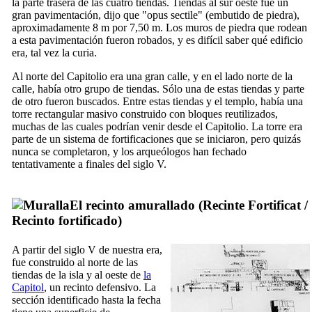
la parte trasera de las cuatro tiendas. Tiendas al sur oeste fue un
gran pavimentación, dijo que "
opus sectile
" (embutido de piedra),
aproximadamente 8 m por 7,50 m. Los muros de piedra que rodean
a esta pavimentación fueron robados, y es difícil saber qué edificio
era, tal vez la curia.
Al norte del Capitolio era una gran calle, y en el lado norte de la
calle, había otro grupo de tiendas. Sólo una de estas tiendas y parte
de otro fueron buscados. Entre estas tiendas y el templo, había una
torre rectangular masivo construido con bloques reutilizados,
muchas de las cuales podrían venir desde el Capitolio. La torre era
parte de un sistema de fortificaciones que se iniciaron, pero quizás
nunca se completaron, y los arqueólogos han fechado
tentativamente a finales del siglo
V
.
El recinto amurallado (
Recinte Fortificat
/
Recinto fortificado
)
A partir del siglo
V
de
nuestra era
,
fue construido al norte de las
tiendas de la isla y al oeste de
la
Capitol
, un recinto defensivo. La
sección identificado hasta la fecha