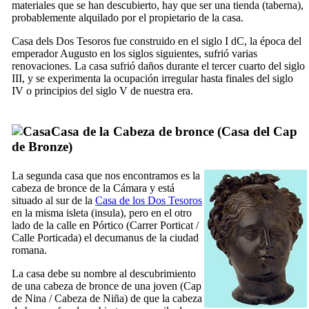
materiales que se han descubierto, hay que ser una tienda (
taberna
),
probablemente alquilado por el propietario de la casa.
Casa dels Dos Tesoros
fue construido en el siglo
I
dC, la época del
emperador Augusto en los siglos siguientes, sufrió varias
renovaciones. La casa sufrió daños durante el tercer cuarto del siglo
III, y se experimenta la ocupación irregular hasta finales del siglo
IV
o principios del siglo
V
de
nuestra era
.
Casa de la Cabeza de bronce (
Casa del Cap
de Bronze
)
La segunda casa que nos encontramos es la
cabeza de bronce de la Cámara y está
situado al sur de la
Casa de los Dos Tesoros
en la misma isleta (
insula
), pero en el otro
lado de la calle en Pórtico (
Carrer Porticat
/
Calle Porticada
) el
decumanus
de la ciudad
romana.
La casa debe su nombre al descubrimiento
de una cabeza de bronce de una joven (
Cap
de Nina
/
Cabeza de Niña
) de que la cabeza