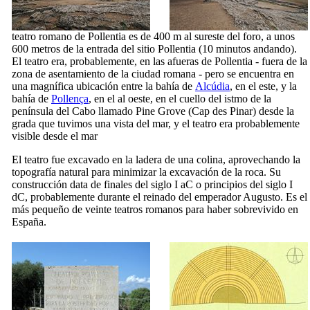
teatro romano
de Pollentia
es de 400 m al sureste del foro, a unos
600 metros de la entrada del sitio
Pollentia
(10 minutos andando).
El teatro era, probablemente, en las afueras de
Pollentia
- fuera de la
zona de asentamiento de la ciudad romana - pero se encuentra en
una magnífica ubicación entre la bahía de
Alcúdia
, en el este, y la
bahía de
Pollença
, en el al oeste, en el cuello del istmo de la
península del Cabo llamado Pine Grove (
Cap des Pinar
) desde la
grada que tuvimos una vista del mar, y el teatro era probablemente
visible desde el mar
El teatro fue excavado en la ladera de una colina, aprovechando la
topografía natural para minimizar la excavación de la roca. Su
construcción data de finales del siglo
I
aC o principios del siglo
I
dC, probablemente durante el reinado del emperador Augusto. Es el
más pequeño de veinte teatros romanos para haber sobrevivido en
España.