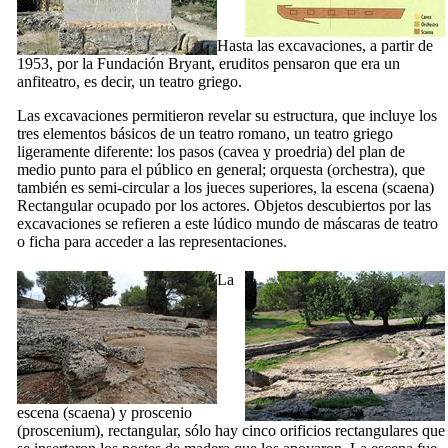
Hasta las excavaciones, a partir de
1953, por la Fundación Bryant, eruditos pensaron que era un
anfiteatro, es decir, un teatro griego.
Las excavaciones permitieron revelar su estructura, que incluye los
tres elementos básicos de un teatro romano, un teatro griego
ligeramente diferente: los pasos (
cavea
y
proedria
) del plan de
medio punto para el público en general; orquesta (
orchestra
), que
también es semi-circular a los jueces superiores, la escena (
scaena
)
Rectangular ocupado por los actores. Objetos descubiertos por las
excavaciones se refieren a este lúdico mundo de máscaras de teatro
o ficha para acceder a las representaciones.
La
escena (
scaena
) y proscenio
(
proscenium
), rectangular, sólo hay cinco orificios rectangulares que