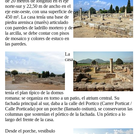
de 20 metros de longitud en el eje
norte-sur y 22,50 m de ancho en el
eje este-oeste, con una superficie de
450 m². La casa tenía una base de
piedra arenisca (
marès
) articulado
con paredes de ladrillo mortero y de
la arcilla, se debe contar con pisos
de mosaico y colores de estuco en
las paredes.
La
casa
tenía el plan típico de la
domus
romana: se organiza en torno a un patio, el
atrium
central. Su
fachada principal al sur, daba a la calle del Portico (
Carrer Porticat
/
Calle Porticada
) por un porche (llamado
ostium
), se conservaron las
columnas que sostenían el pórtico de la fachada. Un pórtico a lo
largo del frente de la casa.
Desde el porche, vestíbulo