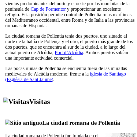
vientos predominantes del norte y el oeste por las montañas de la
península de
Cap de
Formentor
y proporcionar un excelente
refugio. Esta posición permite control de
Pollentia
rutas marítimas
del Mediterráneo occidental, entre Roma y de Italia a las provincias
romanas de Hispania.
La ciudad romana de
Pollentia
tenía dos puertos, uno situado al
norte de la bahía de
Pollença
y el otro, el puerto más grande de los
dos puertos, que se encuentra al sur de la ciudad, a lo largo del
actual puerto de
Alcúdia
,
Port d’Alcúdia
. Ambos puertos sabían
una importante actividad comercial.
Las pocas ruinas de
Pollentia
se encuentra fuera de las murallas
medievales de
Alcúdia
moderno, frente a la
iglesia de Santiago
(
Església de Sant Jaume
)
.
Visitas
La ciudad romana de
Pollentia
La ciudad romana de
Pollentia
fue fundada en el