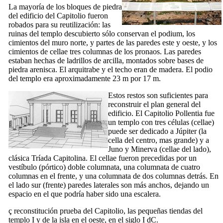
La mayoría de los bloques de piedra
del edificio del Capitolio fueron
robados para su reutilización: las
ruinas del templo descubierto sólo conservan el podium, los
cimientos del muro norte, y partes de las paredes este y oeste, y los
cimientos de
cellae
tres columnas de los pronaos. Las paredes
estaban hechas de ladrillos de arcilla, montados sobre bases de
piedra arenisca. El arquitrabe y el techo eran de madera. El
podio
del templo era aproximadamente 23 m por 17 m.
Estos restos son suficientes para
reconstruir el plan general del
edificio. El Capitolio
Pollentia
fue
un templo con tres células (
cellae
)
puede ser dedicado a Júpiter (la
cella
del centro, mas grande) y a
Juno y Minerva (
cellae
del lado),
clásica Tríada Capitolina. El
cellae
fueron precedidas por un
vestíbulo (pórtico) doble columnata, una columnata de cuatro
columnas en el frente, y una columnata de dos columnas detrás. En
el lado sur (frente) paredes laterales son más anchos, dejando un
espacio en el que podría haber sido una escalera.
ç
reconstitución prueba del Capitolio, las pequeñas tiendas del
templo
I
y de la isla en el oeste, en el siglo
I
dC.