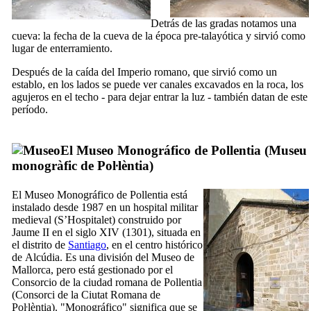
Detrás de las gradas notamos una
cueva: la fecha de la cueva de la época pre-talayótica y sirvió como
lugar de enterramiento.
Después de la caída del Imperio romano, que sirvió como un
establo, en los lados se puede ver canales excavados en la roca, los
agujeros en el techo - para dejar entrar la luz - también datan de este
período.
El Museo Monográfico de
Pollentia
(
Museu
monogràfic de Poŀlèntia
)
El Museo Monográfico de
Pollentia
está
instalado desde 1987 en un hospital militar
medieval (
S’Hospitalet
) construido por
Jaume
II
en el siglo
XIV
(1301), situada en
el distrito de
Santiago
, en el centro histórico
de
Alcúdia
. Es una división del Museo de
Mallorca, pero está gestionado por el
Consorcio de la ciudad romana de
Pollentia
(
Consorci de la Ciutat Romana de
Poŀlèntia
). "Monográfico" significa que se