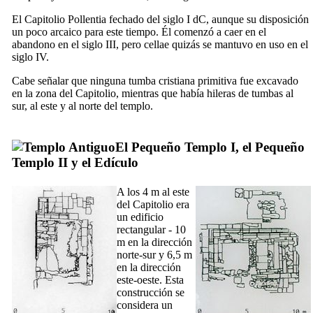
El Capitolio
Pollentia
fechado del siglo
I
dC, aunque su disposición
un poco arcaico para este tiempo. Él comenzó a caer en el
abandono en el siglo
III
, pero
cellae
quizás se mantuvo en uso en el
siglo
IV
.
Cabe señalar que ninguna tumba cristiana primitiva fue excavado
en la zona del Capitolio, mientras que había hileras de tumbas al
sur, al este y al norte del templo.
El Pequeño Templo I
, el
Pequeño
Templo II
y el
Edículo
A los 4 m al este
del Capitolio era
un edificio
rectangular - 10
m en la dirección
norte-sur y 6,5 m
en la dirección
este-oeste. Esta
construcción se
considera un