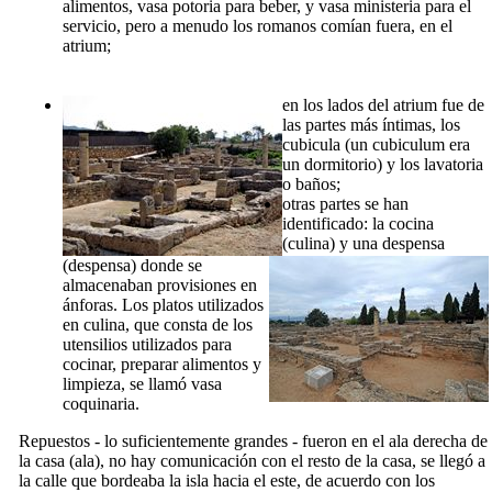
alimentos,
vasa
potoria
para beber, y
vasa
ministeria
para el
servicio, pero a menudo los romanos comían fuera, en el
atrium
;
en los lados del
atrium
fue de
las partes más íntimas, los
cubicula
(un
cubiculum
era
un dormitorio) y los
lavatoria
o baños;
otras partes se han
identificado: la cocina
(
culina
) y una despensa
(
despensa
) donde se
almacenaban provisiones en
ánforas. Los platos utilizados
en
culina
, que consta de los
utensilios utilizados para
cocinar, preparar alimentos y
limpieza, se llamó
vasa
coquinaria
.
Repuestos - lo suficientemente grandes - fueron en el ala derecha de
la casa (
ala
), no hay comunicación con el resto de la casa, se llegó a
la calle que bordeaba la isla hacia el este, de acuerdo con los