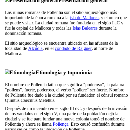
Presentación general
Las ruinas romanas de
Pollentia
son el sitio arqueológico más
importante de la época romana a la
isla de Mallorca
, y el único que
se puede visitar. La ciudad romana fue fundada
en el
siglo I aC y
fue la capital de Mallorca y todas las
Islas Baleares
durante la
dominación romana.
El sitio arqueológico se encuentra ubicado en las afueras de la
localidad de
Alcúdia
, en el
condado de
Raiguer
, al norte de
Mallorca.
Etimología y toponimia
El nombre de
Pollentia
latina que significa "poderoso", la palabra
"
pollens
", fuerte, poderoso, el verbo "
pollere
" ser fuerte. Nombre
de
Pollentia
fue dado a la ciudad por su fundador, el cónsul romano
Quintus Caecilius Metellus
.
Después de un incendio en el siglo
III
dC, y después de la invasión
de los vándalos en el siglo
V
, una parte de la población dejó la
ciudad y se fue para fundar una nueva colonia tomó el nombre de
Pollentia
y ahora se llama
Pollença
. Esto causó confusión durante
varios siglos como la ubicación de
Pollentia
.