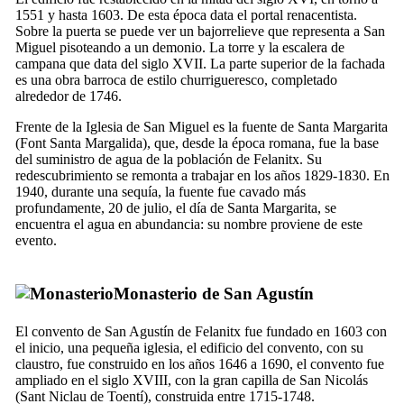
1551 y hasta 1603. De esta época data el portal renacentista.
Sobre la puerta se puede ver un bajorrelieve que representa a San
Miguel pisoteando a un demonio. La torre y la escalera de
campana que data del siglo
XVII
. La parte superior de la fachada
es una obra barroca de estilo churrigueresco, completado
alrededor de 1746.
Frente de la Iglesia de San Miguel es la fuente de Santa Margarita
(
Font Santa Margalida
), que, desde la época romana, fue la base
del suministro de agua de la población de
Felanitx
. Su
redescubrimiento se remonta a trabajar en los años 1829-1830. En
1940, durante una sequía, la fuente fue cavado más
profundamente, 20 de julio, el día de Santa Margarita, se
encuentra el agua en abundancia: su nombre proviene de este
evento.
Monasterio de San Agustín
El convento de San Agustín de
Felanitx
fue fundado en 1603 con
el inicio, una pequeña iglesia, el edificio del convento, con su
claustro, fue construido en los años 1646 a 1690, el convento fue
ampliado en el siglo
XVIII
, con la gran capilla de San Nicolás
(
Sant Niclau de Toentí
), construida entre 1715-1748.