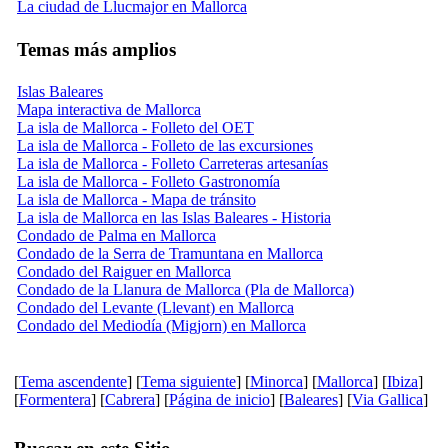
La ciudad de Llucmajor en Mallorca
Temas más amplios
Islas Baleares
Mapa interactiva de Mallorca
La isla de Mallorca - Folleto del OET
La isla de Mallorca - Folleto de las excursiones
La isla de Mallorca - Folleto Carreteras artesanías
La isla de Mallorca - Folleto Gastronomía
La isla de Mallorca - Mapa de tránsito
La isla de Mallorca en las Islas Baleares - Historia
Condado de Palma en Mallorca
Condado de la Serra de Tramuntana en Mallorca
Condado del Raiguer en Mallorca
Condado de la Llanura de Mallorca (Pla de Mallorca)
Condado del Levante (Llevant) en Mallorca
Condado del Mediodía (Migjorn) en Mallorca
[
Tema ascendente
] [
Tema siguiente
] [
Minorca
] [
Mallorca
] [
Ibiza
]
[
Formentera
] [
Cabrera
] [
Página de inicio
] [
Baleares
] [
Via Gallica
]