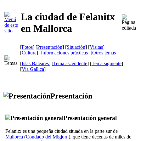
La ciudad de Felanitx
en Mallorca
[
Fotos
] [
Presentación
] [
Situación
] [
Visitas
]
[
Cultura
] [
Informaciones prácticas
] [
Otros temas
]
[
Islas Baleares
] [
Tema ascendente
] [
Tema siguiente
]
[
Via Gallica
]
Presentación
Presentación general
Felanitx
es una pequeña ciudad situada en la parte sur de
Mallorca
(
Condado del
Migjorn
), que tiene decenas de miles de