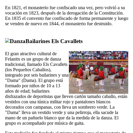
En 1821, el monasterio fue confiscado una vez, pero volvió a su
vocación en 1823, después de la derogación de la Constitución.
En 1835 el convento fue confiscado de forma permanente y luego
se venden de nuevo en 1844, el monasterio fue destruido.
Bailarines
Els Cavallets
El gran atractivo cultural de
Felanitx
es un grupo de danza
tradicional, llamado
Els Cavallets
(los Pequeños Caballos),
integrado por seis bailarines y una
"Dama" (
Dama
). El grupo está
formado por niños de 10 a 13
años de edad; bailarines
disfrazados de deportistas que lleven cartón tamaño caballo, están
vestidos con una túnica militar rojo y pantalones blancos
decorados con campanas, con lleva un sombrero verde. La
"Dama" lleva un vestido verde y una pelirroja, ella sacude la
mano de un pañuelo blanco que da la medida de la danza. El
grupo es acompañado por música de gaita.