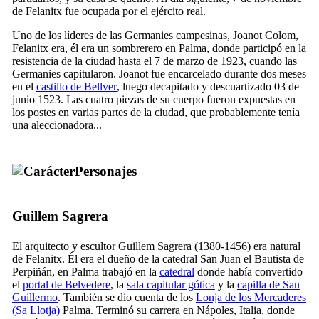
de
Felanitx
fue ocupada por el ejército real.
Uno de los líderes de las
Germanies
campesinas,
Joanot Colom
,
Felanitx
era, él era un sombrerero en Palma, donde participó en la
resistencia de la ciudad hasta el 7 de marzo de 1923, cuando las
Germanies
capitularon.
Joanot
fue encarcelado durante dos meses
en el
castillo
de Bellver
, luego decapitado y descuartizado 03 de
junio 1523. Las cuatro piezas de su cuerpo fueron expuestas en
los postes en varias partes de la ciudad, que probablemente tenía
una aleccionadora...
Personajes
Guillem Sagrera
El arquitecto y escultor
Guillem Sagrera
(1380-1456) era natural
de
Felanitx
. Él era el dueño de la catedral San Juan el Bautista de
Perpiñán, en Palma trabajó en la
catedral
donde había convertido
el
portal de Belvedere
, la
sala capitular gótica
y la
capilla de San
Guillermo
. También se dio cuenta de los
Lonja de los Mercaderes
(Sa Llotja
)
Palma. Terminó su carrera en Nápoles, Italia, donde