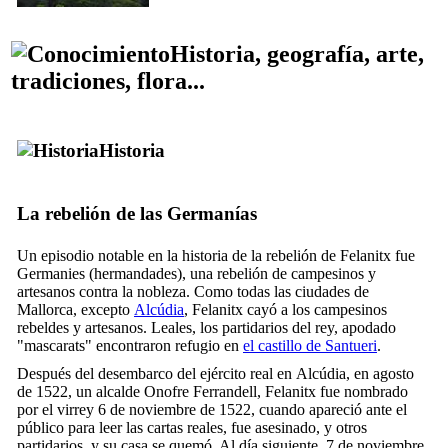
Historia, geografía, arte,
tradiciones, flora...
Historia
La rebelión de las
Germanías
Un episodio notable en la historia de la rebelión de
Felanitx
fue
Germanies
(hermandades), una rebelión de campesinos y
artesanos contra la nobleza. Como todas las ciudades de
Mallorca, excepto
Alcúdia
,
Felanitx
cayó a los campesinos
rebeldes y artesanos. Leales, los partidarios del rey, apodado
"
mascarats
" encontraron refugio en
el castillo de
Santueri
.
Después del desembarco del ejército real en
Alcúdia
, en agosto
de 1522, un alcalde
Onofre Ferrandell
,
Felanitx
fue nombrado
por el virrey 6 de noviembre de 1522, cuando apareció ante el
público para leer las cartas reales, fue asesinado, y otros
partidarios, y su casa se quemó. Al día siguiente, 7 de noviembre