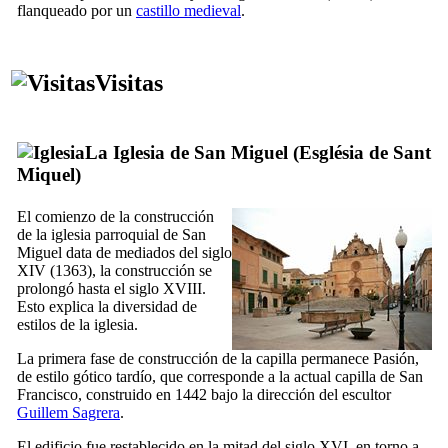
flanqueado por un
castillo medieval
.
Visitas
La Iglesia de San Miguel (
Església de Sant
Miquel
)
El comienzo de la construcción
de la iglesia parroquial de San
Miguel data de
mediados
del siglo
XIV
(1363), la construcción se
prolongó hasta el siglo
XVIII
.
Esto explica la diversidad de
estilos de la iglesia.
La primera fase de construcción de la capilla permanece Pasión,
de estilo gótico tardío, que corresponde a la actual capilla de San
Francisco, construido en 1442 bajo la dirección del escultor
Guillem Sagrera
.
El edificio fue restablecido en la
mitad del
siglo
XVI
, en torno a