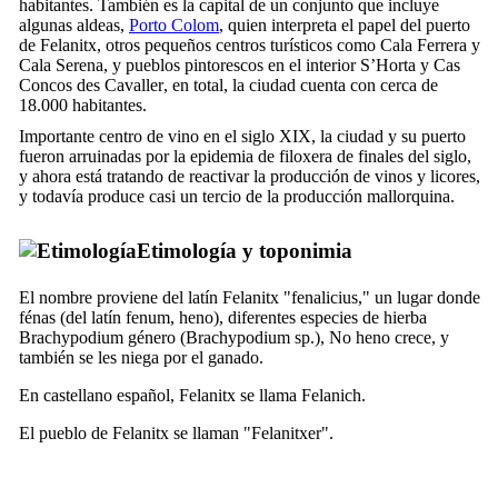
habitantes. También es la capital de un conjunto que incluye
algunas aldeas,
Porto Colom
, quien interpreta el papel del puerto
de
Felanitx
, otros pequeños centros turísticos como
Cala Ferrera
y
Cala Serena
, y pueblos pintorescos en el interior
S’Horta
y
Cas
Concos des Cavaller
, en total, la ciudad cuenta con cerca de
18.000 habitantes.
Importante centro de vino en el siglo
XIX
, la ciudad y su puerto
fueron arruinadas por la epidemia de filoxera de finales del siglo,
y ahora está tratando de reactivar la producción de vinos y licores,
y todavía produce casi un tercio de la producción mallorquina.
Etimología y toponimia
El nombre proviene del latín
Felanitx
"
fenalicius
," un lugar donde
fénas
(del latín
fenum
, heno), diferentes especies de hierba
Brachypodium género (
Brachypodium sp.
), No heno crece, y
también se les niega por el ganado.
En castellano español,
Felanitx
se llama
Felanich
.
El pueblo de
Felanitx
se llaman "
Felanitxer
".