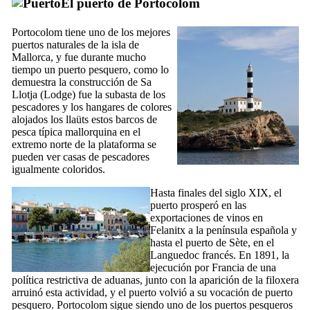
El puerto de Portocolom
Portocolom
tiene uno de los mejores
puertos naturales de la isla de
Mallorca, y fue durante mucho
tiempo un puerto pesquero, como lo
demuestra la construcción de
Sa
Llotja
(Lodge) fue la subasta de los
pescadores y los hangares de colores
alojados los
llaüts
estos barcos de
pesca típica mallorquina en el
extremo norte de la plataforma se
pueden ver casas de pescadores
igualmente coloridos.
Hasta finales del siglo
XIX
, el
puerto prosperó en las
exportaciones de vinos en
Felanitx
a la península española y
hasta el puerto de Sète, en el
Languedoc francés. En 1891, la
ejecución por Francia de una
política restrictiva de aduanas, junto con la aparición de la filoxera
arruinó esta actividad, y el puerto volvió a su vocación de puerto
pesquero.
Portocolom
sigue siendo uno de los puertos pesqueros