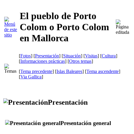
El pueblo de Porto
Colom o Porto Colom
en Mallorca
[
Fotos
] [
Presentación
] [
Situación
] [
Visitas
] [
Cultura
]
[
Informaciones prácticas
] [
Otros temas
]
[
Tema precedente
] [
Islas Baleares
] [
Tema ascendente
]
[
Via Gallica
]
Presentación
Presentación general