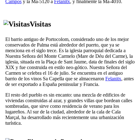
Campos
y la Ma-5120 a
Felanitx
, y finalmente la Ma-4010.
Visitas
El barrio antiguo de
Portocolom
, considerado uno de los mejor
conservados de Palma está alrededor del puerto, que ya se
menciona en el siglo
trece
. Es la iglesia parroquial dedicada a
Nuestra Señora del Monte Carmelo (
Mare de Déu del Carme
), la
iglesia, situada en la
Plaça de Sant Jaume
, data de finales del siglo
XIX
y fue construida en estilo neo-gótico. Nuestra Señora del
Carmen se celebra el 16 de julio. Se encuentra en el antiguo
barrio de los vinos
Sa Capella
que se almacenaron
Felanitx
, antes
de ser exportado a España peninsular y Francia.
El resto del pueblo es sin encanto: una mezcla de edificios de
viviendas construidas al azar, y grandes villas que bordean calles
sombreadas, que sirve como residencia de verano para los
lugareños. Al sur de la ciudad, alrededor de la cala de
Cala
Marçal
, ha desarrollado más recientemente una urbanización
turística.