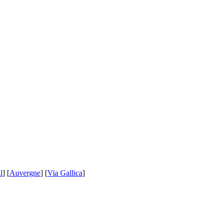
l
] [
Auvergne
] [
Via Gallica
]