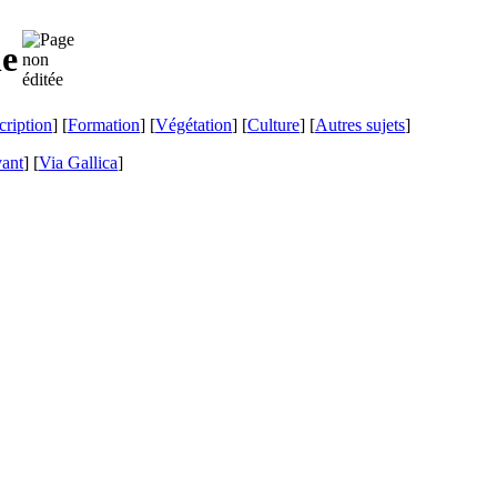
ne
cription
] [
Formation
] [
Végétation
] [
Culture
] [
Autres sujets
]
vant
]
[
Via Gallica
]