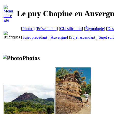
Le puy Chopine en Auverg
[
Photos
] [
Présentation
] [
Classification
] [
Étymologie
] [
Des
[
Sujet précédant
] [
Auvergne
] [
Sujet ascendant
] [
Sujet sui
Photos