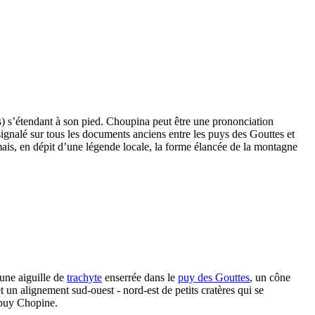
s
) s’étendant à son pied. Choupina peut être une prononciation
signalé sur tous les documents anciens entre les puys des Gouttes et
ais, en dépit d’une légende locale, la forme élancée de la montagne
 une aiguille de
trachyte
enserrée dans le
puy des Gouttes
, un cône
un alignement sud-ouest - nord-est de petits cratères qui se
e puy Chopine.