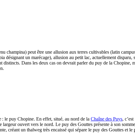
champina) peut être une allusion aux terres cultivables (latin
campu
pia
désignant un marécage), allusion au petit lac, actuellement disparu, 
 distincts. Dans les deux cas on devrait parler du puy de la Chopine, m
en.
 : le puy Chopine. En effet, situé, au nord de la
Chaîne des Puys
, c’est
 largeur ouvert vers le nord. Le puy des Gouttes présente à son sommet 
ante, créant un thalweg très encaissé qui sépare le puy des Gouttes et l