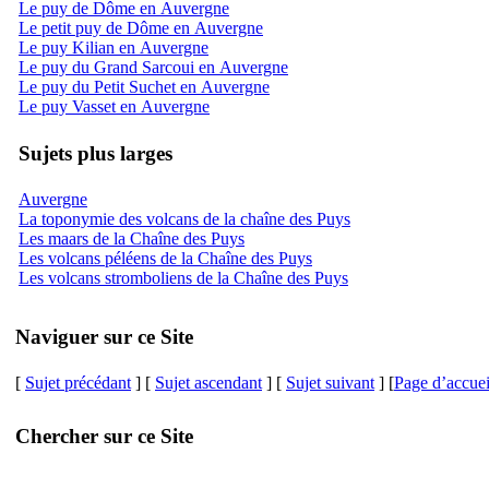
Le puy de Dôme en Auvergne
Le petit puy de Dôme en Auvergne
Le puy Kilian en Auvergne
Le puy du Grand Sarcoui en Auvergne
Le puy du Petit Suchet en Auvergne
Le puy Vasset en Auvergne
Sujets plus larges
Auvergne
La toponymie des volcans de la chaîne des Puys
Les maars de la Chaîne des Puys
Les volcans péléens de la Chaîne des Puys
Les volcans stromboliens de la Chaîne des Puys
Naviguer sur ce Site
[
Sujet précédant
] [
Sujet ascendant
] [
Sujet suivant
] [
Page d’accuei
Chercher sur ce Site