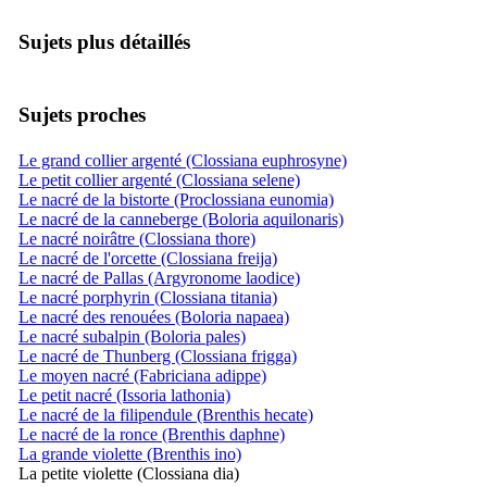
Sujets plus détaillés
Sujets proches
Le grand collier argenté (Clossiana euphrosyne)
Le petit collier argenté (Clossiana selene)
Le nacré de la bistorte (Proclossiana eunomia)
Le nacré de la canneberge (Boloria aquilonaris)
Le nacré noirâtre (Clossiana thore)
Le nacré de l'orcette (Clossiana freija)
Le nacré de Pallas (Argyronome laodice)
Le nacré porphyrin (Clossiana titania)
Le nacré des renouées (Boloria napaea)
Le nacré subalpin (Boloria pales)
Le nacré de Thunberg (Clossiana frigga)
Le moyen nacré (Fabriciana adippe)
Le petit nacré (Issoria lathonia)
Le nacré de la filipendule (Brenthis hecate)
Le nacré de la ronce (Brenthis daphne)
La grande violette (Brenthis ino)
La petite violette (Clossiana dia)