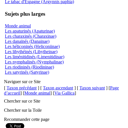
Le tabac d'Espagne (Argynnis paphia)
Sujets plus larges
Monde animal
Les apaturinés (Apaturinae)
Les charaxinés (Charaxinae)
Les danaïnés (Danainae)
Les héliconinés (Heliconiinae)
Les libythéinés (Libytheinae)
Les liménitidinés (Limenitidinae)
Les nymphalinés (Nymphalinae)
Les riodininés (Riodininae)
Les satyrinés (Satyrinae)
Naviguer sur ce Site
[
Taxon précédant
] [
Taxon ascendant
] [
Taxon suivant
] [
Page
d’accueil
] [
Monde animal
] [
Via Gallica
]
Chercher sur ce Site
Chercher sur la Toile
Recommander cette page