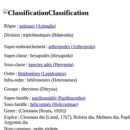
Classification
Règne
:
animaux (
Animalia
)
Division
: triploblastiques (
Bilateralia
)
Super-embranchement
:
arthropodes (
Arthropoda
)
Super-classe
: hexapodes (
Hexapoda
)
Sous-classe
:
insectes ailés (
Pterygota
)
Ordre
:
lépidoptères (
Lepidoptera
)
Infra-ordre
: hétéroneures (
Heteroneura
)
Groupe
: ditrysiens (
Ditrysia
)
Super-famille
:
papilionoïdés (
Papilionoidea
)
Sous-famille
:
héliconinés (
Heliconiinae
)
Genre
: (
Clossiana
[Reuss, 1920])
Espèce
:
Clossiana dia
[Linné, 1767],
Boloria dia, Melitaea dia
,
Papil
Argynnis dia
Nom commun
: petite violette