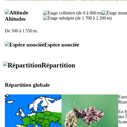
Altitudes
De 500 à 1 550 m.
Espèce associée
Répartition
Répartition globale
Euro
Russ
En E
des Î
Scan