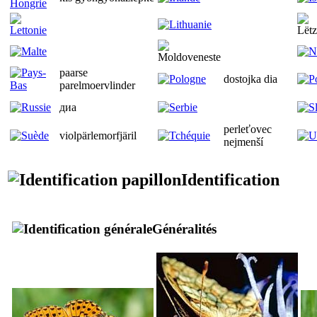
paarse
dostojka dia
parelmoervlinder
диа
perleťovec
violpärlemorfjäril
nejmenší
Identification
Généralités