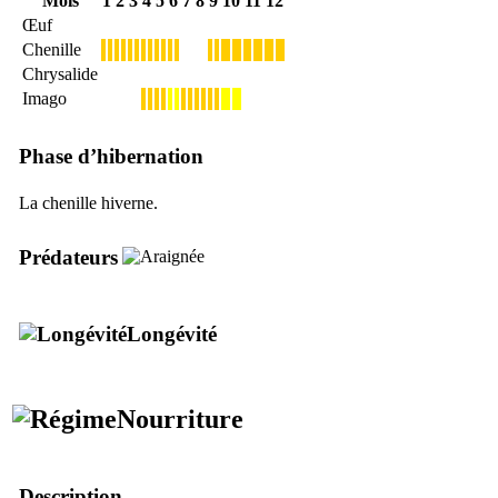
Mois
1
2
3
4
5
6
7
8
9
10
11
12
Œuf
Chenille
Chrysalide
Imago
Phase d’hibernation
La chenille hiverne.
Prédateurs
Longévité
Nourriture
Description