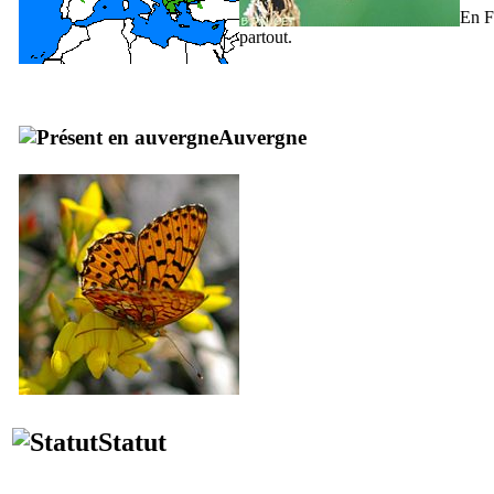
En F
partout.
Auvergne
Statut