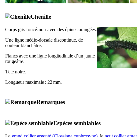
Chenille
Corps gris foncé-noir avec des épines orangées.
Une ligne médio-dorsale discontinue, de
couleur blanchâtre.
Flancs avec une ligne longitudinale d’un jaune
rougeâtre.
Tête noire.
Longueur maximale : 22 mm.
Remarques
Espèces semblables
Le
grand collier argenté (
Clossiana euphrosyne
)
, le
petit collier arge