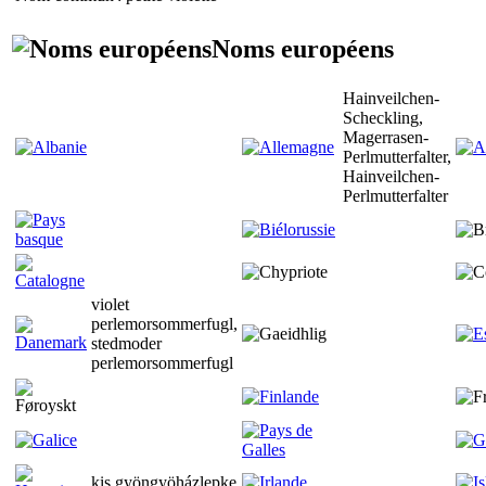
Noms européens
Hainveilchen-
Scheckling,
Magerrasen-
Perlmutterfalter,
Hainveilchen-
Perlmutterfalter
violet
perlemorsommerfugl,
stedmoder
perlemorsommerfugl
kis gyöngyöházlepke