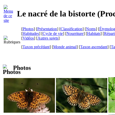
Le nacré de la bistorte (
Pro
[
Photos
] [
Présentation
] [
Classification
] [
Noms
] [
Étymolog
[
Habitudes
] [
Cycle de vie
] [
Nourriture
] [
Habitats
] [
Répart
[
Vidéos
] [
Autres sujets
]
[
Taxon précédant
] [
Monde animal
] [
Taxon ascendant
] [
Ta
Photos