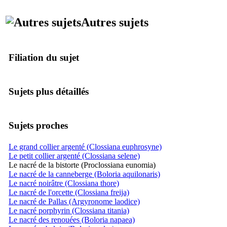
Autres sujets
Filiation du sujet
Sujets plus détaillés
Sujets proches
Le grand collier argenté (Clossiana euphrosyne)
Le petit collier argenté (Clossiana selene)
Le nacré de la bistorte (Proclossiana eunomia)
Le nacré de la canneberge (Boloria aquilonaris)
Le nacré noirâtre (Clossiana thore)
Le nacré de l'orcette (Clossiana freija)
Le nacré de Pallas (Argyronome laodice)
Le nacré porphyrin (Clossiana titania)
Le nacré des renouées (Boloria napaea)