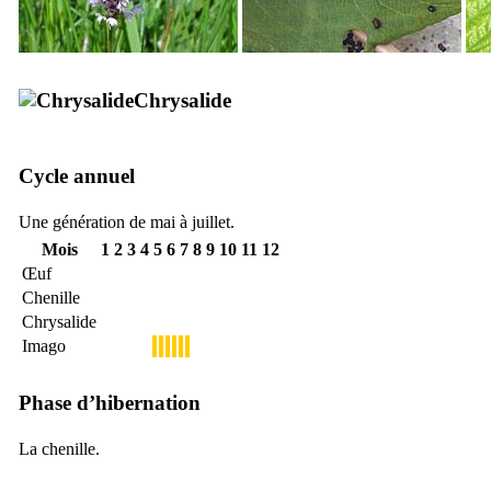
Chrysalide
Cycle annuel
Une génération de mai à juillet.
Mois
1
2
3
4
5
6
7
8
9
10
11
12
Œuf
Chenille
Chrysalide
Imago
Phase d’hibernation
La chenille.