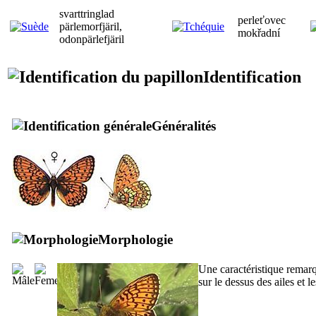
svarttringlad
perleťovec
pärlemorfjäril,
mokřadní
odonpärlefjäril
Identification
Généralités
Morphologie
Une caractéristique remarqu
sur le dessus des ailes et l