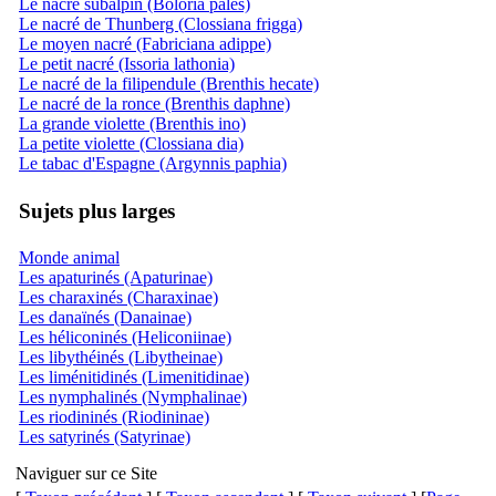
Le nacré subalpin (Boloria pales)
Le nacré de Thunberg (Clossiana frigga)
Le moyen nacré (Fabriciana adippe)
Le petit nacré (Issoria lathonia)
Le nacré de la filipendule (Brenthis hecate)
Le nacré de la ronce (Brenthis daphne)
La grande violette (Brenthis ino)
La petite violette (Clossiana dia)
Le tabac d'Espagne (Argynnis paphia)
Sujets plus larges
Monde animal
Les apaturinés (Apaturinae)
Les charaxinés (Charaxinae)
Les danaïnés (Danainae)
Les héliconinés (Heliconiinae)
Les libythéinés (Libytheinae)
Les liménitidinés (Limenitidinae)
Les nymphalinés (Nymphalinae)
Les riodininés (Riodininae)
Les satyrinés (Satyrinae)
Naviguer sur ce Site