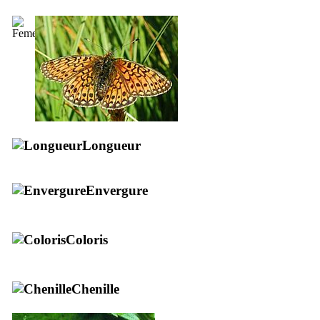
Longueur
Envergure
Coloris
Chenille