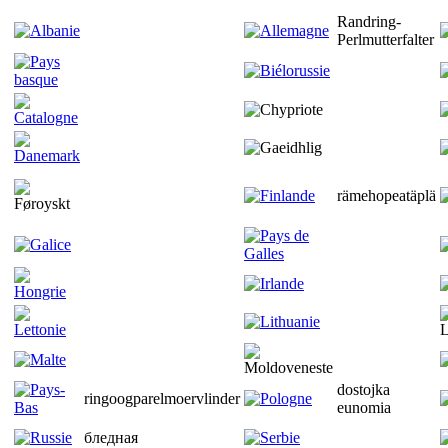
Randring-
Perlmutterfalter
rämehopeatäplä
dostojka
ringoogparelmoervlinder
eunomia
бледная