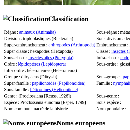
Classification
Règne
:
animaux (
Animalia
)
Sous-règne
: métaz
Division
: triploblastiques (
Bilateralia
)
Sous-division
: de
Super-embranchement
:
arthropodes (
Arthropoda
)
Embranchement
: 
Super-classe
: hexapodes (
Hexapoda
)
Classe
:
insectes (
Sous-classe
:
insectes ailés (
Pterygota
)
Infra-classe
:
endop
Ordre
:
lépidoptères (
Lepidoptera
)
Sous-ordre
: gloss
Infra-ordre
: hétéroneures (
Heteroneura
)
Groupe
: ditrysiens (
Ditrysia
)
Sous-groupe
:
papi
Super-famille
:
papilionoïdés (
Papilionoidea
)
Famille
:
nymphali
Sous-famille
:
héliconinés (
Heliconiinae
)
Genre
: (
Proclossiana
[Reuss, 1926])
Sous-genre
:
Espèce
:
Proclossiana eunomia
[Esper, 1799]
Sous-espèce
:
Nom commun
: nacré de la bistorte
Nom populaire
:
Noms européens