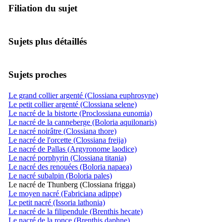
Filiation du sujet
Sujets plus détaillés
Sujets proches
Le grand collier argenté (Clossiana euphrosyne)
Le petit collier argenté (Clossiana selene)
Le nacré de la bistorte (Proclossiana eunomia)
Le nacré de la canneberge (Boloria aquilonaris)
Le nacré noirâtre (Clossiana thore)
Le nacré de l'orcette (Clossiana freija)
Le nacré de Pallas (Argyronome laodice)
Le nacré porphyrin (Clossiana titania)
Le nacré des renouées (Boloria napaea)
Le nacré subalpin (Boloria pales)
Le nacré de Thunberg (Clossiana frigga)
Le moyen nacré (Fabriciana adippe)
Le petit nacré (Issoria lathonia)
Le nacré de la filipendule (Brenthis hecate)
Le nacré de la ronce (Brenthis daphne)