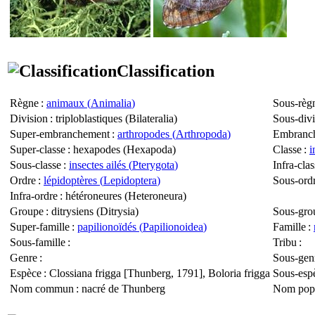
Classification
Règne
:
animaux (
Animalia
)
Sous-règ
Division
: triploblastiques (
Bilateralia
)
Sous-divi
Super-embranchement
:
arthropodes (
Arthropoda
)
Embranc
Super-classe
: hexapodes (
Hexapoda
)
Classe
:
i
Sous-classe
:
insectes ailés (
Pterygota
)
Infra-clas
Ordre
:
lépidoptères (
Lepidoptera
)
Sous-ord
Infra-ordre
: hétéroneures (
Heteroneura
)
Groupe
: ditrysiens (
Ditrysia
)
Sous-gro
Super-famille
:
papilionoïdés (
Papilionoidea
)
Famille
:
Sous-famille
:
Tribu
:
Genre
:
Sous-gen
Espèce
:
Clossiana frigga
[Thunberg, 1791],
Boloria frigga
Sous-esp
Nom commun
: nacré de Thunberg
Nom popu