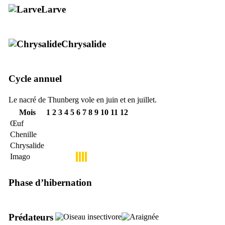
Larve
Chrysalide
Cycle annuel
Le nacré de Thunberg vole en juin et en juillet.
Mois
1
2
3
4
5
6
7
8
9
10
11
12
Œuf
Chenille
Chrysalide
Imago
Phase d’hibernation
Prédateurs