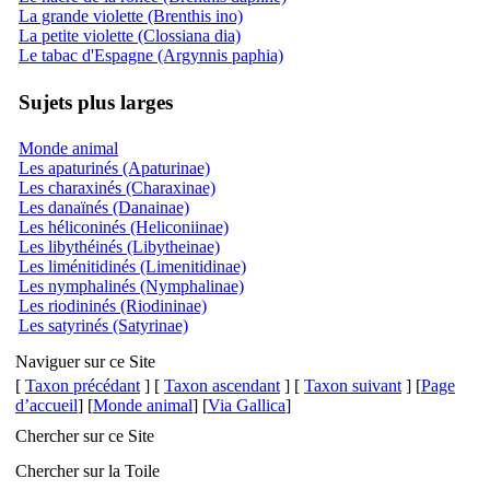
La grande violette (Brenthis ino)
La petite violette (Clossiana dia)
Le tabac d'Espagne (Argynnis paphia)
Sujets plus larges
Monde animal
Les apaturinés (Apaturinae)
Les charaxinés (Charaxinae)
Les danaïnés (Danainae)
Les héliconinés (Heliconiinae)
Les libythéinés (Libytheinae)
Les liménitidinés (Limenitidinae)
Les nymphalinés (Nymphalinae)
Les riodininés (Riodininae)
Les satyrinés (Satyrinae)
Naviguer sur ce Site
[
Taxon précédant
] [
Taxon ascendant
] [
Taxon suivant
] [
Page
d’accueil
] [
Monde animal
] [
Via Gallica
]
Chercher sur ce Site
Chercher sur la Toile