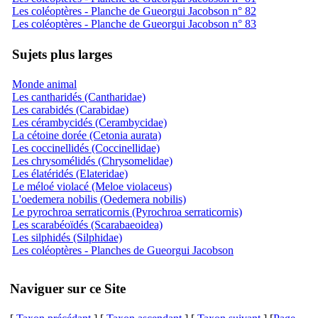
Les coléoptères - Planche de Gueorgui Jacobson n° 82
Les coléoptères - Planche de Gueorgui Jacobson n° 83
Sujets plus larges
Monde animal
Les cantharidés (Cantharidae)
Les carabidés (Carabidae)
Les cérambycidés (Cerambycidae)
La cétoine dorée (Cetonia aurata)
Les coccinellidés (Coccinellidae)
Les chrysomélidés (Chrysomelidae)
Les élatéridés (Elateridae)
Le méloé violacé (Meloe violaceus)
L'oedemera nobilis (Oedemera nobilis)
Le pyrochroa serraticornis (Pyrochroa serraticornis)
Les scarabéoïdés (Scarabaeoidea)
Les silphidés (Silphidae)
Les coléoptères - Planches de Gueorgui Jacobson
Naviguer sur ce Site