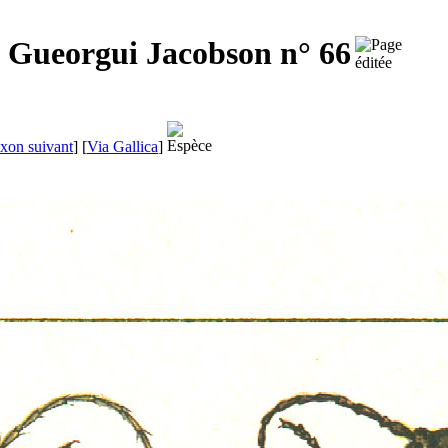
e
Gueorgui Jacobson
n° 66
xon suivant
]
[
Via Gallica
]