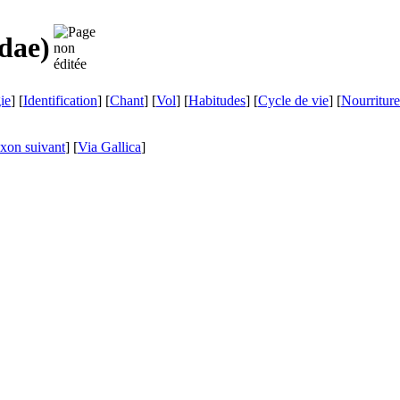
idae
)
ie
] [
Identification
] [
Chant
] [
Vol
] [
Habitudes
] [
Cycle de vie
] [
Nourriture
xon suivant
]
[
Via Gallica
]