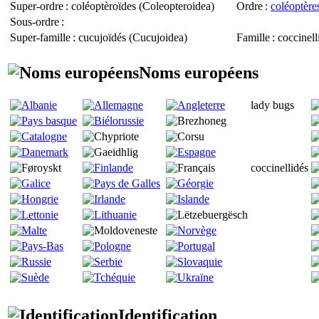
Super-ordre
: coléoptèroïdes (
Coleopteroidea
)
Ordre
:
coléoptères
Sous-ordre
:
Super-famille
: cucujoïdés (
Cucujoidea
)
Famille
: coccinell
Noms européens
lady bugs
coccinellidés
Identification