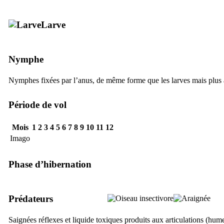
Larve
Nymphe
Nymphes fixées par l’anus, de même forme que les larves mais plus ar
Période de vol
Mois
1
2
3
4
5
6
7
8
9
10
11
12
Imago
Phase d’hibernation
Prédateurs
Saignées réflexes et liquide toxiques produits aux articulations (hume