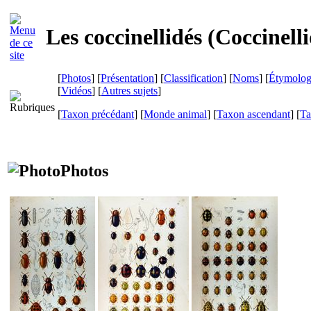
Les coccinellidés (
Coccinell
[
Photos
] [
Présentation
] [
Classification
] [
Noms
] [
Étymolog
[
Vidéos
] [
Autres sujets
]
[
Taxon précédant
] [
Monde animal
] [
Taxon ascendant
] [
Ta
Photos