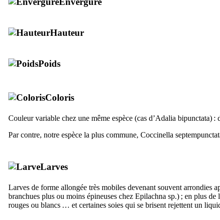
Envergure
Hauteur
Poids
Coloris
Couleur variable chez une même espèce (cas d’
Adalia bipunctata
) :
Par contre, notre espèce la plus commune,
Coccinella septempunctat
Larves
Larves de forme allongée très mobiles devenant souvent arrondies après
branchues plus ou moins épineuses chez Epilachna sp.) ; en plus de le
rouges ou blancs … et certaines soies qui se brisent rejettent un liqu