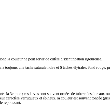
 donc la couleur ne peut servir de critère d’identification rigoureuse.
a
a toujours une tache suturale noire et 6 taches élytrales, fond rouge, 
 la 3e mue ; ces larves sont souvent ornées de tubercules dorsaux ou d’ép
ur caractère verruqueux et épineux, la couleur est souvent foncée (grise
ide repoussant.