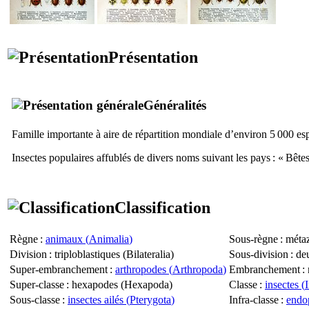
Présentation
Généralités
Famille importante à aire de répartition mondiale d’environ 5 000 es
Insectes populaires affublés de divers noms suivant les pays : « Bêt
Classification
Règne
:
animaux (
Animalia
)
Sous-règne
: métaz
Division
: triploblastiques (
Bilateralia
)
Sous-division
: de
Super-embranchement
:
arthropodes (
Arthropoda
)
Embranchement
: 
Super-classe
: hexapodes (
Hexapoda
)
Classe
:
insectes (
Sous-classe
:
insectes ailés (
Pterygota
)
Infra-classe
:
endop