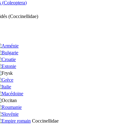
 (
Coleoptera
)
idés (
Coccinellidae
)
Coccinellidae