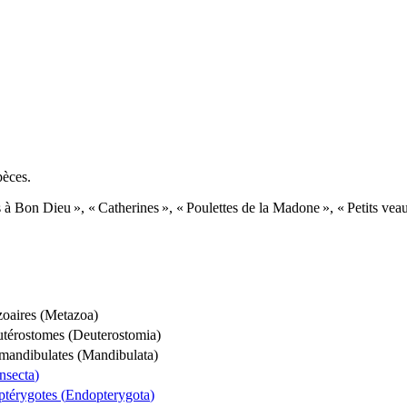
pèces.
es à Bon Dieu », « Catherines », « Poulettes de la Madone », « Petits v
oaires (
Metazoa
)
utérostomes (
Deuterostomia
)
mandibulates (
Mandibulata
)
Insecta
)
térygotes (
Endopterygota
)