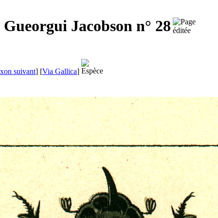
e
Gueorgui Jacobson
n° 28
xon suivant
]
[
Via Gallica
]