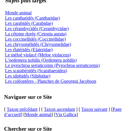
Sujets plus larges
Monde animal
Les cantharidés (Cantharidae)
Les carabidés (Carabidae)
Les cérambycidés (Cerambycidae)
La cétoine dorée (Cetonia aurata)
Les coccinellidés (Coccinellidae)
Les chrysomélidés (Chrysomelidae)
Les élatéridés (Elateridae)
Le méloé violacé (Meloe violaceus)
L'oedemera nobilis (Oedemera nobilis)
Le pyrochroa serraticornis (Pyrochroa serraticornis)
Les scarabéoïdés (Scarabaeoidea)
Les silphidés (Silphidae)
Les coléoptères - Planches de Gueorgui Jacobson
Naviguer sur ce Site
[
Taxon précédant
] [
Taxon ascendant
] [
Taxon suivant
] [
Page
d’accueil
] [
Monde animal
] [
Via Gallica
]
Chercher sur ce Site