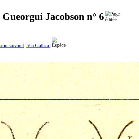
e
Gueorgui Jacobson
n° 6
xon suivant
]
[
Via Gallica
]