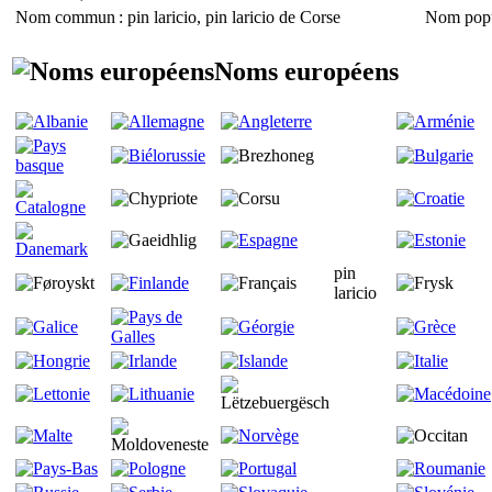
Nom commun
: pin laricio, pin laricio de Corse
Nom popu
Noms européens
pin
laricio