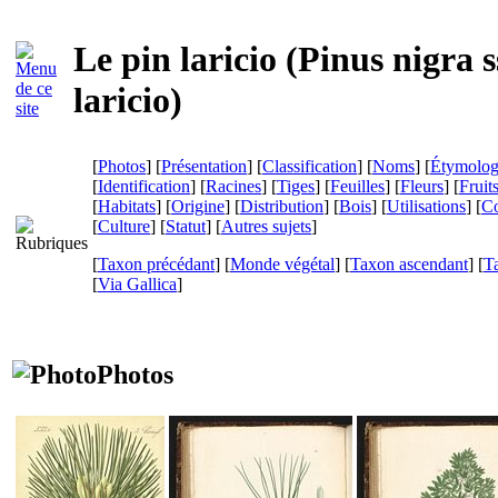
Le pin laricio (
Pinus nigra s
laricio
)
[
Photos
] [
Présentation
] [
Classification
] [
Noms
] [
Étymolog
[
Identification
] [
Racines
] [
Tiges
] [
Feuilles
] [
Fleurs
] [
Fruit
[
Habitats
] [
Origine
] [
Distribution
] [
Bois
] [
Utilisations
] [
Co
[
Culture
] [
Statut
] [
Autres sujets
]
[
Taxon précédant
] [
Monde végétal
] [
Taxon ascendant
] [
T
[
Via Gallica
]
Photos