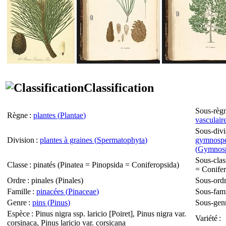
Classification
Sous-règ
Règne
:
plantes (
Plantae
)
vasculaire
Sous-divi
Division
:
plantes à graines (
Spermatophyta
)
gymnosp
(
Gymnos
Sous-clas
Classe
: pinatés (
Pinatea
=
Pinopsida
=
Coniferopsida
)
=
Conife
Ordre
: pinales (
Pinales
)
Sous-ord
Famille
:
pinacées (
Pinaceae
)
Sous-fami
Genre
:
pins (
Pinus
)
Sous-gen
Espèce
:
Pinus nigra ssp. laricio
[Poiret],
Pinus nigra var.
Variété
:
corsinaca
,
Pinus laricio var. corsicana