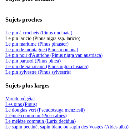
Sujets proches
Le pin à crochets (Pinus uncinata)
Le pin laricio (Pinus nigra ssp. laricio)
Le pin maritime (Pinus pinaster)
Le pin de montagne (Pinus montana)
Le pin noir d'Autriche (Pinus nigra var. austriaca)
Le pin parasol (Pinus pinea)
Le pin de Salzmann (Pinus nigra clusiana)
Le pin sylvestre (Pinus sylvestris)
Sujets plus larges
Monde végétal
Les pins (Pinus)
Le douglas vert (Pseudotsuga menziesii)
L'épicéa commun (Picea abies)
Le mélèze commun (Larix decidua)
Le sapin pectiné, sapin blanc ou sapin des Vosges (Abies alba)