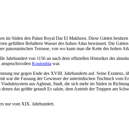
en im Süden den Palast Royal Dar El Makhzen. Diese Gärten besitzen ei
gefüllten Behältern Wasser des hohen Atlas bewässert. Die Gärten ve
einer panoramischen Terrasse, von wo kann man die Kette des hohen Atl
IIe
Jahrhundert von 1156 an nach dem offiziellen Historiker der almohad
g anspruchsvollen
Koutoubia
war.
nennung nur gegen Ende des
XVIII.
Jahrhunderts auf. Seine Existenz, üb
mit war die Fassung der Gewässer der unterirdischen Tischtuch vom 
res Viaduktsystem aus Aghmat, Stadt, die sich mehr im Süden in Richtun
n denen das größte getauft Es salzte, dem Antrieb der Truppen am Sc
ren nur vom
XIX.
Jahrhundert.