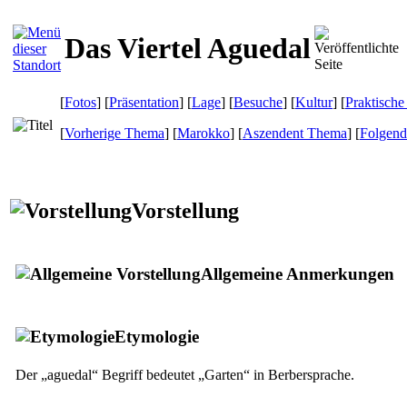
Das Viertel Aguedal
[
Fotos
] [
Präsentation
] [
Lage
] [
Besuche
] [
Kultur
] [
Praktische
[
Vorherige Thema
] [
Marokko
] [
Aszendent Thema
] [
Folgen
Vorstellung
Allgemeine Anmerkungen
Etymologie
Der „aguedal“ Begriff bedeutet „Garten“ in Berbersprache.