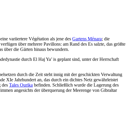
ne variiertere Végétation als jene des
Gartens Ménara
; die
rfügen über mehrere Pavillons: am Rand des Es salzte, das größte
as über die Gärten hinaus bewundern.
edynastie durch El Haj Ya’ is geplant sind, unter der Herrschaft
elsetzen durch die Zeit steht innig mit der geschickten Verwaltung
Ende
XIe
Jahrhundert an, das durch ein dichtes Netz gewährleistet
g des
Tales Ourika
befinden. Schließlich wurde die Lagerung des
hwimmen angesichts der überquerung der Meerenge von Gibraltar