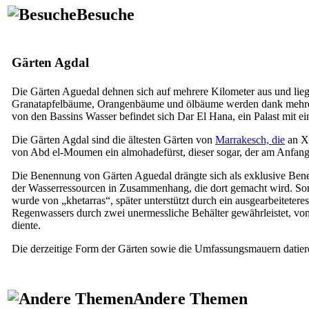
Besuche
Gärten Agdal
Die Gärten Aguedal dehnen sich auf mehrere Kilometer aus und lieg
Granatapfelbäume, Orangenbäume und ölbäume werden dank mehreren 
von den Bassins Wasser befindet sich Dar El Hana, ein Palast mit 
Die Gärten Agdal sind die ältesten Gärten von
Marrakesch, die
an
X
von Abd el-Moumen ein almohadefürst, dieser sogar, der am Anfan
Die Benennung von Gärten Aguedal drängte sich als exklusive Be
der Wasserressourcen in Zusammenhang, die dort gemacht wird. So
wurde von „khetarras“, später unterstützt durch ein ausgearbeitete
Regenwassers durch zwei unermessliche Behälter gewährleistet, vo
diente.
Die derzeitige Form der Gärten sowie die Umfassungsmauern datie
Andere Themen