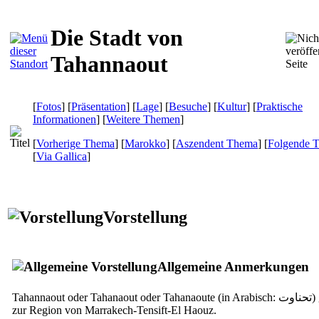
Die Stadt von
Tahannaout
[
Fotos
] [
Präsentation
] [
Lage
] [
Besuche
] [
Kultur
] [
Praktische
Informationen
] [
Weitere Themen
]
[
Vorherige Thema
] [
Marokko
] [
Aszendent Thema
] [
Folgende 
[
Via Gallica
]
Vorstellung
Allgemeine Anmerkungen
Tahannaout oder Tahanaout oder Tahanaoute (in Arabisch:
تحناوت
)
zur Region von Marrakech-Tensift-El Haouz.