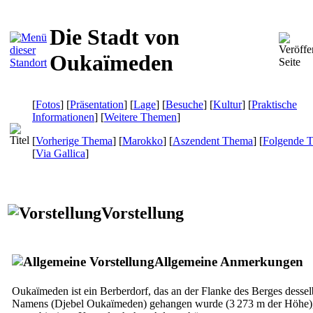
Die Stadt von
Oukaïmeden
[
Fotos
] [
Präsentation
] [
Lage
] [
Besuche
] [
Kultur
] [
Praktische
Informationen
] [
Weitere Themen
]
[
Vorherige Thema
] [
Marokko
] [
Aszendent Thema
] [
Folgende 
[
Via Gallica
]
Vorstellung
Allgemeine Anmerkungen
Oukaïmeden ist ein Berberdorf, das an der Flanke des Berges desse
Namens (Djebel Oukaïmeden) gehangen wurde (3 273 m der Höhe),