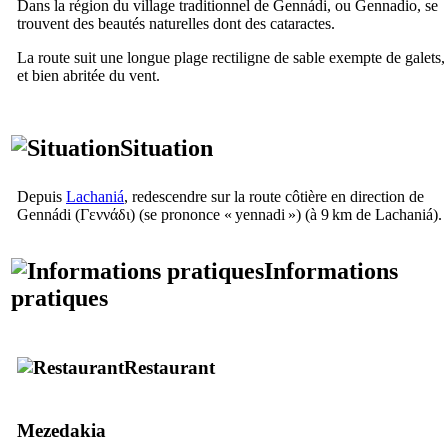
Dans la région du village traditionnel de
Gennádi
, ou Gennadio, se
trouvent des beautés naturelles dont des cataractes.
La route suit une longue plage rectiligne de sable exempte de galets,
et bien abritée du vent.
Situation
Depuis
Lachaniá
, redescendre sur la route côtière en direction de
Gennádi
(
Γεννάδι
) (se prononce «
yennadi
») (à 9 km de
Lachaniá
).
Informations
pratiques
Restaurant
Mezedakia