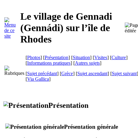
Le village de Gennadi
(
Gennádi
) sur l’île de
Rhodes
[
Photos
] [
Présentation
] [
Situation
] [
Visites
] [
Culture
]
[
Informations pratiques
] [
Autres sujets
]
[
Sujet précédant
] [
Grèce
] [
Sujet ascendant
] [
Sujet suivant
[
Via Gallica
]
Présentation
Présentation générale