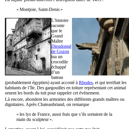
« Montjoie, Saint-Denis »
L’histoire
raconte
que le
Grand
Maître
Dieudonné
de Gozon
tua un
crocodile
échappé
d’un
bateau
(probablement égyptien) ayant accosté à
Rhodes
, et qui terrifiait les
habitants de l’île. Des gargouilles en toiture représentant cet animal
ornent les bords du toit pour rappeler cet événement.
Là encore, abondent les armoiries des différents grands maîtres ou
dignitaires. Après
Chateaubriand
, on remarque
« les lys de France, aussi frais que s’ils sortaient de la
main du sculpteur ».