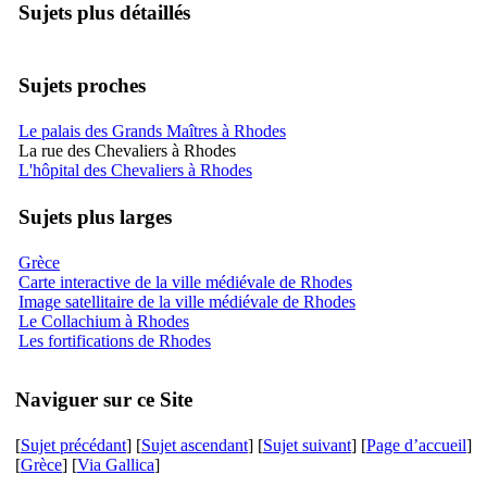
Sujets plus détaillés
Sujets proches
Le palais des Grands Maîtres à Rhodes
La rue des Chevaliers à Rhodes
L'hôpital des Chevaliers à Rhodes
Sujets plus larges
Grèce
Carte interactive de la ville médiévale de Rhodes
Image satellitaire de la ville médiévale de Rhodes
Le Collachium à Rhodes
Les fortifications de Rhodes
Naviguer sur ce Site
[
Sujet précédant
] [
Sujet ascendant
] [
Sujet suivant
] [
Page d’accueil
]
[
Grèce
] [
Via Gallica
]