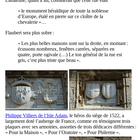
Lamartine
, quant à lui, considérait que cette rue était
« le monument héraldique de toute la noblesse
d’Europe, étalé en pierre sur ce cloître de la
chevalerie »…
Flaubert
sera plus sobre :
« Les plus belles maisons sont sur la droite, en montant :
écussons nombreux, fenêtres carrées, séparées en
quatre, porte ogivale (…) Le ton général de la rue est
gris, c’est plus triste que beau ».
Philippe Villiers de l’Isle Adam
, le héros du siège de 1522, a
largement doté l’auberge de France, comme en témoignent trois
plaques avec ses armoiries, assorties de trois dédicaces différentes :
«
Pour la Maison
», «
Pour l’Oratoire
», «
Pour Philerme
».