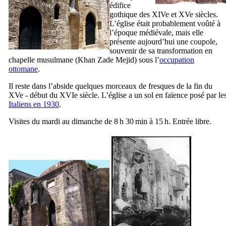
édifice
gothique des
XIVe
et
XVe
siècles.
L’église était probablement voûté à
l’époque médiévale, mais elle
présente aujourd’hui une coupole,
souvenir de sa transformation en
chapelle musulmane (
Khan Zade Mejid
) sous l’
occupation
ottomane
.
Il reste dans l’abside quelques morceaux de fresques de la fin du
XVe
- début du
XVIe
siècle. L’église a un sol en faïence posé par le
Italiens en 1930
.
Visites du mardi au dimanche de 8 h 30 min à 15 h. Entrée libre.