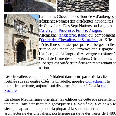
La rue des Chevaliers est bordée « d’auberges 
(résidences-palais) des différentes nationalités
de Chevaliers. Des Sept Nations ou Langues
(
Auvergne
,
Provence
,
France
,
Aragon
,
Allemagne,
Angleterre
,
Italie
) qui composaient
l’
Ordre des Chevaliers de Saint-Jean
au
XIIe
siècle, il ne subsiste que quatre auberges, celles
d’Italie, de France, de Provence et d’Espagne.
L’auberge de la langue d’Auvergne est située à
l’écart de la rue des Chevaliers. Chacune des
auberges est ornée d’un écusson représentant s
nation.
Les chevaliers et leur suite résidaient dans cette partie de la cité
fortifiée sur ses quatre côtés, la Citadelle, appelée
Collachium
: la
muraille intérieure, aujourd’hui disparue, était parallèle à la
rue
Socrate
.
En pleine Méditerranée orientale, les édifices de cette rue présentent
une pure unité architecturale gothique des
XIVe
siècle,
XVe
et
XVIe
siècle, et appartiennent, pour la plupart à la seconde période
architecturale des chevaliers, postérieure au siège des Turcs de 1480.