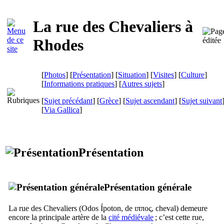
La rue des Chevaliers à
Rhodes
[
Photos
] [
Présentation
] [
Situation
] [
Visites
] [
Culture
]
[
Informations pratiques
] [
Autres sujets
]
[
Sujet précédant
] [
Grèce
] [
Sujet ascendant
] [
Sujet suivant
[
Via Gallica
]
Présentation
Présentation générale
La rue des Chevaliers (
Odos Ípoton
, de
ιππος
, cheval) demeure
encore la principale artère de la
cité médiévale
; c’est cette rue,