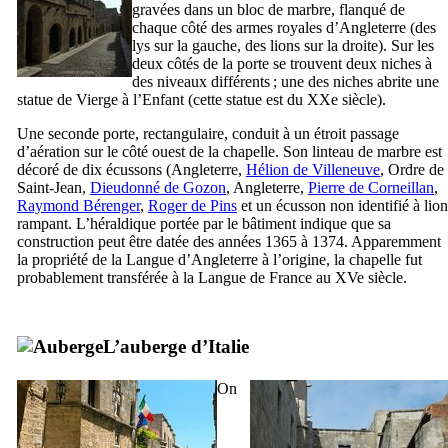
gravées dans un bloc de marbre, flanqué de
chaque côté des armes royales d’Angleterre (des
lys sur la gauche, des lions sur la droite). Sur les
deux côtés de la porte se trouvent deux niches à
des niveaux différents ; une des niches abrite une
statue de Vierge à l’Enfant (cette statue est du
XXe
siècle).
Une seconde porte, rectangulaire, conduit à un étroit passage
d’aération sur le côté ouest de la chapelle. Son linteau de marbre est
décoré de dix écussons (Angleterre,
Hélion de Villeneuve
, Ordre de
Saint-Jean,
Dieudonné de Gozon
, Angleterre,
Pierre de Corneillan
,
Raymond Bérenger
,
Roger de Pins
et un écusson non identifié à lion
rampant. L’héraldique portée par le bâtiment indique que sa
construction peut être datée des années 1365 à 1374. Apparemment
la propriété de la Langue d’Angleterre à l’origine, la chapelle fut
probablement transférée à la Langue de France au
XVe
siècle.
L’auberge d’Italie
On