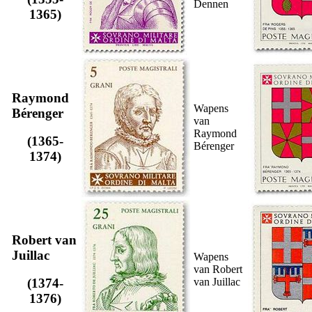
Dennen
1365)
Raymond
Wapens
Bérenger
van
Raymond
(1365-
Bérenger
1374)
Robert van
Juillac
Wapens
van Robert
van Juillac
(1374-
1376)