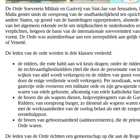
De Orde Soeverein Militair en Gastvrij van Sint-Jan van Jerusalem,
Malta geniet sinds de oorsprong van de onafhankelijkheid ten opzic
andere Staten, op grond van de handelingen opperpriesters, alsmede
van het algemeen erkende recht om strijdkrachten te onderhouden en
verplichten, hetgeen de basis van de internationale soevereiniteit va
vormt. De Orde was assimileerbaar aan een zeerepubliek aan gelijk
of Venetië.
De leden van de orde werden in drie klassen verdeeld:
de ridders, die rode habit aan wit kruis dragen; onder de rid
de rechtvaardigheidsridders (titel die door de presentatie van 
wijken van adel wordt verkregen) en de ridders van gunst voor 
door de enige verdienste wordt verkregen). Per noodzaak, we
gastvrije orde eveneens een militaire orde en zijn gewapende 
waren van edele geboorte, afkomstig van edele katholieke fami
de broers die als wapens dienen, hulpverpleegsters van de Gas
Ridders; van oorsprong burger, ze dienend als wapens waren 
met de werkzaamheden van de oorlog belast als met de zorge
eerstehulppost.
de broers van gehoorzaamheid (aalmoezenieren), die de priest
Orde waren.
De leden van de Orde richtten een gemeenschap op die aan de Rege