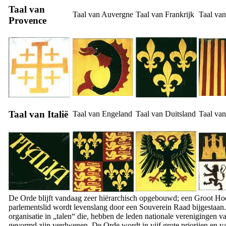
Taal van
Taal van Auvergne
Taal van Frankrijk
Taal va
Provence
Taal van Italië
Taal van Engeland
Taal van Duitsland
Taal van
De Orde blijft vandaag zeer hiërarchisch opgebouwd; een Groot Ho
parlementslid wordt levenslang door een Souverein Raad bijgestaan
organisatie in „talen“ die, hebben de leden nationale verenigingen v
gevormd zijn verdwenen. De Orde wordt in vijf grote priorijen en van