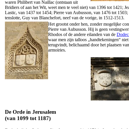
waren
Philibert van Naillac
(ontstaan uit
Bridiers of aan het Wit, weet men te veel niet) van 1396 tot 1421;
Je
Lastic
, van 1437 tot 1454;
Pierre van Aubusson
, van 1476 tot 1503;
tenslotte,
Guy van Blanchefort
, neef van de vorige, in 1512-1513.
Het grootst onder hen, zonder mogelijke con
Pierre van Aubusson
. Hij is geen vestingwe
Rhodos of de andere eilanden van de
Dodec
waar men zijn talloos „handtekeningen“ niet
terugvindt, belichaamd door het plaatsen van
armoiries.
De Orde in Jerusalem
(van 1099 tot 1187)