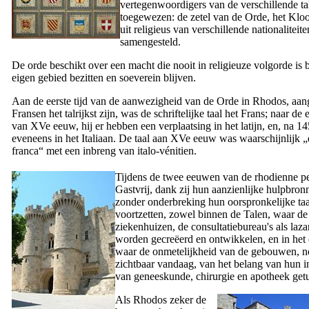
vertegenwoordigers van de verschillende ta
toegewezen: de zetel van de Orde, het Kloo
uit religieus van verschillende nationaliteite
samengesteld.
De orde beschikt over een macht die nooit in religieuze volgorde is b
eigen gebied bezitten en soeverein blijven.
Aan de eerste tijd van de aanwezigheid van de Orde in Rhodos, aan
Fransen het talrijkst zijn, was de schriftelijke taal het Frans; naar de e
van
XVe
eeuw, hij er hebben een verplaatsing in het latijn, en, na 14
eveneens in het Italiaan. De taal aan
XVe
eeuw was waarschijnlijk 
franca
“ met een inbreng van italo-vénitien.
Tijdens de twee eeuwen van de rhodienne pe
Gastvrij, dank zij hun aanzienlijke hulpbron
zonder onderbreking hun oorspronkelijke ta
voortzetten, zowel binnen de Talen, waar de
ziekenhuizen, de consultatiebureau's als laza
worden gecreëerd en ontwikkelen, en in het 
waar de onmetelijkheid van de gebouwen, 
zichtbaar vandaag, van het belang van hun in
van geneeskunde, chirurgie en apotheek getu
Als Rhodos zeker de