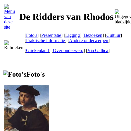
De Ridders van Rhodos
[
Foto's
] [
Presentatie
] [
Ligging
] [
Bezoeken
] [
Cultuur
]
[
Praktische informatie
] [
Andere onderwerpen
]
[
Griekenland
] [
Over onderwerp
]
[
Via Gallica
]
Foto's