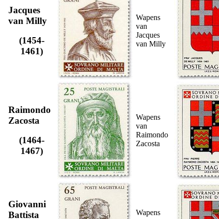
Jacques
Wapens
van Milly
van
Jacques
(1454-
van Milly
1461)
Raimondo
Wapens
Zacosta
van
Raimondo
(1464-
Zacosta
1467)
Giovanni
Wapens
Battista