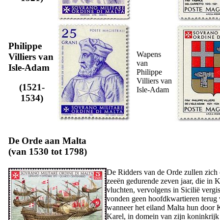
Philippe
Wapens
Villiers van
van
Isle-Adam
Philippe
Villiers van
(1521-
Isle-Adam
1534)
De Orde aan Malta
(van 1530 tot 1798)
De Ridders van de Orde zullen zich
zeeën gedurende zeven jaar, die in K
vluchten, vervolgens in Sicilië vergi
vonden geen hoofdkwartieren terug 
wanneer het eiland Malta hun door 
Karel, in domein van zijn koninkrijk