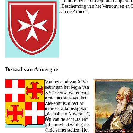
„
Tuitio Fidei en Obsequium Pauperum
„Bescherming van het Vertrouwen en B
aan de Armen“.
De taal van Auvergne
Van het eind van
XIVe
eeuw aan het begin van
XVIe
eeuw, waren vier
grote meesters van het
Ziekenhuis, direct of
indirect, afkomstig van
„de taal van Auvergne“,
één van de acht „talen“
(of „provincies“ die) de
Orde samenstellen. Het