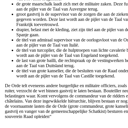
de grote maarschalk laadt zich met de militaire zaken. Deze f
aan de pijler van de Taal van Auvergne terug.
groot gastvrij is de supervisor van de zorgen die aan de zieke
gegeven worden. Deze last wordt aan de pijler van de Taal va
Frankrijk toevertrouwd.
drapier, belast met de kleding, ziet zijn titel aan de pijler van 
Spanje gaan.
de titel van admiraal supervisor van de oorlogsvloot van de O
aan de pijler van de Taal van Italië.
de titel van turcoplier, die de hulptroepen van lichte cavalerie b
wordt aan de pijler van de Taal van Engeland toegekend.
de last van grote bailli, die rechtspraak op de vestingwerken h
aan de Taal van Duitsland terug.
de titel van grote kanselier, die de besluiten van de Raad onde
wordt aan de pijler van de Taal van Castille toegekend.
De Orde telt eveneens andere burgerlijke en militaire officiers, zoals
ruiter, verzocht de wet binnen gastvrij te laten bestaan. Bouteiller n
belastingen waar. Komt vervolgens de commandeur van de ridders 
châtelains. Van deze ingewikkelde hiërarchie, blijven bestaan er no
de voornaamste lasten die de Orde (grote commandeur, grote kanseli
gastvrij en vanger van de gemeenschappelijke Schatkist) besturen en
souverein Raad opleiden“