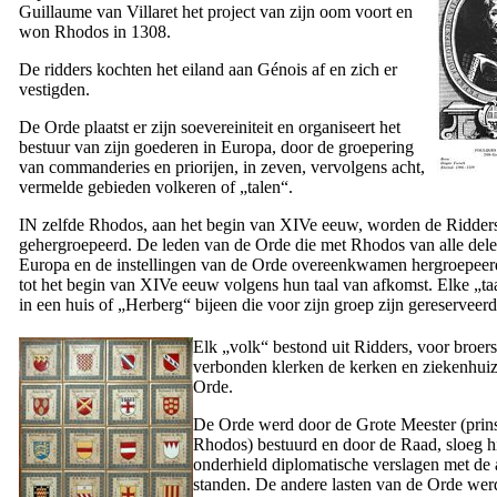
Guillaume van Villaret het
project van zijn oom voort en
won Rhodos in 1308.
De ridders kochten het eiland aan Génois af en zich er
vestigden.
De Orde plaatst er zijn soevereiniteit en organiseert het
bestuur van zijn goederen in Europa, door de groepering
van commanderies en priorijen, in zeven, vervolgens acht,
vermelde gebieden volkeren of „talen“.
IN zelfde Rhodos, aan het begin van
XIVe
eeuw, worden de Ridders 
gehergroepeerd. De leden van de Orde die met Rhodos van alle del
Europa en de instellingen van de Orde overeenkwamen hergroepeer
tot het begin van
XIVe
eeuw volgens hun taal van afkomst. Elke „t
in een huis of „Herberg“ bijeen die voor zijn groep zijn gereserveerd
Elk „volk“ bestond uit Ridders, voor broers
verbonden klerken de kerken en ziekenhui
Orde.
De Orde werd door de Grote Meester (prin
Rhodos) bestuurd en door de Raad, sloeg h
onderhield diplomatische verslagen met de
standen. De andere lasten van de Orde wer