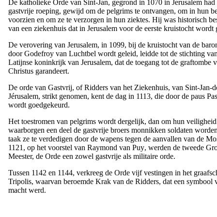
De katholieke Orde van Sint-Jan, gegrond in 1070 in Jerusalem had
gastvrije roeping, gewijd om de pelgrims te ontvangen, om in hun be
voorzien en om ze te verzorgen in hun ziektes. Hij was historisch 
van een ziekenhuis dat in Jerusalem voor de eerste kruistocht word
De verovering van Jerusalem, in 1099, bij de kruistocht van de baro
door
Godefroy van Luchtbel wordt
geleid, leidde tot de stichting va
Latijnse koninkrijk van Jerusalem, dat de toegang tot de graftombe 
Christus garandeert.
De orde van Gastvrij, of Ridders van het Ziekenhuis, van Sint-Jan-d
Jérusalem, strikt genomen, kent de dag in 1113, die door de paus Pas
wordt goedgekeurd.
Het toestromen van pelgrims wordt dergelijk, dan om hun veiligheid
waarborgen een deel de gastvrije broers monnikken soldaten worden
taak ze te verdedigen door de wapens tegen de aanvallen van de Mos
1121, op het voorstel van
Raymond van Puy
, werden de tweede Gro
Meester, de Orde een zowel gastvrije als militaire orde.
Tussen 1142 en 1144, verkreeg de Orde vijf vestingen in het graafs
Tripolis, waarvan beroemde Krak van de Ridders, dat een symbool v
macht werd.