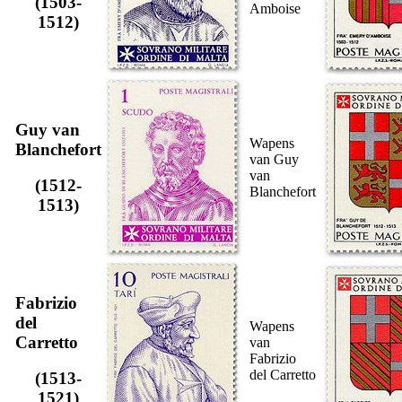
(1503-
Amboise
1512)
Guy van
Wapens
Blanchefort
van Guy
van
(1512-
Blanchefort
1513)
Fabrizio
del
Wapens
Carretto
van
Fabrizio
del Carretto
(1513-
1521)