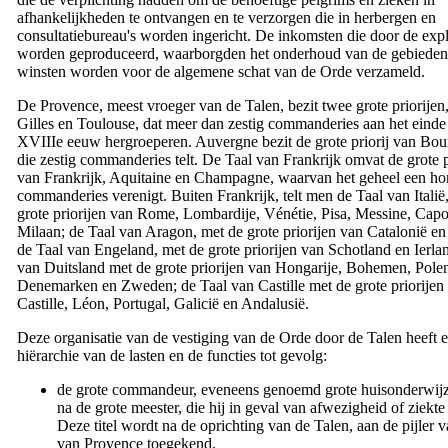
afhankelijkheden te ontvangen en te verzorgen die in herbergen en
consultatiebureau's worden ingericht. De inkomsten die door de expl
worden geproduceerd, waarborgden het onderhoud van de gebieden
winsten worden voor de algemene schat van de Orde verzameld.
De Provence, meest vroeger van de Talen, bezit twee grote priorijen,
Gilles en Toulouse, dat meer dan zestig commanderies aan het einde
XVIIIe
eeuw hergroeperen. Auvergne bezit de grote priorij van Bo
die zestig commanderies telt. De Taal van Frankrijk omvat de grote p
van Frankrijk, Aquitaine en Champagne, waarvan het geheel een ho
commanderies verenigt. Buiten Frankrijk, telt men de Taal van Italië
grote priorijen van Rome, Lombardije, Vénétie, Pisa, Messine, Cap
Milaan; de Taal van Aragon, met de grote priorijen van Catalonië en
de Taal van Engeland, met de grote priorijen van Schotland en Ierla
van Duitsland met de grote priorijen van Hongarije, Bohemen, Pole
Denemarken en Zweden; de Taal van Castille met de grote priorijen
Castille, Léon, Portugal, Galicië en Andalusië.
Deze organisatie van de vestiging van de Orde door de Talen heeft 
hiërarchie van de lasten en de functies tot gevolg:
de grote commandeur, eveneens genoemd grote huisonderwijz
na de grote meester, die hij in geval van afwezigheid of ziekte
Deze titel wordt na de oprichting van de Talen, aan de pijler 
van Provence toegekend.