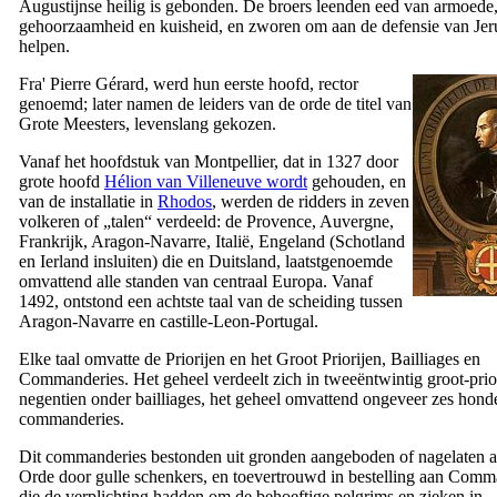
Augustijnse heilig is gebonden. De broers leenden eed van armoede
gehoorzaamheid en kuisheid, en zworen om aan de defensie van Jer
helpen.
Fra' Pierre Gérard, werd hun eerste hoofd, rector
genoemd; later namen de leiders van de orde de titel van
Grote Meesters, levenslang gekozen.
Vanaf het hoofdstuk van Montpellier, dat in 1327 door
grote hoofd
Hélion van Villeneuve wordt
gehouden, en
van de installatie in
Rhodos
, werden de ridders in zeven
volkeren of „talen“ verdeeld: de Provence, Auvergne,
Frankrijk, Aragon-Navarre, Italië, Engeland (Schotland
en Ierland insluiten) die en Duitsland, laatstgenoemde
omvattend alle standen van centraal Europa. Vanaf
1492, ontstond een achtste taal van de scheiding tussen
Aragon-Navarre en castille-Leon-Portugal.
Elke taal omvatte de Priorijen en het Groot Priorijen, Bailliages en
Commanderies. Het geheel verdeelt zich in tweeëntwintig groot-prior
negentien onder bailliages, het geheel omvattend ongeveer zes hond
commanderies.
Dit commanderies bestonden uit gronden aangeboden of nagelaten 
Orde door gulle schenkers, en toevertrouwd in bestelling aan Com
die de verplichting hadden om de behoeftige pelgrims en zieken in