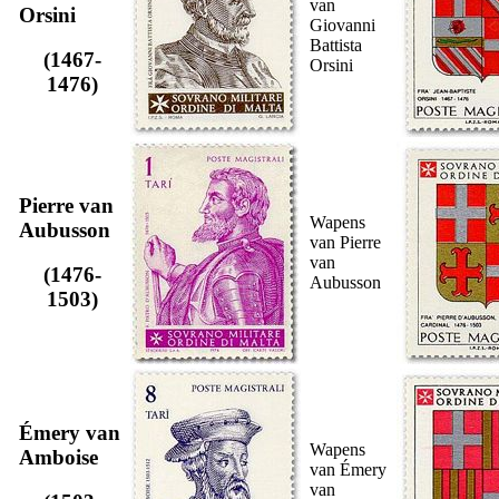
van
Orsini
Giovanni
Battista
(1467-
Orsini
1476)
Pierre van
Wapens
Aubusson
van Pierre
van
(1476-
Aubusson
1503)
Émery van
Wapens
Amboise
van Émery
van