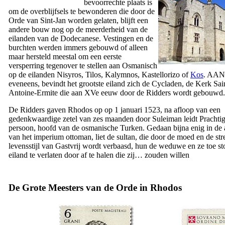
bevoorrechte plaats is
om de overblijfsels te bewonderen die door de
Orde van Sint-Jan worden gelaten, blijft een
andere bouw nog op de meerderheid van de
eilanden van de Dodecanese. Vestingen en de
burchten werden immers gebouwd of alleen
maar hersteld meestal om een eerste
versperring tegenover te stellen aan Osmanisch
op de eilanden Nisyros, Tilos, Kalymnos, Kastellorizo of
Kos
. AAN
eveneens, bevindt het grootste eiland zich de Cycladen, de Kerk Sai
Antoine-Ermite die aan
XVe
eeuw door de Ridders wordt gebouwd.
De Ridders gaven Rhodos op op 1 januari 1523, na afloop van een
gedenkwaardige zetel van zes maanden door Suleiman leidt Prachtig
persoon, hoofd van de osmanische Turken. Gedaan bijna enig in de
van het imperium ottoman, liet de sultan, die door de moed en de st
levensstijl van Gastvrij wordt verbaasd, hun de weduwe en ze toe s
eiland te verlaten door af te halen die zij… zouden willen
De Grote Meesters van de Orde in Rhodos