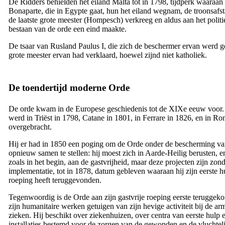
De Ridders behielden het eiland Malta tot in 1798, tijdperk waaraan
Bonaparte, die in Egypte gaat, hun het eiland wegnam, de troonsafs
de laatste grote meester (Hompesch) verkreeg en aldus aan het politi
bestaan van de orde een eind maakte.
De tsaar van Rusland Paulus I, die zich de beschermer ervan werd 
grote meester ervan had verklaard, hoewel zijnd niet katholiek.
De toendertijd moderne Orde
De orde kwam in de Europese geschiedenis tot de
XIXe
eeuw voor. 
werd in Triëst in 1798, Catane in 1801, in Ferrare in 1826, en in R
overgebracht.
Hij er had in 1850 een poging om de Orde onder de bescherming va
opnieuw samen te stellen: hij moest zich in Aarde-Heilig berusten, e
zoals in het begin, aan de gastvrijheid, maar deze projecten zijn zon
implementatie, tot in 1878, datum gebleven waaraan hij zijn eerste h
roeping heeft teruggevonden.
Tegenwoordig is de Orde aan zijn gastvrije roeping eerste teruggek
zijn humanitaire werken getuigen van zijn hevige activiteit bij de ar
zieken. Hij beschikt over ziekenhuizen, over centra van eerste hulp 
installaties bestemd voor de zorgen van de gewonden en de vluchtel